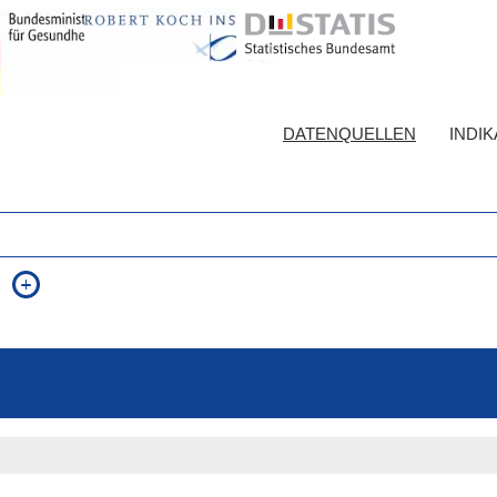
DATENQUELLEN
INDI
auch in allen Texten suchen (Volltextsuche)
e
auch Synonyme einbeziehen
 Ausdruck
auch ähnlich geschriebenes einbeziehen