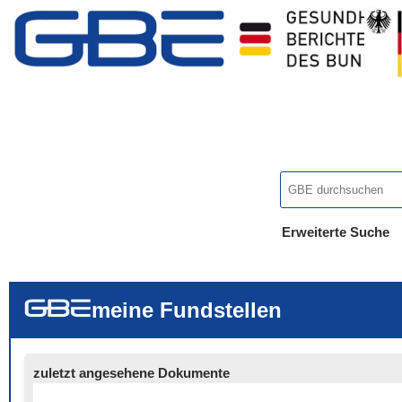
Erweiterte Suche
... alle Worte
... eines der Wort
... genau diesen
meine Fundstellen
zuletzt angesehene Dokumente