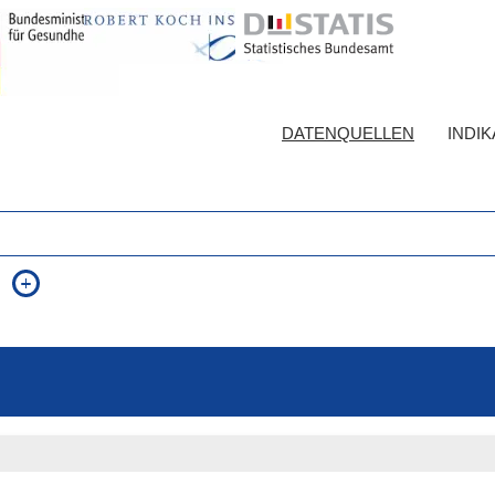
DATENQUELLEN
INDI
auch in allen Texten suchen (Volltextsuche)
e
auch Synonyme einbeziehen
 Ausdruck
auch ähnlich geschriebenes einbeziehen