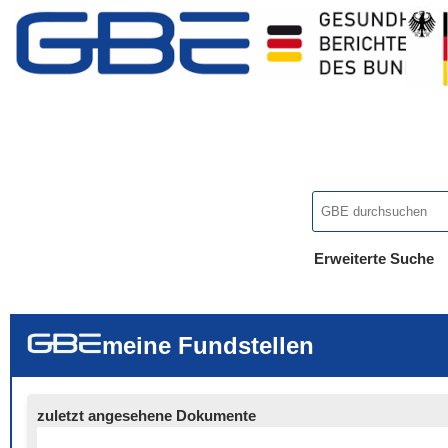
Erweiterte Suche
... alle Worte
... eines der Wort
... genau diesen
meine Fundstellen
zuletzt angesehene Dokumente