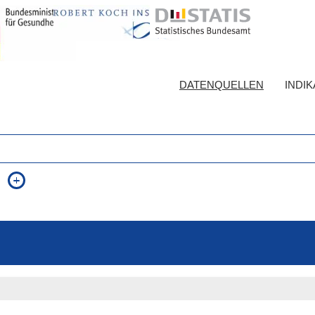
DATENQUELLEN
INDI
auch in allen Texten suchen (Volltextsuche)
e
auch Synonyme einbeziehen
 Ausdruck
auch ähnlich geschriebenes einbeziehen