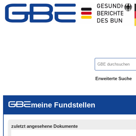
Erweiterte Suche
... alle Worte
... eines der Wort
... genau diesen
meine Fundstellen
zuletzt angesehene Dokumente