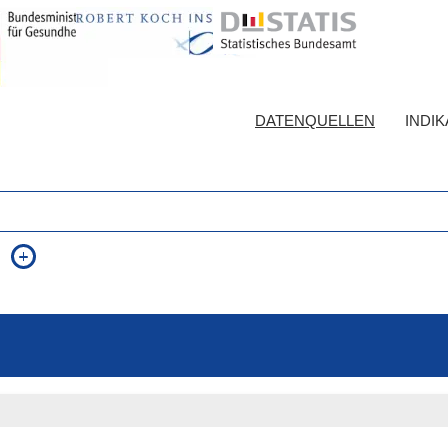
DATENQUELLEN
INDI
auch in allen Texten suchen (Volltextsuche)
e
auch Synonyme einbeziehen
 Ausdruck
auch ähnlich geschriebenes einbeziehen