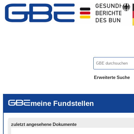
Erweiterte Suche
... alle Worte
... eines der Wort
... genau diesen
meine Fundstellen
zuletzt angesehene Dokumente