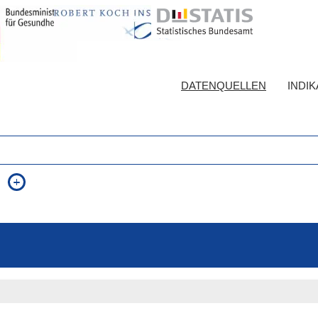
DATENQUELLEN
INDI
auch in allen Texten suchen (Volltextsuche)
e
auch Synonyme einbeziehen
 Ausdruck
auch ähnlich geschriebenes einbeziehen