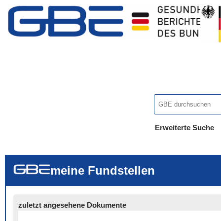
Erweiterte Suche
... alle Worte
... eines der Wort
... genau diesen
meine Fundstellen
zuletzt angesehene Dokumente