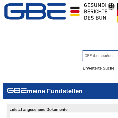
Erweiterte Suche
... alle Worte
... eines der Wort
... genau diesen
meine Fundstellen
zuletzt angesehene Dokumente