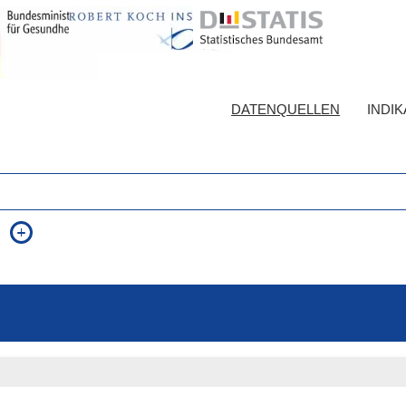
DATENQUELLEN
INDI
auch in allen Texten suchen (Volltextsuche)
e
auch Synonyme einbeziehen
 Ausdruck
auch ähnlich geschriebenes einbeziehen