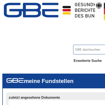
Erweiterte Suche
... alle Worte
... eines der Wort
... genau diesen
meine Fundstellen
zuletzt angesehene Dokumente