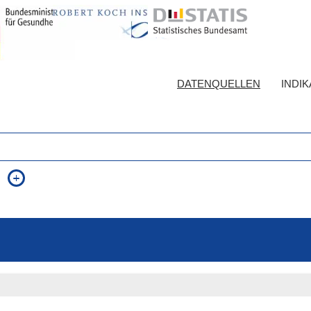
DATENQUELLEN
INDI
auch in allen Texten suchen (Volltextsuche)
e
auch Synonyme einbeziehen
 Ausdruck
auch ähnlich geschriebenes einbeziehen