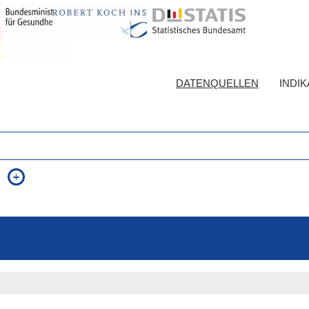
DATENQUELLEN
INDI
auch in allen Texten suchen (Volltextsuche)
e
auch Synonyme einbeziehen
 Ausdruck
auch ähnlich geschriebenes einbeziehen