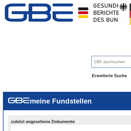
Erweiterte Suche
... alle Worte
... eines der Wort
... genau diesen
meine Fundstellen
zuletzt angesehene Dokumente