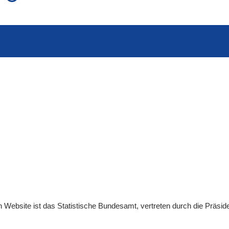
auch in allen Texten suchen (Volltextsuche)
e
auch Synonyme einbeziehen
 Ausdruck
auch ähnlich geschriebenes einbeziehen
en
Website
ist das Statistische Bundesamt, vertreten durch die Präsid