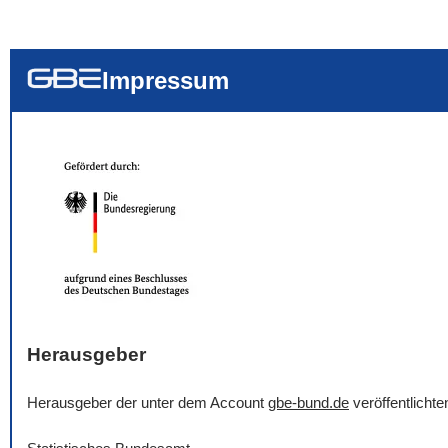
... alle Worte
... eines der Wort
... genau diesen
Impressum
Herausgeber
Herausgeber der unter dem Account
gbe-bund.de
veröffentlicht