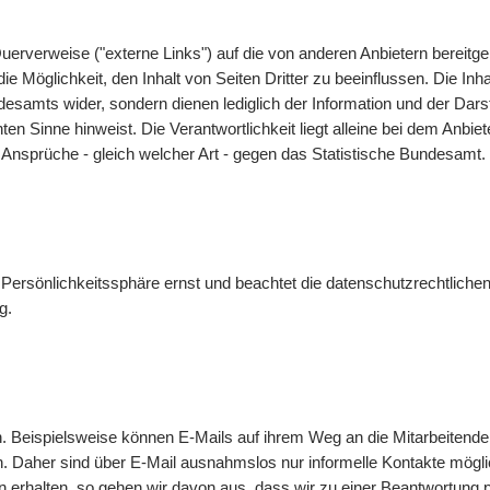
uerverweise ("externe Links") auf die von anderen Anbietern bereit
 Möglichkeit, den Inhalt von Seiten Dritter zu beeinflussen. Die Inha
undesamts wider, sondern dienen lediglich der Information und der 
nnten Sinne hinweist. Die Verantwortlichkeit liegt alleine bei dem Anbi
 Ansprüche - gleich welcher Art - gegen das Statistische Bundesamt.
Persönlichkeitssphäre ernst und beachtet die datenschutzrechtlichen
g
.
n. Beispielsweise können
E-Mails
auf ihrem Weg an die Mitarbeitende
n. Daher sind über
E-Mail
ausnahmslos nur informelle Kontakte mögl
 erhalten, so gehen wir davon aus, dass wir zu einer Beantwortung 