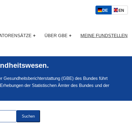
S
D
E
DE
EN
p
E
N
r
U
G
a
T
L
c
KATORENSÄTZE
+
ÜBER GBE
+
MEINE FUNDSTELLEN
S
I
h
C
S
a
H
C
u
H
s
ndheitswesen.
w
a
 der Gesundheitsberichterstattung (GBE) des Bundes führt
h
l
 Erhebungen der Statistischen Ämter des Bundes und der
Suchen