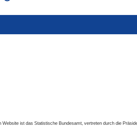
auch in allen Texten suchen (Volltextsuche)
e
auch Synonyme einbeziehen
 Ausdruck
auch ähnlich geschriebenes einbeziehen
en
Website
ist das Statistische Bundesamt, vertreten durch die Präsid