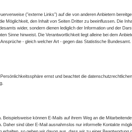
uerverweise ("externe Links") auf die von anderen Anbietern bereit
 Möglichkeit, den Inhalt von Seiten Dritter zu beeinflussen. Die Inha
undesamts wider, sondern dienen lediglich der Information und der 
nnten Sinne hinweist. Die Verantwortlichkeit liegt alleine bei dem Anbi
 Ansprüche - gleich welcher Art - gegen das Statistische Bundesamt.
Persönlichkeitssphäre ernst und beachtet die datenschutzrechtlichen
g
.
n. Beispielsweise können
E-Mails
auf ihrem Weg an die Mitarbeitende
n. Daher sind über
E-Mail
ausnahmslos nur informelle Kontakte mögl
 erhalten, so gehen wir davon aus, dass wir zu einer Beantwortung 