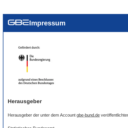
... alle Worte
... eines der Wort
... genau diesen
Impressum
Herausgeber
Herausgeber der unter dem Account
gbe-bund.de
veröffentlicht