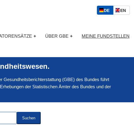
S
D
E
DE
EN
p
E
N
r
U
G
a
T
L
c
KATORENSÄTZE
+
ÜBER GBE
+
MEINE FUNDSTELLEN
S
I
h
C
S
a
H
C
u
H
s
ndheitswesen.
w
a
 der Gesundheitsberichterstattung (GBE) des Bundes führt
h
l
 Erhebungen der Statistischen Ämter des Bundes und der
Suchen