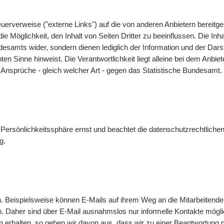
uerverweise ("externe Links") auf die von anderen Anbietern bereit
 Möglichkeit, den Inhalt von Seiten Dritter zu beeinflussen. Die Inha
undesamts wider, sondern dienen lediglich der Information und der 
nnten Sinne hinweist. Die Verantwortlichkeit liegt alleine bei dem Anbi
 Ansprüche - gleich welcher Art - gegen das Statistische Bundesamt.
Persönlichkeitssphäre ernst und beachtet die datenschutzrechtlichen
g
.
n. Beispielsweise können
E-Mails
auf ihrem Weg an die Mitarbeitende
n. Daher sind über
E-Mail
ausnahmslos nur informelle Kontakte mögl
 erhalten, so gehen wir davon aus, dass wir zu einer Beantwortung 