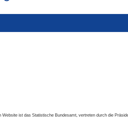
auch in allen Texten suchen (Volltextsuche)
e
auch Synonyme einbeziehen
 Ausdruck
auch ähnlich geschriebenes einbeziehen
en
Website
ist das Statistische Bundesamt, vertreten durch die Präsid