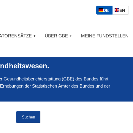
S
D
E
DE
EN
p
E
N
r
U
G
a
T
L
c
KATORENSÄTZE
+
ÜBER GBE
+
MEINE FUNDSTELLEN
S
I
h
C
S
a
H
C
u
H
s
ndheitswesen.
w
a
 der Gesundheitsberichterstattung (GBE) des Bundes führt
h
l
 Erhebungen der Statistischen Ämter des Bundes und der
Suchen