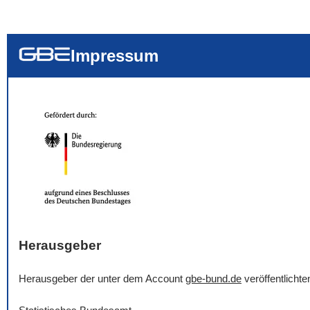
... alle Worte
... eines der Wort
... genau diesen
Impressum
Herausgeber
Herausgeber der unter dem Account
gbe-bund.de
veröffentlicht