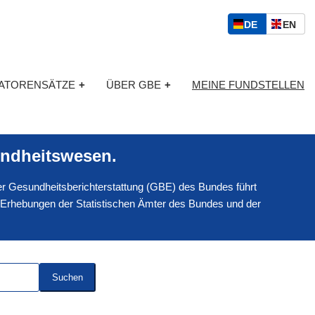
S
D
E
DE
EN
p
E
N
r
U
G
a
T
L
c
KATORENSÄTZE
+
ÜBER GBE
+
MEINE FUNDSTELLEN
S
I
h
C
S
a
H
C
u
H
s
ndheitswesen.
w
a
 der Gesundheitsberichterstattung (GBE) des Bundes führt
h
l
 Erhebungen der Statistischen Ämter des Bundes und der
Suchen