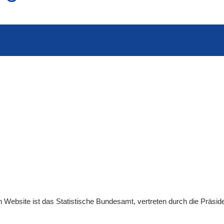
auch in allen Texten suchen (Volltextsuche)
e
auch Synonyme einbeziehen
 Ausdruck
auch ähnlich geschriebenes einbeziehen
en
Website
ist das Statistische Bundesamt, vertreten durch die Präsid