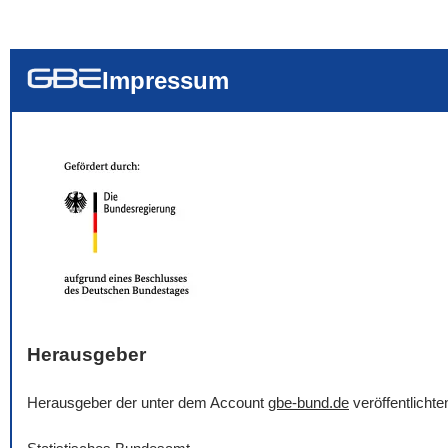
... alle Worte
... eines der Wort
... genau diesen
Impressum
Herausgeber
Herausgeber der unter dem Account
gbe-bund.de
veröffentlicht