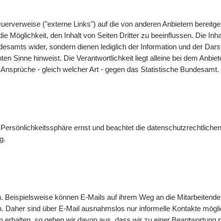
uerverweise ("externe Links") auf die von anderen Anbietern bereit
 Möglichkeit, den Inhalt von Seiten Dritter zu beeinflussen. Die Inha
undesamts wider, sondern dienen lediglich der Information und der 
nnten Sinne hinweist. Die Verantwortlichkeit liegt alleine bei dem Anbi
 Ansprüche - gleich welcher Art - gegen das Statistische Bundesamt.
Persönlichkeitssphäre ernst und beachtet die datenschutzrechtlichen
g
.
n. Beispielsweise können
E-Mails
auf ihrem Weg an die Mitarbeitende
n. Daher sind über
E-Mail
ausnahmslos nur informelle Kontakte mögl
 erhalten, so gehen wir davon aus, dass wir zu einer Beantwortung 