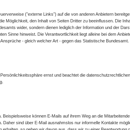
uerverweise ("externe Links") auf die von anderen Anbietern bereit
 Möglichkeit, den Inhalt von Seiten Dritter zu beeinflussen. Die Inha
undesamts wider, sondern dienen lediglich der Information und der 
nnten Sinne hinweist. Die Verantwortlichkeit liegt alleine bei dem Anbi
 Ansprüche - gleich welcher Art - gegen das Statistische Bundesamt.
Persönlichkeitssphäre ernst und beachtet die datenschutzrechtlichen
g
.
n. Beispielsweise können
E-Mails
auf ihrem Weg an die Mitarbeitende
n. Daher sind über
E-Mail
ausnahmslos nur informelle Kontakte mögl
 erhalten, so gehen wir davon aus, dass wir zu einer Beantwortung 