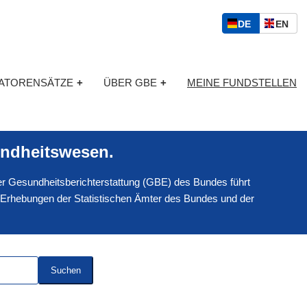
S
D
E
DE
EN
p
E
N
r
U
G
a
T
L
c
KATORENSÄTZE
+
ÜBER GBE
+
MEINE FUNDSTELLEN
S
I
h
C
S
a
H
C
u
H
s
ndheitswesen.
w
a
 der Gesundheitsberichterstattung (GBE) des Bundes führt
h
l
 Erhebungen der Statistischen Ämter des Bundes und der
Suchen