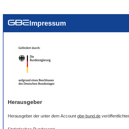
... alle Worte
... eines der Wort
... genau diesen
Impressum
Herausgeber
Herausgeber der unter dem Account
gbe-bund.de
veröffentlicht