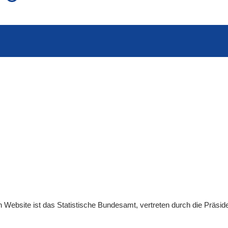
auch in allen Texten suchen (Volltextsuche)
e
auch Synonyme einbeziehen
 Ausdruck
auch ähnlich geschriebenes einbeziehen
en
Website
ist das Statistische Bundesamt, vertreten durch die Präsid