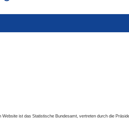
auch in allen Texten suchen (Volltextsuche)
e
auch Synonyme einbeziehen
 Ausdruck
auch ähnlich geschriebenes einbeziehen
en
Website
ist das Statistische Bundesamt, vertreten durch die Präsid