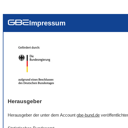
... alle Worte
... eines der Wort
... genau diesen
Impressum
Herausgeber
Herausgeber der unter dem Account
gbe-bund.de
veröffentlicht