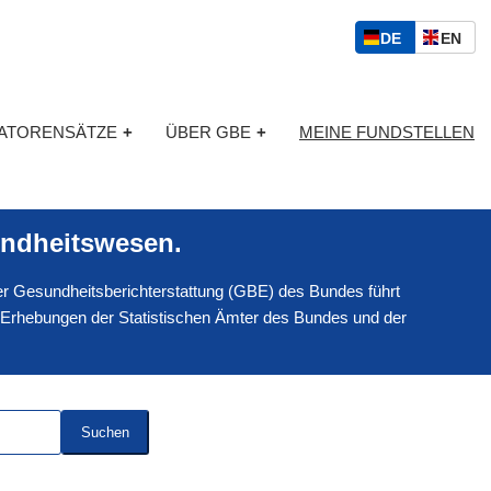
S
D
E
DE
EN
p
E
N
r
U
G
a
T
L
c
KATORENSÄTZE
+
ÜBER GBE
+
MEINE FUNDSTELLEN
S
I
h
C
S
a
H
C
u
H
s
ndheitswesen.
w
a
 der Gesundheitsberichterstattung (GBE) des Bundes führt
h
l
 Erhebungen der Statistischen Ämter des Bundes und der
Suchen