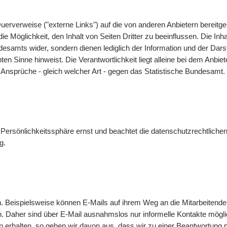
uerverweise ("externe Links") auf die von anderen Anbietern bereit
 Möglichkeit, den Inhalt von Seiten Dritter zu beeinflussen. Die Inha
undesamts wider, sondern dienen lediglich der Information und der 
nnten Sinne hinweist. Die Verantwortlichkeit liegt alleine bei dem Anbi
 Ansprüche - gleich welcher Art - gegen das Statistische Bundesamt.
Persönlichkeitssphäre ernst und beachtet die datenschutzrechtlichen
g
.
n. Beispielsweise können
E-Mails
auf ihrem Weg an die Mitarbeitende
n. Daher sind über
E-Mail
ausnahmslos nur informelle Kontakte mögl
 erhalten, so gehen wir davon aus, dass wir zu einer Beantwortung 