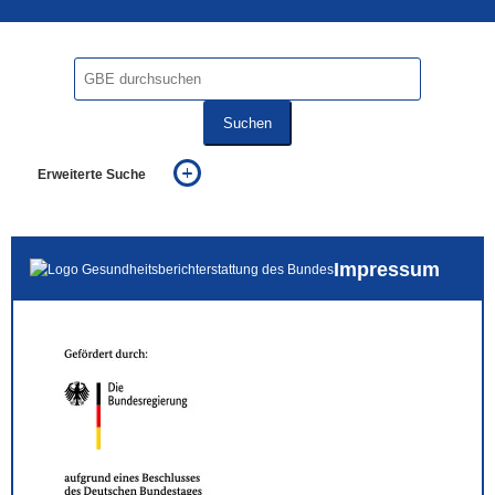
Suchen
Erweiterte Suche
... alle Worte
... eines der Worte
... genau diesen Ausdruck
Impressum
auch in allen Texten suchen (Volltextsuche)
auch Synonyme einbeziehen
auch ähnlich geschriebenes einbeziehen