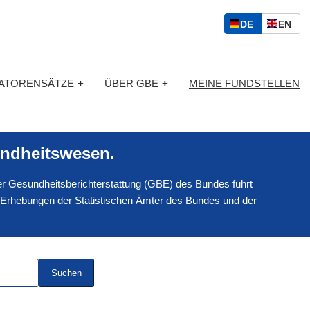
S
D
E
DE
EN
p
E
N
r
U
G
a
T
L
c
KATORENSÄTZE
+
ÜBER GBE
+
MEINE FUNDSTELLEN
S
I
h
C
S
a
H
C
u
H
s
ndheitswesen.
w
a
 der Gesundheitsberichterstattung (GBE) des Bundes führt
h
l
 Erhebungen der Statistischen Ämter des Bundes und der
Suchen