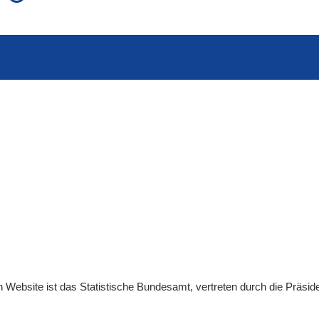
auch in allen Texten suchen (Volltextsuche)
e
auch Synonyme einbeziehen
 Ausdruck
auch ähnlich geschriebenes einbeziehen
en
Website
ist das Statistische Bundesamt, vertreten durch die Präsid