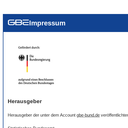
... alle Worte
... eines der Wort
... genau diesen
Impressum
Herausgeber
Herausgeber der unter dem Account
gbe-bund.de
veröffentlicht