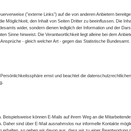
uerverweise ("externe Links") auf die von anderen Anbietern bereit
 Möglichkeit, den Inhalt von Seiten Dritter zu beeinflussen. Die Inha
undesamts wider, sondern dienen lediglich der Information und der 
nnten Sinne hinweist. Die Verantwortlichkeit liegt alleine bei dem Anbi
 Ansprüche - gleich welcher Art - gegen das Statistische Bundesamt.
Persönlichkeitssphäre ernst und beachtet die datenschutzrechtlichen
g
.
n. Beispielsweise können
E-Mails
auf ihrem Weg an die Mitarbeitende
n. Daher sind über
E-Mail
ausnahmslos nur informelle Kontakte mögl
 erhalten, so gehen wir davon aus, dass wir zu einer Beantwortung 