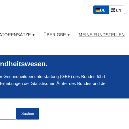
S
D
E
DE
EN
p
E
N
r
U
G
a
T
L
c
KATORENSÄTZE
+
ÜBER GBE
+
MEINE FUNDSTELLEN
S
I
h
C
S
a
H
C
u
H
s
ndheitswesen.
w
a
 der Gesundheitsberichterstattung (GBE) des Bundes führt
h
l
 Erhebungen der Statistischen Ämter des Bundes und der
Suchen