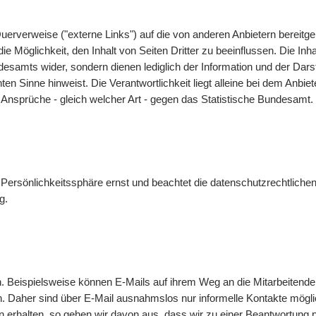
uerverweise ("externe Links") auf die von anderen Anbietern bereit
 Möglichkeit, den Inhalt von Seiten Dritter zu beeinflussen. Die Inha
undesamts wider, sondern dienen lediglich der Information und der 
nnten Sinne hinweist. Die Verantwortlichkeit liegt alleine bei dem Anbi
 Ansprüche - gleich welcher Art - gegen das Statistische Bundesamt.
Persönlichkeitssphäre ernst und beachtet die datenschutzrechtlichen
g
.
n. Beispielsweise können
E-Mails
auf ihrem Weg an die Mitarbeitende
n. Daher sind über
E-Mail
ausnahmslos nur informelle Kontakte mögl
 erhalten, so gehen wir davon aus, dass wir zu einer Beantwortung 