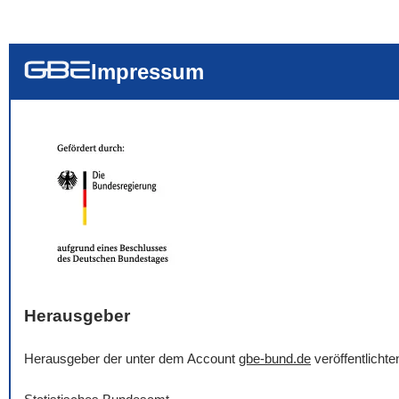
... alle Worte
... eines der Wort
... genau diesen
Impressum
Herausgeber
Herausgeber der unter dem Account
gbe-bund.de
veröffentlicht