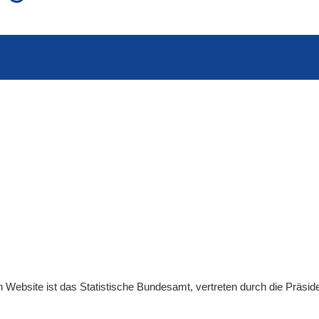
auch in allen Texten suchen (Volltextsuche)
e
auch Synonyme einbeziehen
 Ausdruck
auch ähnlich geschriebenes einbeziehen
en
Website
ist das Statistische Bundesamt, vertreten durch die Präsid