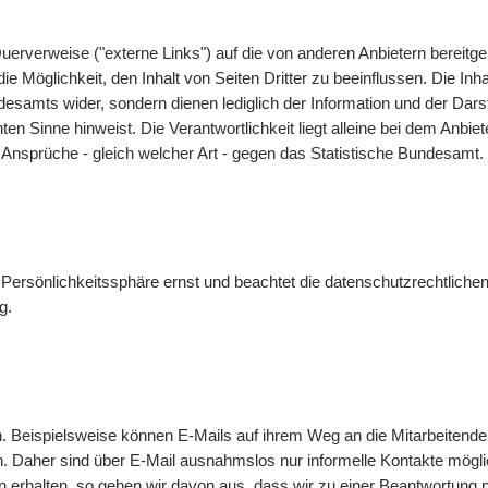
uerverweise ("externe Links") auf die von anderen Anbietern bereit
 Möglichkeit, den Inhalt von Seiten Dritter zu beeinflussen. Die Inha
undesamts wider, sondern dienen lediglich der Information und der 
nnten Sinne hinweist. Die Verantwortlichkeit liegt alleine bei dem Anbi
 Ansprüche - gleich welcher Art - gegen das Statistische Bundesamt.
Persönlichkeitssphäre ernst und beachtet die datenschutzrechtlichen
g
.
n. Beispielsweise können
E-Mails
auf ihrem Weg an die Mitarbeitende
n. Daher sind über
E-Mail
ausnahmslos nur informelle Kontakte mögl
 erhalten, so gehen wir davon aus, dass wir zu einer Beantwortung 