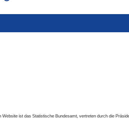
auch in allen Texten suchen (Volltextsuche)
e
auch Synonyme einbeziehen
 Ausdruck
auch ähnlich geschriebenes einbeziehen
en
Website
ist das Statistische Bundesamt, vertreten durch die Präsid