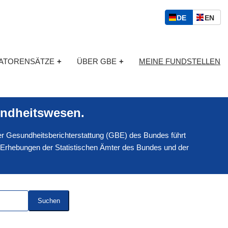
S
D
E
DE
EN
p
E
N
r
U
G
a
T
L
c
KATORENSÄTZE
+
ÜBER GBE
+
MEINE FUNDSTELLEN
S
I
h
C
S
a
H
C
u
H
s
ndheitswesen.
w
a
 der Gesundheitsberichterstattung (GBE) des Bundes führt
h
l
 Erhebungen der Statistischen Ämter des Bundes und der
Suchen