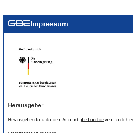
... alle Worte
... eines der Wort
... genau diesen
Impressum
Herausgeber
Herausgeber der unter dem Account
gbe-bund.de
veröffentlicht