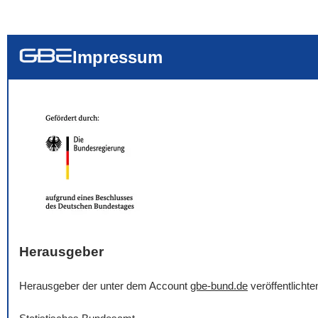
... alle Worte
... eines der Wort
... genau diesen
Impressum
Herausgeber
Herausgeber der unter dem Account
gbe-bund.de
veröffentlicht