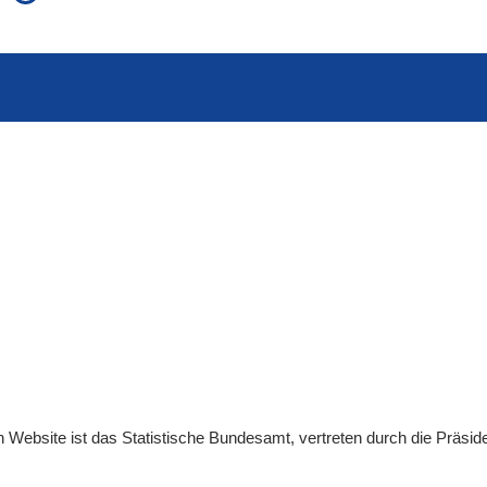
auch in allen Texten suchen (Volltextsuche)
e
auch Synonyme einbeziehen
 Ausdruck
auch ähnlich geschriebenes einbeziehen
en
Website
ist das Statistische Bundesamt, vertreten durch die Präsid