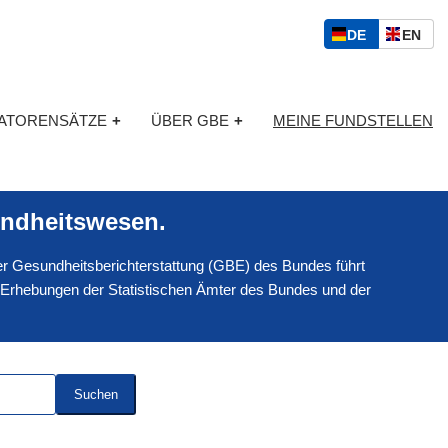
S
D
E
DE
EN
p
E
N
r
U
G
a
T
L
c
KATORENSÄTZE
+
ÜBER GBE
+
MEINE FUNDSTELLEN
S
I
h
C
S
a
H
C
u
H
s
ndheitswesen.
w
a
 der Gesundheitsberichterstattung (GBE) des Bundes führt
h
l
 Erhebungen der Statistischen Ämter des Bundes und der
Suchen