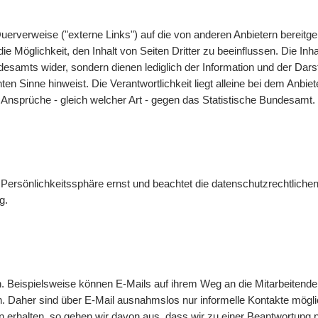
uerverweise ("externe Links") auf die von anderen Anbietern bereit
 Möglichkeit, den Inhalt von Seiten Dritter zu beeinflussen. Die Inha
undesamts wider, sondern dienen lediglich der Information und der 
nnten Sinne hinweist. Die Verantwortlichkeit liegt alleine bei dem Anbi
 Ansprüche - gleich welcher Art - gegen das Statistische Bundesamt.
Persönlichkeitssphäre ernst und beachtet die datenschutzrechtlichen
g
.
n. Beispielsweise können
E-Mails
auf ihrem Weg an die Mitarbeitende
n. Daher sind über
E-Mail
ausnahmslos nur informelle Kontakte mögl
 erhalten, so gehen wir davon aus, dass wir zu einer Beantwortung 