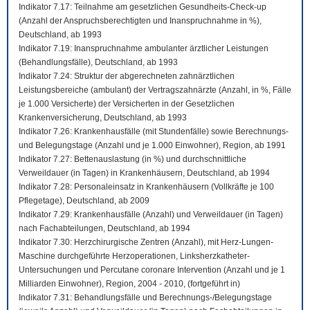
Indikator 7.17: Teilnahme am gesetzlichen Gesundheits-Check-up
(Anzahl der Anspruchsberechtigten und Inanspruchnahme in %),
Deutschland, ab 1993
Indikator 7.19: Inanspruchnahme ambulanter ärztlicher Leistungen
(Behandlungsfälle), Deutschland, ab 1993
Indikator 7.24: Struktur der abgerechneten zahnärztlichen
Leistungsbereiche (ambulant) der Vertragszahnärzte (Anzahl, in %, Fälle
je 1.000 Versicherte) der Versicherten in der Gesetzlichen
Krankenversicherung, Deutschland, ab 1993
Indikator 7.26: Krankenhausfälle (mit Stundenfälle) sowie Berechnungs-
und Belegungstage (Anzahl und je 1.000 Einwohner), Region, ab 1991
Indikator 7.27: Bettenauslastung (in %) und durchschnittliche
Verweildauer (in Tagen) in Krankenhäusern, Deutschland, ab 1994
Indikator 7.28: Personaleinsatz in Krankenhäusern (Vollkräfte je 100
Pflegetage), Deutschland, ab 2009
Indikator 7.29: Krankenhausfälle (Anzahl) und Verweildauer (in Tagen)
nach Fachabteilungen, Deutschland, ab 1994
Indikator 7.30: Herzchirurgische Zentren (Anzahl), mit Herz-Lungen-
Maschine durchgeführte Herzoperationen, Linksherzkatheter-
Untersuchungen und Percutane coronare Intervention (Anzahl und je 1
Milliarden Einwohner), Region, 2004 - 2010, (fortgeführt in)
Indikator 7.31: Behandlungsfälle und Berechnungs-/Belegungstage