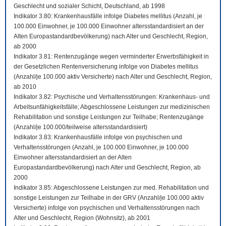
Geschlecht und sozialer Schicht, Deutschland, ab 1998
Indikator 3.80: Krankenhausfälle infolge Diabetes mellitus (Anzahl, je
100.000 Einwohner, je 100.000 Einwohner altersstandardisiert an der
Alten Europastandardbevölkerung) nach Alter und Geschlecht, Region,
ab 2000
Indikator 3.81: Rentenzugänge wegen verminderter Erwerbsfähigkeit in
der Gesetzlichen Rentenversicherung infolge von Diabetes mellitus
(Anzahl/je 100.000 aktiv Versicherte) nach Alter und Geschlecht, Region,
ab 2010
Indikator 3.82: Psychische und Verhaltensstörungen: Krankenhaus- und
Arbeitsunfähigkeitsfälle; Abgeschlossene Leistungen zur medizinischen
Rehabilitation und sonstige Leistungen zur Teilhabe; Rentenzugänge
(Anzahl/je 100.000/teilweise altersstandardisiert)
Indikator 3.83: Krankenhausfälle infolge von psychischen und
Verhaltensstörungen (Anzahl, je 100.000 Einwohner, je 100.000
Einwohner altersstandardisiert an der Alten
Europastandardbevölkerung) nach Alter und Geschlecht, Region, ab
2000
Indikator 3.85: Abgeschlossene Leistungen zur med. Rehabilitation und
sonstige Leistungen zur Teilhabe in der GRV (Anzahl/je 100.000 aktiv
Versicherte) infolge von psychischen und Verhaltensstörungen nach
Alter und Geschlecht, Region (Wohnsitz), ab 2001