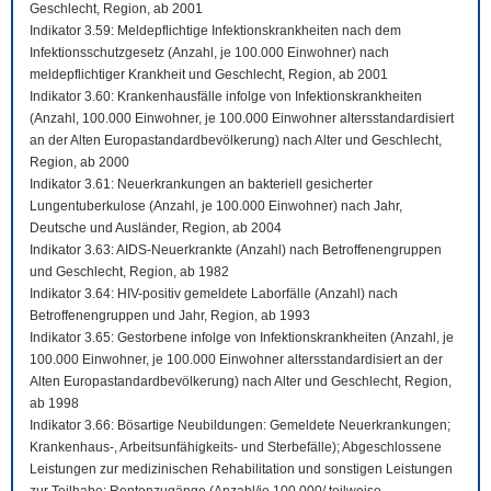
Geschlecht, Region, ab 2001
Indikator 3.59: Meldepflichtige Infektionskrankheiten nach dem
Infektionsschutzgesetz (Anzahl, je 100.000 Einwohner) nach
meldepflichtiger Krankheit und Geschlecht, Region, ab 2001
Indikator 3.60: Krankenhausfälle infolge von Infektionskrankheiten
(Anzahl, 100.000 Einwohner, je 100.000 Einwohner altersstandardisiert
an der Alten Europastandardbevölkerung) nach Alter und Geschlecht,
Region, ab 2000
Indikator 3.61: Neuerkrankungen an bakteriell gesicherter
Lungentuberkulose (Anzahl, je 100.000 Einwohner) nach Jahr,
Deutsche und Ausländer, Region, ab 2004
Indikator 3.63: AIDS-Neuerkrankte (Anzahl) nach Betroffenengruppen
und Geschlecht, Region, ab 1982
Indikator 3.64: HIV-positiv gemeldete Laborfälle (Anzahl) nach
Betroffenengruppen und Jahr, Region, ab 1993
Indikator 3.65: Gestorbene infolge von Infektionskrankheiten (Anzahl, je
100.000 Einwohner, je 100.000 Einwohner altersstandardisiert an der
Alten Europastandardbevölkerung) nach Alter und Geschlecht, Region,
ab 1998
Indikator 3.66: Bösartige Neubildungen: Gemeldete Neuerkrankungen;
Krankenhaus-, Arbeitsunfähigkeits- und Sterbefälle); Abgeschlossene
Leistungen zur medizinischen Rehabilitation und sonstigen Leistungen