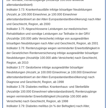
zur Teilhabe; Rentenzugänge (Anzahl/je 100.000/ teilweise
altersstandardisiert)
Indikator 3.73: Krankenhausfälle infolge bösartiger Neubildungen
(Anzahl, je 100.000 Einwohner, je 100.000 Einwohner
altersstandardisiert an der Alten Europastandardbevölkerung) nach Alter
und Geschlecht, Region, ab 2000
Indikator 3.75: Abgeschlossene Leistungen zur medizinischen
Rehabilitation und sonstige Leistungen zur Teilhabe in der GRV
(Anzahl/je 100.000 aktiv Versicherte) infolge von ausgewählten
bösartigen Neubildungen nach Alter und Geschlecht, Region, ab 2001
Indikator 3.76: Rentenzugänge wegen verminderter Erwerbsfähigkeit in
der Gesetzlichen Rentenversicherung infolge ausgewählter bösartiger
Neubildungen (Anzahl/je 100.000 aktiv Versicherte) nach Geschlecht,
Region, ab 2010
Indikator 3.77: Gestorbene infolge ausgewählter bösartiger
Neubildungen (Anzahl, je 100.000 Einwohner, je 100.000 Einwohner
altersstandardisiert an der Alten Europastandardbevölkerung) nach
Diagnose und Geschlecht, Region, ab 1998
Indikator 3.78: Diabetes mellitus: Krankenhaus- und Sterbefälle
(Anzahl/je 100.000 Einwohner/-altersstandardisiert); Rentenzugänge
wegen verminderter Erwerbsfähigkeit (Anzahl/je 100.000 aktiv
Versicherte) nach Geschlecht, Region, ab 1998
Indikator 3.79: Diabetes mellitus (in % der Befragten) nach Alter,