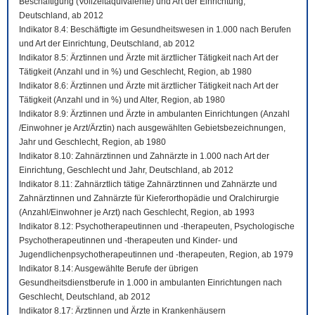
Beschäftigung (Vollzeitäquivalente) und Art der Einrichtung,
Deutschland, ab 2012
Indikator 8.4: Beschäftigte im Gesundheitswesen in 1.000 nach Berufen
und Art der Einrichtung, Deutschland, ab 2012
Indikator 8.5: Ärztinnen und Ärzte mit ärztlicher Tätigkeit nach Art der
Tätigkeit (Anzahl und in %) und Geschlecht, Region, ab 1980
Indikator 8.6: Ärztinnen und Ärzte mit ärztlicher Tätigkeit nach Art der
Tätigkeit (Anzahl und in %) und Alter, Region, ab 1980
Indikator 8.9: Ärztinnen und Ärzte in ambulanten Einrichtungen (Anzahl
/Einwohner je Arzt/Ärztin) nach ausgewählten Gebietsbezeichnungen,
Jahr und Geschlecht, Region, ab 1980
Indikator 8.10: Zahnärztinnen und Zahnärzte in 1.000 nach Art der
Einrichtung, Geschlecht und Jahr, Deutschland, ab 2012
Indikator 8.11: Zahnärztlich tätige Zahnärztinnen und Zahnärzte und
Zahnärztinnen und Zahnärzte für Kieferorthopädie und Oralchirurgie
(Anzahl/Einwohner je Arzt) nach Geschlecht, Region, ab 1993
Indikator 8.12: Psychotherapeutinnen und -therapeuten, Psychologische
Psychotherapeutinnen und -therapeuten und Kinder- und
Jugendlichenpsychotherapeutinnen und -therapeuten, Region, ab 1979
Indikator 8.14: Ausgewählte Berufe der übrigen
Gesundheitsdienstberufe in 1.000 in ambulanten Einrichtungen nach
Geschlecht, Deutschland, ab 2012
Indikator 8.17: Ärztinnen und Ärzte in Krankenhäusern