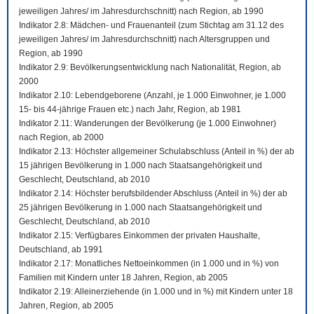
jeweiligen Jahres/ im Jahresdurchschnitt) nach Region, ab 1990
Indikator 2.8: Mädchen- und Frauenanteil (zum Stichtag am 31.12 des
jeweiligen Jahres/ im Jahresdurchschnitt) nach Altersgruppen und
Region, ab 1990
Indikator 2.9: Bevölkerungsentwicklung nach Nationalität, Region, ab
2000
Indikator 2.10: Lebendgeborene (Anzahl, je 1.000 Einwohner, je 1.000
15- bis 44-jährige Frauen etc.) nach Jahr, Region, ab 1981
Indikator 2.11: Wanderungen der Bevölkerung (je 1.000 Einwohner)
nach Region, ab 2000
Indikator 2.13: Höchster allgemeiner Schulabschluss (Anteil in %) der ab
15 jährigen Bevölkerung in 1.000 nach Staatsangehörigkeit und
Geschlecht, Deutschland, ab 2010
Indikator 2.14: Höchster berufsbildender Abschluss (Anteil in %) der ab
25 jährigen Bevölkerung in 1.000 nach Staatsangehörigkeit und
Geschlecht, Deutschland, ab 2010
Indikator 2.15: Verfügbares Einkommen der privaten Haushalte,
Deutschland, ab 1991
Indikator 2.17: Monatliches Nettoeinkommen (in 1.000 und in %) von
Familien mit Kindern unter 18 Jahren, Region, ab 2005
Indikator 2.19: Alleinerziehende (in 1.000 und in %) mit Kindern unter 18
Jahren, Region, ab 2005