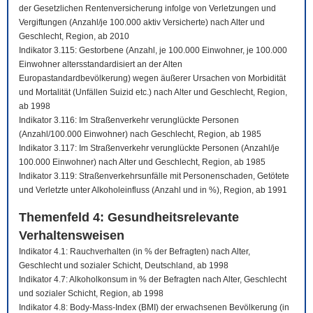
der Gesetzlichen Rentenversicherung infolge von Verletzungen und
Vergiftungen (Anzahl/je 100.000 aktiv Versicherte) nach Alter und
Geschlecht, Region, ab 2010
Indikator 3.115: Gestorbene (Anzahl, je 100.000 Einwohner, je 100.000
Einwohner altersstandardisiert an der Alten
Europastandardbevölkerung) wegen äußerer Ursachen von Morbidität
und Mortalität (Unfällen Suizid etc.) nach Alter und Geschlecht, Region,
ab 1998
Indikator 3.116: Im Straßenverkehr verunglückte Personen
(Anzahl/100.000 Einwohner) nach Geschlecht, Region, ab 1985
Indikator 3.117: Im Straßenverkehr verunglückte Personen (Anzahl/je
100.000 Einwohner) nach Alter und Geschlecht, Region, ab 1985
Indikator 3.119: Straßenverkehrsunfälle mit Personenschaden, Getötete
und Verletzte unter Alkoholeinfluss (Anzahl und in %), Region, ab 1991
Themenfeld 4: Gesundheitsrelevante
Verhaltensweisen
Indikator 4.1: Rauchverhalten (in % der Befragten) nach Alter,
Geschlecht und sozialer Schicht, Deutschland, ab 1998
Indikator 4.7: Alkoholkonsum in % der Befragten nach Alter, Geschlecht
und sozialer Schicht, Region, ab 1998
Indikator 4.8: Body-Mass-Index (BMI) der erwachsenen Bevölkerung (in