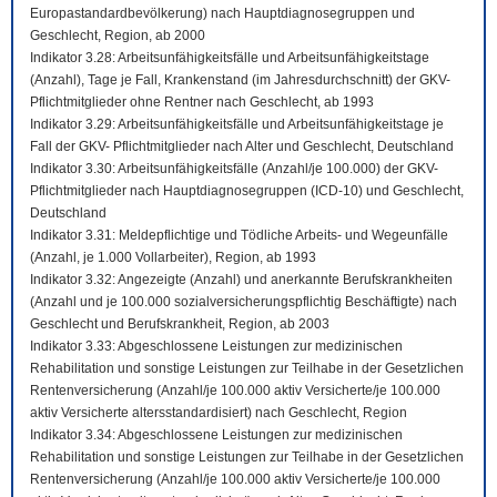
Europastandardbevölkerung) nach Hauptdiagnosegruppen und
Geschlecht, Region, ab 2000
Indikator 3.28: Arbeitsunfähigkeitsfälle und Arbeitsunfähigkeitstage
(Anzahl), Tage je Fall, Krankenstand (im Jahresdurchschnitt) der GKV-
Pflichtmitglieder ohne Rentner nach Geschlecht, ab 1993
Indikator 3.29: Arbeitsunfähigkeitsfälle und Arbeitsunfähigkeitstage je
Fall der GKV- Pflichtmitglieder nach Alter und Geschlecht, Deutschland
Indikator 3.30: Arbeitsunfähigkeitsfälle (Anzahl/je 100.000) der GKV-
Pflichtmitglieder nach Hauptdiagnosegruppen (ICD-10) und Geschlecht,
Deutschland
Indikator 3.31: Meldepflichtige und Tödliche Arbeits- und Wegeunfälle
(Anzahl, je 1.000 Vollarbeiter), Region, ab 1993
Indikator 3.32: Angezeigte (Anzahl) und anerkannte Berufskrankheiten
(Anzahl und je 100.000 sozialversicherungspflichtig Beschäftigte) nach
Geschlecht und Berufskrankheit, Region, ab 2003
Indikator 3.33: Abgeschlossene Leistungen zur medizinischen
Rehabilitation und sonstige Leistungen zur Teilhabe in der Gesetzlichen
Rentenversicherung (Anzahl/je 100.000 aktiv Versicherte/je 100.000
aktiv Versicherte altersstandardisiert) nach Geschlecht, Region
Indikator 3.34: Abgeschlossene Leistungen zur medizinischen
Rehabilitation und sonstige Leistungen zur Teilhabe in der Gesetzlichen
Rentenversicherung (Anzahl/je 100.000 aktiv Versicherte/je 100.000