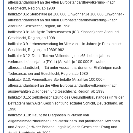
altersstandardisiert an der Alten Europstandardbevölkerung-) nach
Geschlecht, Region, ab 1980
Indikator 3.6: Sterbefälle (je 100.000 Einwohner, je 100.000 Einwohner -
altersstandardisiert an der Alten Europastandardbevölkerung-) nach
Alter und Geschlecht, Region, ab 1998
Indikator 3.8: Häufigste Todesursachen (ICD-Klassen) nach Alter und
Geschlecht, Region, ab 1998
Indikator 3.9: Lebenserwartung im Alter von ... in Jahren je Person nach
Geschlecht, Region, ab 1980/1982
Indikator 3.12: Durch Tod vor Vollendung des 65. Lebensjahres
verlorene Lebensjahre (PYLL) (Anzahl, je 100.000 Einwohner
altersstandardisiert, in %) unter Ausschluss der unter Einjährigen nach
Todesursachen und Geschlecht, Region, ab 1980
Indikator 3.13: Vermeidbare Sterbefälle (Anzahl/je 100.000 -
altersstandardisiert an der Alten Europastandardbevölkerung-) nach
ausgewählten Diagnosen und Geschlecht, Region, ab 1998
Indikator 3.15: Selbsteinschätzung des Gesundheitszustandes (in % der
Befragten) nach Alter, Geschlecht und sozialer Schicht, Deutschland, ab
1998
Indikator 3.19: Häufigste Diagnosen in Praxen von
Allgemeinmedizinerinnen und -medizinern und praktischen Ärztinnen
und Ärzten (in % der Behandlungsfälle) nach Geschlecht, Rang und