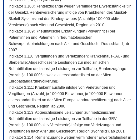
Geschlecht, Region (Wohnsitz)
Indikator 3.108: Rentenzugänge wegen verminderter Erwerbsfähigkeit in
der Gesetzl. Rentenversicherung infolge von Krankheiten des Muskel-
Skelett-Systems und des Bindegewebes (Anzahl/je 100.000 aktiv
Versicherte) nach Alter und Geschlecht, Region, ab 2010
Indikator 3.109: Rheumatische Erkrankungen (Polyarthritis) bei
Patientinnen und Patienten in rheumatologischen
Schwerpunkteinrichtungen nach Alter und Geschlecht, Deutschland, ab
2007
Indikator 3.110: Vergiftungen und Verletzungen: Krankenhaus-, AU- und
Sterbefälle; Abgeschlossene Leistungen zur medizinischen
Rehabilitation und sonstige Leistungen zur Teilhabe; Rentenzugänge
(Anzahl/je 100.000/teilweise altersstandardisiert an der Alten
Europastandardbevölkerung)
Indikator 3.111: Krankenhausfälle infolge von Verletzungen und
Vergiftungen (Anzahl, je 100.000 Einwohner, je 100.000 Einwohner
altersstandardisiert an der Alten Europastandardbevölkerung) nach Alter
und Geschlecht, Region, ab 2000
Indikator 3.113: Abgeschlossene Leistungen zur medizinischen
Rehabilitation und sonstige Leistungen zur Teilhabe in der GRV
(Anzahl/je 100.000 aktiv Versicherte) infolge von Verletzungen und
Vergiftungen nach Alter und Geschlecht, Region (Wohnsitz), ab 2001
Indikator 3.114: Rentenzugänge wegen verminderter Erwerbsfähigkeit in