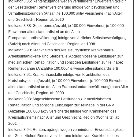
Indikator 3.86: Rentenzugänge wegen verminderter Erwerbsfähigkeit in
der Gesetzlichen Rentenversicherung infolge von psychischen und
Verhaltensstörungen (Anzahl/je 100.000 aktiv Versicherte) nach Alter
und Geschlecht, Region, ab 2010
Indikator 3.88: Gestorbene (Anzahl, je 100.000 Einwohner, je 100.000
Einwohner altersstandardisiert an der Alten
Europastandardbevölkerung) infolge vorsätzlicher Selbstbeschädigung
(Suizid) nach Alter und Geschlecht, Region, ab 1998
Indikator 3.90: Krankheiten des Kreislaufsystems: Krankenhaus-,
Arbeitsunfähigkeits- und Sterbefälle; Abgeschlossene Leistungen zur
medizinischen Rehabilitation und sonstigen Leistungen zur Teilhabe;
Rentenzugänge (Anzahl/je 100.000/ teilweise altersstandardisiert)
Indikator 3.91: Krankenhausfälle infolge von Krankheiten des
Kreislaufsystems (Anzahl, je 100.000 Einwohner, je 100.000 Einwohner
altersstandardisiert an der Alten Europastandardbevölkerung) nach Alter
und Geschlecht, Region, ab 2000
Indikator 3.93: Abgeschlossene Leistungen zur medizinischen
Rehabilitation und sonstige Leistungen zur Teilhabe in der GRV
(Anzahl/je 100.000 aktiv Versicherte) infolge von Krankheiten des
Kreislaufsystems nach Alter und Geschlecht, Region (Wohnsitz), ab
2001
Indikator 3.94: Rentenzugänge wegen verminderter Erwerbsfähigkeit in
der Gesetzlichen Rentenversicherung infolge von Krankheiten des