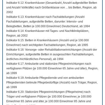
Indikator 6.12: Krankenhäuser (Gesamtzahl, Anzahl aufgestellter Betten
und Anzahl Vollkräfte) nach Größenklasse von ... bis Betten, Region, ab
2002
Indikator 6.13: Krankenhäuser nach Fachabteilungen (Anzahl
Fachabteilungen, aufgestellte Betten, darunter: Intensiv- und
Belegbetten, Betten je 100.000 Einwohner) Deutschland, ab 1994
Indikator 6.14: Krankenhäuser mit Tages- und Nachtklinikplätzen,
Region, ab 2002
Indikator 6.15: Betten in Krankenhäusern (Anzahl und je 100.000
Einwohner) nach wichtigsten Fachabteilungen, Region, ab 1995
Indikator 6.16: Vorsorge- oder Rehabilitationseinrichtungen (Anzahl der
Einrichtungen, aufgestellte Betten in ausgesuchten Fachabteilungen,
ärztliches-/nichtärztliches Personal), ab 1994
Indikator 6.17: Ambulante und stationäre Pflegeeinrichtungen nach
verfügbaren Plätzen (je 100.000 Einwohner 65 Jahre und älter), Region,
ab 1999
Indikator 6.19: Ambulante Pflegedienste und von ambulanten
Pflegediensten betreute Pflegebedürftige (Anzahl) nach Träger, Region,
ab 1999
Indikator 6.20: Stationäre Pflegeeinrichtungen (Pflegeheime) nach
Träger und verfügbaren Plätzen (je 100.000 Einwohner, je 100.000
Einwohner 65 Jahre und älter, je 100.000 Einwohner 85 Jahre und