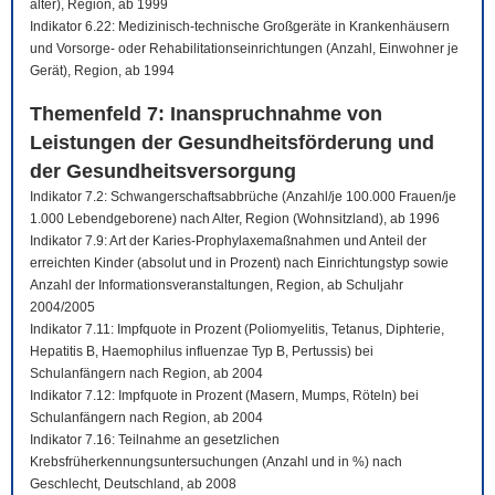
älter), Region, ab 1999
Indikator 6.22: Medizinisch-technische Großgeräte in Krankenhäusern
und Vorsorge- oder Rehabilitationseinrichtungen (Anzahl, Einwohner je
Gerät), Region, ab 1994
Themenfeld 7: Inanspruchnahme von
Leistungen der Gesundheitsförderung und
der Gesundheitsversorgung
Indikator 7.2: Schwangerschaftsabbrüche (Anzahl/je 100.000 Frauen/je
1.000 Lebendgeborene) nach Alter, Region (Wohnsitzland), ab 1996
Indikator 7.9: Art der Karies-Prophylaxemaßnahmen und Anteil der
erreichten Kinder (absolut und in Prozent) nach Einrichtungstyp sowie
Anzahl der Informationsveranstaltungen, Region, ab Schuljahr
2004/2005
Indikator 7.11: Impfquote in Prozent (Poliomyelitis, Tetanus, Diphterie,
Hepatitis B, Haemophilus influenzae Typ B, Pertussis) bei
Schulanfängern nach Region, ab 2004
Indikator 7.12: Impfquote in Prozent (Masern, Mumps, Röteln) bei
Schulanfängern nach Region, ab 2004
Indikator 7.16: Teilnahme an gesetzlichen
Krebsfrüherkennungsuntersuchungen (Anzahl und in %) nach
Geschlecht, Deutschland, ab 2008