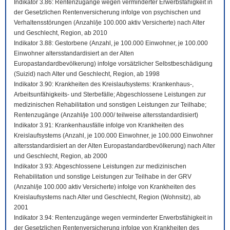
Indikator 3.86: Rentenzugänge wegen verminderter Erwerbsfähigkeit in
der Gesetzlichen Rentenversicherung infolge von psychischen und
Verhaltensstörungen (Anzahl/je 100.000 aktiv Versicherte) nach Alter
und Geschlecht, Region, ab 2010
Indikator 3.88: Gestorbene (Anzahl, je 100.000 Einwohner, je 100.000
Einwohner altersstandardisiert an der Alten
Europastandardbevölkerung) infolge vorsätzlicher Selbstbeschädigung
(Suizid) nach Alter und Geschlecht, Region, ab 1998
Indikator 3.90: Krankheiten des Kreislaufsystems: Krankenhaus-,
Arbeitsunfähigkeits- und Sterbefälle; Abgeschlossene Leistungen zur
medizinischen Rehabilitation und sonstigen Leistungen zur Teilhabe;
Rentenzugänge (Anzahl/je 100.000/ teilweise altersstandardisiert)
Indikator 3.91: Krankenhausfälle infolge von Krankheiten des
Kreislaufsystems (Anzahl, je 100.000 Einwohner, je 100.000 Einwohner
altersstandardisiert an der Alten Europastandardbevölkerung) nach Alter
und Geschlecht, Region, ab 2000
Indikator 3.93: Abgeschlossene Leistungen zur medizinischen
Rehabilitation und sonstige Leistungen zur Teilhabe in der GRV
(Anzahl/je 100.000 aktiv Versicherte) infolge von Krankheiten des
Kreislaufsystems nach Alter und Geschlecht, Region (Wohnsitz), ab
2001
Indikator 3.94: Rentenzugänge wegen verminderter Erwerbsfähigkeit in
der Gesetzlichen Rentenversicherung infolge von Krankheiten des