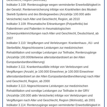
Geschlecht, Region (Wohnsitz)
Indikator 3.108: Rentenzugänge wegen verminderter Erwerbsfähigkeit in
der Gesetzl. Rentenversicherung infolge von Krankheiten des Muskel-
Skelett-Systems und des Bindegewebes (Anzahl/je 100.000 aktiv
Versicherte) nach Alter und Geschlecht, Region, ab 2010
Indikator 3.109: Rheumatische Erkrankungen (Polyarthritis) bei
Patientinnen und Patienten in rheumatologischen
Schwerpunkteinrichtungen nach Alter und Geschlecht, Deutschland, ab
2007
Indikator 3.110: Vergiftungen und Verletzungen: Krankenhaus-, AU- und
Sterbefälle; Abgeschlossene Leistungen zur medizinischen
Rehabilitation und sonstige Leistungen zur Teilhabe; Rentenzugänge
(Anzahl/je 100.000/teilweise altersstandardisiert an der Alten
Europastandardbevölkerung)
Indikator 3.111: Krankenhausfälle infolge von Verletzungen und
Vergiftungen (Anzahl, je 100.000 Einwohner, je 100.000 Einwohner
altersstandardisiert an der Alten Europastandardbevölkerung) nach Alter
und Geschlecht, Region, ab 2000
Indikator 3.113: Abgeschlossene Leistungen zur medizinischen
Rehabilitation und sonstige Leistungen zur Teilhabe in der GRV
(Anzahl/je 100.000 aktiv Versicherte) infolge von Verletzungen und
Vergiftungen nach Alter und Geschlecht, Region (Wohnsitz), ab 2001
Indikator 3.114: Rentenzugänge wegen verminderter Erwerbsfähigkeit in