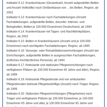
Indikator 6.12: Krankenhäuser (Gesamtzahl, Anzahl aufgestellter Betten
und Anzahl Vollkräfte) nach Größenklasse von ... bis Betten, Region, ab
2002
Indikator 6.13: Krankenhäuser nach Fachabteilungen (Anzahl
Fachabteilungen, aufgestellte Betten, darunter: Intensiv- und
Belegbetten, Betten je 100.000 Einwohner) Deutschland, ab 1994
Indikator 6.14: Krankenhäuser mit Tages- und Nachtklinikplätzen,
Region, ab 2002
Indikator 6.15: Betten in Krankenhäusern (Anzahl und je 100.000
Einwohner) nach wichtigsten Fachabteilungen, Region, ab 1995
Indikator 6.16: Vorsorge- oder Rehabilitationseinrichtungen (Anzahl der
Einrichtungen, aufgestellte Betten in ausgesuchten Fachabteilungen,
ärztliches-/nichtärztliches Personal), ab 1994
Indikator 6.17: Ambulante und stationäre Pflegeeinrichtungen nach
verfügbaren Plätzen (je 100.000 Einwohner 65 Jahre und älter), Region,
ab 1999
Indikator 6.19: Ambulante Pflegedienste und von ambulanten
Pflegediensten betreute Pflegebedürftige (Anzahl) nach Träger, Region,
ab 1999
Indikator 6.20: Stationäre Pflegeeinrichtungen (Pflegeheime) nach
Träger und verfügbaren Plätzen (je 100.000 Einwohner, je 100.000
Einwohner 65 Jahre und älter, je 100.000 Einwohner 85 Jahre und