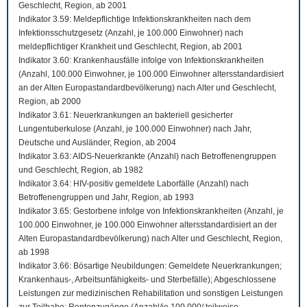
Geschlecht, Region, ab 2001
Indikator 3.59: Meldepflichtige Infektionskrankheiten nach dem
Infektionsschutzgesetz (Anzahl, je 100.000 Einwohner) nach
meldepflichtiger Krankheit und Geschlecht, Region, ab 2001
Indikator 3.60: Krankenhausfälle infolge von Infektionskrankheiten
(Anzahl, 100.000 Einwohner, je 100.000 Einwohner altersstandardisiert
an der Alten Europastandardbevölkerung) nach Alter und Geschlecht,
Region, ab 2000
Indikator 3.61: Neuerkrankungen an bakteriell gesicherter
Lungentuberkulose (Anzahl, je 100.000 Einwohner) nach Jahr,
Deutsche und Ausländer, Region, ab 2004
Indikator 3.63: AIDS-Neuerkrankte (Anzahl) nach Betroffenengruppen
und Geschlecht, Region, ab 1982
Indikator 3.64: HIV-positiv gemeldete Laborfälle (Anzahl) nach
Betroffenengruppen und Jahr, Region, ab 1993
Indikator 3.65: Gestorbene infolge von Infektionskrankheiten (Anzahl, je
100.000 Einwohner, je 100.000 Einwohner altersstandardisiert an der
Alten Europastandardbevölkerung) nach Alter und Geschlecht, Region,
ab 1998
Indikator 3.66: Bösartige Neubildungen: Gemeldete Neuerkrankungen;
Krankenhaus-, Arbeitsunfähigkeits- und Sterbefälle); Abgeschlossene
Leistungen zur medizinischen Rehabilitation und sonstigen Leistungen