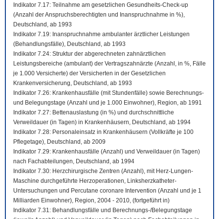
Indikator 7.17: Teilnahme am gesetzlichen Gesundheits-Check-up
(Anzahl der Anspruchsberechtigten und Inanspruchnahme in %),
Deutschland, ab 1993
Indikator 7.19: Inanspruchnahme ambulanter ärztlicher Leistungen
(Behandlungsfälle), Deutschland, ab 1993
Indikator 7.24: Struktur der abgerechneten zahnärztlichen
Leistungsbereiche (ambulant) der Vertragszahnärzte (Anzahl, in %, Fälle
je 1.000 Versicherte) der Versicherten in der Gesetzlichen
Krankenversicherung, Deutschland, ab 1993
Indikator 7.26: Krankenhausfälle (mit Stundenfälle) sowie Berechnungs-
und Belegungstage (Anzahl und je 1.000 Einwohner), Region, ab 1991
Indikator 7.27: Bettenauslastung (in %) und durchschnittliche
Verweildauer (in Tagen) in Krankenhäusern, Deutschland, ab 1994
Indikator 7.28: Personaleinsatz in Krankenhäusern (Vollkräfte je 100
Pflegetage), Deutschland, ab 2009
Indikator 7.29: Krankenhausfälle (Anzahl) und Verweildauer (in Tagen)
nach Fachabteilungen, Deutschland, ab 1994
Indikator 7.30: Herzchirurgische Zentren (Anzahl), mit Herz-Lungen-
Maschine durchgeführte Herzoperationen, Linksherzkatheter-
Untersuchungen und Percutane coronare Intervention (Anzahl und je 1
Milliarden Einwohner), Region, 2004 - 2010, (fortgeführt in)
Indikator 7.31: Behandlungsfälle und Berechnungs-/Belegungstage