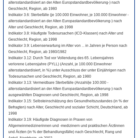
altersstandardisiert an der Alten Europstandardbevölkerung-) nach
Geschlecht, Region, ab 1980
Indikator 3.6: Sterbefälle (je 100.000 Einwohner, je 100.000 Einwohner -
altersstandardisiert an der Alten Europastandardbevölkerung-) nach
Alter und Geschlecht, Region, ab 1998
Indikator 3.8: Häufigste Todesursachen (ICD-Klassen) nach Alter und
Geschlecht, Region, ab 1998
Indikator 3.9: Lebenserwartung im Alter von ... in Jahren je Person nach
Geschlecht, Region, ab 1980/1982
Indikator 3.12: Durch Tod vor Vollendung des 65. Lebensjahres
verlorene Lebensjahre (PYLL) (Anzahl, je 100.000 Einwohner
altersstandardisiert, in %) unter Ausschluss der unter Einjährigen nach
Todesursachen und Geschlecht, Region, ab 1980
Indikator 3.13: Vermeidbare Sterbefälle (Anzahl/je 100.000 -
altersstandardisiert an der Alten Europastandardbevölkerung-) nach
ausgewählten Diagnosen und Geschlecht, Region, ab 1998
Indikator 3.15: Selbsteinschätzung des Gesundheitszustandes (in % der
Befragten) nach Alter, Geschlecht und sozialer Schicht, Deutschland, ab
1998
Indikator 3.19: Häufigste Diagnosen in Praxen von
Allgemeinmedizinerinnen und -medizinern und praktischen Ärztinnen
und Ärzten (in % der Behandlungsfälle) nach Geschlecht, Rang und