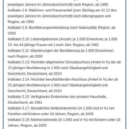
jeweiligen Jahres/ im Jahresdurchschnitt) nach Region, ab 1990
Indikator 2.8: Mädchen- und Frauenanteil (zum Stichtag am 31.12 des
jeweiligen Jahres/ im Jahresdurchschnitt) nach Altersgruppen und
Region, ab 1990
Indikator 2.9: Bevölkerungsentwicklung nach Nationalität, Region, ab
2000
Indikator 2.10: Lebendgeborene (Anzahl, je 1.000 Einwohner, je 1.000
15- bis 44-jährige Frauen etc.) nach Jahr, Region, ab 1981
Indikator 2.11: Wanderungen der Bevölkerung (je 1.000 Einwohner)
nach Region, ab 2000
Indikator 2.13: Höchster allgemeiner Schulabschluss (Anteil in %) der ab
15 jährigen Bevölkerung in 1.000 nach Staatsangehörigkeit und
Geschlecht, Deutschland, ab 2010
Indikator 2.14: Höchster berufsbildender Abschluss (Anteil in %) der ab
25 jährigen Bevölkerung in 1.000 nach Staatsangehörigkeit und
Geschlecht, Deutschland, ab 2010
Indikator 2.15: Verfügbares Einkommen der privaten Haushalte,
Deutschland, ab 1991
Indikator 2.17: Monatliches Nettoeinkommen (in 1.000 und in %) von
Familien mit Kindern unter 18 Jahren, Region, ab 2005
Indikator 2.19: Alleinerziehende (in 1.000 und in %) mit Kindern unter 18
Jahren, Region, ab 2005