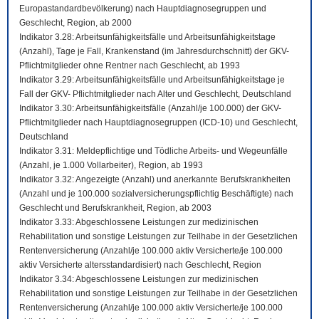
Europastandardbevölkerung) nach Hauptdiagnosegruppen und
Geschlecht, Region, ab 2000
Indikator 3.28: Arbeitsunfähigkeitsfälle und Arbeitsunfähigkeitstage
(Anzahl), Tage je Fall, Krankenstand (im Jahresdurchschnitt) der GKV-
Pflichtmitglieder ohne Rentner nach Geschlecht, ab 1993
Indikator 3.29: Arbeitsunfähigkeitsfälle und Arbeitsunfähigkeitstage je
Fall der GKV- Pflichtmitglieder nach Alter und Geschlecht, Deutschland
Indikator 3.30: Arbeitsunfähigkeitsfälle (Anzahl/je 100.000) der GKV-
Pflichtmitglieder nach Hauptdiagnosegruppen (ICD-10) und Geschlecht,
Deutschland
Indikator 3.31: Meldepflichtige und Tödliche Arbeits- und Wegeunfälle
(Anzahl, je 1.000 Vollarbeiter), Region, ab 1993
Indikator 3.32: Angezeigte (Anzahl) und anerkannte Berufskrankheiten
(Anzahl und je 100.000 sozialversicherungspflichtig Beschäftigte) nach
Geschlecht und Berufskrankheit, Region, ab 2003
Indikator 3.33: Abgeschlossene Leistungen zur medizinischen
Rehabilitation und sonstige Leistungen zur Teilhabe in der Gesetzlichen
Rentenversicherung (Anzahl/je 100.000 aktiv Versicherte/je 100.000
aktiv Versicherte altersstandardisiert) nach Geschlecht, Region
Indikator 3.34: Abgeschlossene Leistungen zur medizinischen
Rehabilitation und sonstige Leistungen zur Teilhabe in der Gesetzlichen
Rentenversicherung (Anzahl/je 100.000 aktiv Versicherte/je 100.000