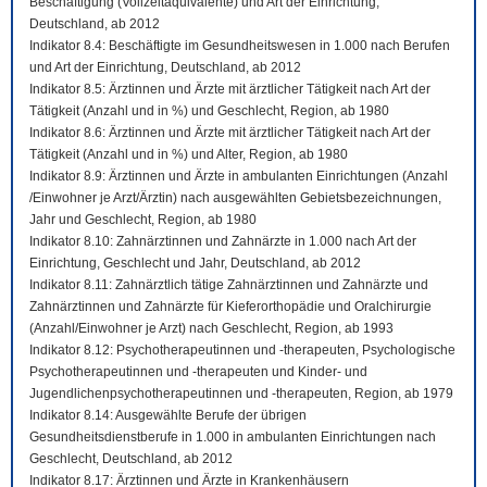
Beschäftigung (Vollzeitäquivalente) und Art der Einrichtung,
Deutschland, ab 2012
Indikator 8.4: Beschäftigte im Gesundheitswesen in 1.000 nach Berufen
und Art der Einrichtung, Deutschland, ab 2012
Indikator 8.5: Ärztinnen und Ärzte mit ärztlicher Tätigkeit nach Art der
Tätigkeit (Anzahl und in %) und Geschlecht, Region, ab 1980
Indikator 8.6: Ärztinnen und Ärzte mit ärztlicher Tätigkeit nach Art der
Tätigkeit (Anzahl und in %) und Alter, Region, ab 1980
Indikator 8.9: Ärztinnen und Ärzte in ambulanten Einrichtungen (Anzahl
/Einwohner je Arzt/Ärztin) nach ausgewählten Gebietsbezeichnungen,
Jahr und Geschlecht, Region, ab 1980
Indikator 8.10: Zahnärztinnen und Zahnärzte in 1.000 nach Art der
Einrichtung, Geschlecht und Jahr, Deutschland, ab 2012
Indikator 8.11: Zahnärztlich tätige Zahnärztinnen und Zahnärzte und
Zahnärztinnen und Zahnärzte für Kieferorthopädie und Oralchirurgie
(Anzahl/Einwohner je Arzt) nach Geschlecht, Region, ab 1993
Indikator 8.12: Psychotherapeutinnen und -therapeuten, Psychologische
Psychotherapeutinnen und -therapeuten und Kinder- und
Jugendlichenpsychotherapeutinnen und -therapeuten, Region, ab 1979
Indikator 8.14: Ausgewählte Berufe der übrigen
Gesundheitsdienstberufe in 1.000 in ambulanten Einrichtungen nach
Geschlecht, Deutschland, ab 2012
Indikator 8.17: Ärztinnen und Ärzte in Krankenhäusern