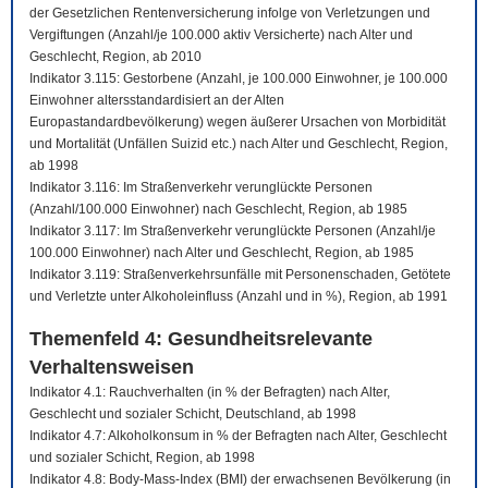
der Gesetzlichen Rentenversicherung infolge von Verletzungen und
Vergiftungen (Anzahl/je 100.000 aktiv Versicherte) nach Alter und
Geschlecht, Region, ab 2010
Indikator 3.115: Gestorbene (Anzahl, je 100.000 Einwohner, je 100.000
Einwohner altersstandardisiert an der Alten
Europastandardbevölkerung) wegen äußerer Ursachen von Morbidität
und Mortalität (Unfällen Suizid etc.) nach Alter und Geschlecht, Region,
ab 1998
Indikator 3.116: Im Straßenverkehr verunglückte Personen
(Anzahl/100.000 Einwohner) nach Geschlecht, Region, ab 1985
Indikator 3.117: Im Straßenverkehr verunglückte Personen (Anzahl/je
100.000 Einwohner) nach Alter und Geschlecht, Region, ab 1985
Indikator 3.119: Straßenverkehrsunfälle mit Personenschaden, Getötete
und Verletzte unter Alkoholeinfluss (Anzahl und in %), Region, ab 1991
Themenfeld 4: Gesundheitsrelevante
Verhaltensweisen
Indikator 4.1: Rauchverhalten (in % der Befragten) nach Alter,
Geschlecht und sozialer Schicht, Deutschland, ab 1998
Indikator 4.7: Alkoholkonsum in % der Befragten nach Alter, Geschlecht
und sozialer Schicht, Region, ab 1998
Indikator 4.8: Body-Mass-Index (BMI) der erwachsenen Bevölkerung (in