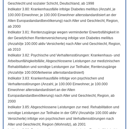
Geschlecht und sozialer Schicht, Deutschland, ab 1998
Indikator 3.80: Krankenhausfälle infolge Diabetes mellitus (Anzahl, je
100.000 Einwohner, je 100.000 Einwohner altersstandardisiert an der
Alten Europastandardbevölkerung) nach Alter und Geschlecht, Region,
ab 2000
Indikator 3.81: Rentenzugänge wegen verminderter Erwerbsfähigkeit in
der Gesetzlichen Rentenversicherung infolge von Diabetes mellitus
(Anzahl/je 100.000 aktiv Versicherte) nach Alter und Geschlecht, Region,
ab 2010
Indikator 3.82: Psychische und Verhaltensstörungen: Krankenhaus- und
Arbeitsunfähigkeitsfälle; Abgeschlossene Leistungen zur medizinischen
Rehabilitation und sonstige Leistungen zur Teilhabe; Rentenzugänge
(Anzahl/je 100.000/teilweise altersstandardisiert)
Indikator 3.83: Krankenhausfälle infolge von psychischen und
Verhaltensstörungen (Anzahl, je 100.000 Einwohner, je 100.000
Einwohner altersstandardisiert an der Alten
Europastandardbevölkerung) nach Alter und Geschlecht, Region, ab
2000
Indikator 3.85: Abgeschlossene Leistungen zur med. Rehabilitation und
sonstige Leistungen zur Teilhabe in der GRV (Anzahl/je 100.000 aktiv
Versicherte) infolge von psychischen und Verhaltensstörungen nach
Alter und Geschlecht, Region (Wohnsitz), ab 2001