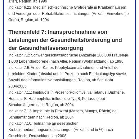
älter), Region, ab 1999
Indikator 6.22: Medizinisch-technische Großgeräte in Krankenhäusern
und Vorsorge- oder Rehabilitationseinrichtungen (Anzahl, Einwohner je
Gerät), Region, ab 1994
Themenfeld 7: Inanspruchnahme von
Leistungen der Gesundheitsförderung und
der Gesundheitsversorgung
Indikator 7.2: Schwangerschaftsabbrüche (Anzahl/je 100.000 Frauen/je
1.000 Lebendgeborene) nach Alter, Region (Wohnsitzland), ab 1996
Indikator 7.9: Art der Karies-Prophylaxemaßnahmen und Anteil der
erreichten Kinder (absolut und in Prozent) nach Einrichtungstyp sowie
Anzahl der Informationsveranstaltungen, Region, ab Schuljahr
2004/2005
Indikator 7.11: Impfquote in Prozent (Poliomyelitis, Tetanus, Diphterie,
Hepatitis B, Haemophilus influenzae Typ B, Pertussis) bei
Schulanfängern nach Region, ab 2004
Indikator 7.12: Impfquote in Prozent (Masern, Mumps, Röteln) bei
Schulanfängern nach Region, ab 2004
Indikator 7.16: Teilnahme an gesetzlichen
Krebsfrüherkennungsuntersuchungen (Anzahl und in %) nach
Geschlecht, Deutschland, ab 2008