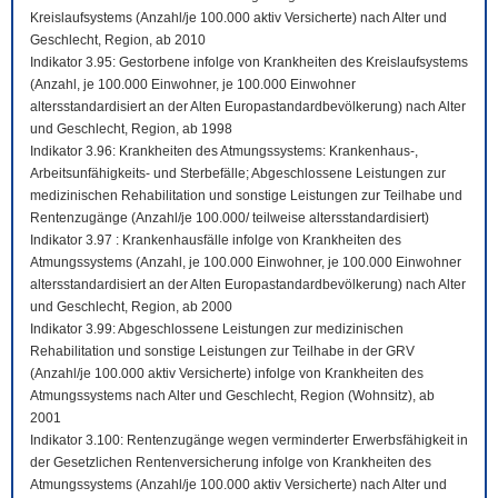
Kreislaufsystems (Anzahl/je 100.000 aktiv Versicherte) nach Alter und
Geschlecht, Region, ab 2010
Indikator 3.95: Gestorbene infolge von Krankheiten des Kreislaufsystems
(Anzahl, je 100.000 Einwohner, je 100.000 Einwohner
altersstandardisiert an der Alten Europastandardbevölkerung) nach Alter
und Geschlecht, Region, ab 1998
Indikator 3.96: Krankheiten des Atmungssystems: Krankenhaus-,
Arbeitsunfähigkeits- und Sterbefälle; Abgeschlossene Leistungen zur
medizinischen Rehabilitation und sonstige Leistungen zur Teilhabe und
Rentenzugänge (Anzahl/je 100.000/ teilweise altersstandardisiert)
Indikator 3.97 : Krankenhausfälle infolge von Krankheiten des
Atmungssystems (Anzahl, je 100.000 Einwohner, je 100.000 Einwohner
altersstandardisiert an der Alten Europastandardbevölkerung) nach Alter
und Geschlecht, Region, ab 2000
Indikator 3.99: Abgeschlossene Leistungen zur medizinischen
Rehabilitation und sonstige Leistungen zur Teilhabe in der GRV
(Anzahl/je 100.000 aktiv Versicherte) infolge von Krankheiten des
Atmungssystems nach Alter und Geschlecht, Region (Wohnsitz), ab
2001
Indikator 3.100: Rentenzugänge wegen verminderter Erwerbsfähigkeit in
der Gesetzlichen Rentenversicherung infolge von Krankheiten des
Atmungssystems (Anzahl/je 100.000 aktiv Versicherte) nach Alter und