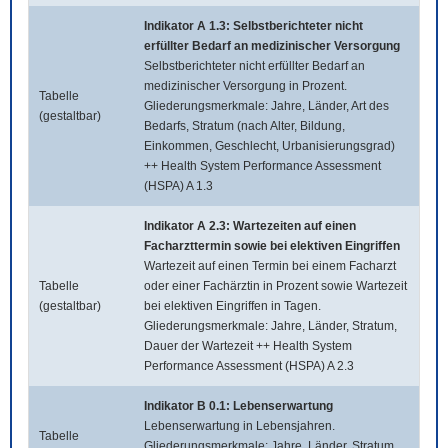
Indikator A 1.3: Selbstberichteter nicht
erfüllter Bedarf an medizinischer Versorgung
Selbstberichteter nicht erfüllter Bedarf an
medizinischer Versorgung in Prozent.
Tabelle
Gliederungsmerkmale: Jahre, Länder, Art des
(gestaltbar)
Bedarfs, Stratum (nach Alter, Bildung,
Einkommen, Geschlecht, Urbanisierungsgrad)
++ Health System Performance Assessment
(HSPA) A 1.3
Indikator A 2.3: Wartezeiten auf einen
Facharzttermin sowie bei elektiven Eingriffen
Wartezeit auf einen Termin bei einem Facharzt
Tabelle
oder einer Fachärztin in Prozent sowie Wartezeit
(gestaltbar)
bei elektiven Eingriffen in Tagen.
Gliederungsmerkmale: Jahre, Länder, Stratum,
Dauer der Wartezeit ++ Health System
Performance Assessment (HSPA) A 2.3
Indikator B 0.1: Lebenserwartung
Lebenserwartung in Lebensjahren.
Tabelle
Gliederungsmerkmale: Jahre, Länder, Stratum