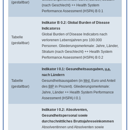
(gestaltbar)
(nach Geschlecht) ++ Health System
Performance Assessment (HSPA) B 0.1
Indikator B 0.2:
Global Burden of Disease
Indicatorss
Global Burden of Disease Indicators
nach
Tabelle
verlorenen Lebensjahren pro 100.000
(gestaltbar)
Personen. Gliederungsmerkmale: Jahre, Länder,
Stratum (nach Geschlecht) ++ Health System
Performance Assessment (HSPA) B 0.2
Indikator I 0.1: Gesundheitsausgaben,
u.a.
nach Ländern
Tabelle
Gesundheitsausgaben (in
Mrd.
Euro und Anteil
(gestaltbar)
des
BIP
in Prozent). Gliederungsmerkmale:
Jahre, Länder ++ Health System Performance
Assessment (HSPA) I 0.1
Indikator I 0.2: Absolventen,
Gesundheitspersonal sowie
durchschnittliches Bruttojahreseinkommen
Absolventinnen und Absolventen sowie