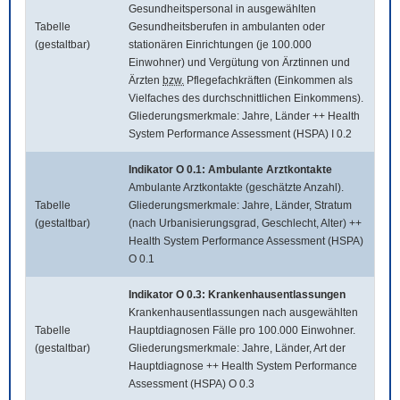
Gesundheitspersonal in ausgewählten
Tabelle
Gesundheitsberufen in ambulanten oder
(gestaltbar)
stationären Einrichtungen (je 100.000
Einwohner) und Vergütung von Ärztinnen und
Ärzten
bzw.
Pflegefachkräften (Einkommen als
Vielfaches des durchschnittlichen Einkommens).
Gliederungsmerkmale: Jahre, Länder ++ Health
System Performance Assessment (HSPA) I 0.2
Indikator O 0.1: Ambulante Arztkontakte
Ambulante Arztkontakte (geschätzte Anzahl).
Tabelle
Gliederungsmerkmale: Jahre, Länder, Stratum
(gestaltbar)
(nach Urbanisierungsgrad, Geschlecht, Alter) ++
Health System Performance Assessment (HSPA)
O 0.1
Indikator O 0.3: Krankenhausentlassungen
Krankenhausentlassungen nach ausgewählten
Tabelle
Hauptdiagnosen Fälle pro 100.000 Einwohner.
(gestaltbar)
Gliederungsmerkmale: Jahre, Länder, Art der
Hauptdiagnose ++ Health System Performance
Assessment (HSPA) O 0.3