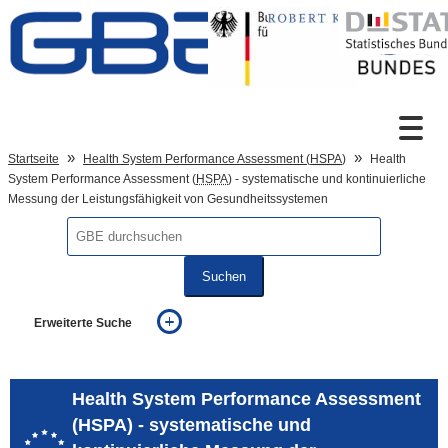
Zum Inhalt
Suche
Startseite
Health System Performance Assessment (
HSPA
)
Health
System Performance Assessment (
HSPA
) - systematische und kontinuierliche
Messung der Leistungsfähigkeit von Gesundheitssystemen
Sprachumschaltung
Suchen
Fußzeile
Erweiterte Suche
... alle Worte
... eines der Worte
... genau diesen Ausdruck
Health System Performance Assessment
auch in allen Texten suchen (Volltextsuche)
(HSPA) - systematische und
auch Synonyme einbeziehen
auch ähnlich geschriebenes einbeziehen