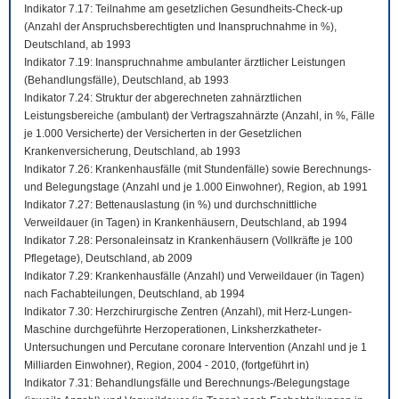
Indikator 7.17: Teilnahme am gesetzlichen Gesundheits-Check-up
(Anzahl der Anspruchsberechtigten und Inanspruchnahme in %),
Deutschland, ab 1993
Indikator 7.19: Inanspruchnahme ambulanter ärztlicher Leistungen
(Behandlungsfälle), Deutschland, ab 1993
Indikator 7.24: Struktur der abgerechneten zahnärztlichen
Leistungsbereiche (ambulant) der Vertragszahnärzte (Anzahl, in %, Fälle
je 1.000 Versicherte) der Versicherten in der Gesetzlichen
Krankenversicherung, Deutschland, ab 1993
Indikator 7.26: Krankenhausfälle (mit Stundenfälle) sowie Berechnungs-
und Belegungstage (Anzahl und je 1.000 Einwohner), Region, ab 1991
Indikator 7.27: Bettenauslastung (in %) und durchschnittliche
Verweildauer (in Tagen) in Krankenhäusern, Deutschland, ab 1994
Indikator 7.28: Personaleinsatz in Krankenhäusern (Vollkräfte je 100
Pflegetage), Deutschland, ab 2009
Indikator 7.29: Krankenhausfälle (Anzahl) und Verweildauer (in Tagen)
nach Fachabteilungen, Deutschland, ab 1994
Indikator 7.30: Herzchirurgische Zentren (Anzahl), mit Herz-Lungen-
Maschine durchgeführte Herzoperationen, Linksherzkatheter-
Untersuchungen und Percutane coronare Intervention (Anzahl und je 1
Milliarden Einwohner), Region, 2004 - 2010, (fortgeführt in)
Indikator 7.31: Behandlungsfälle und Berechnungs-/Belegungstage