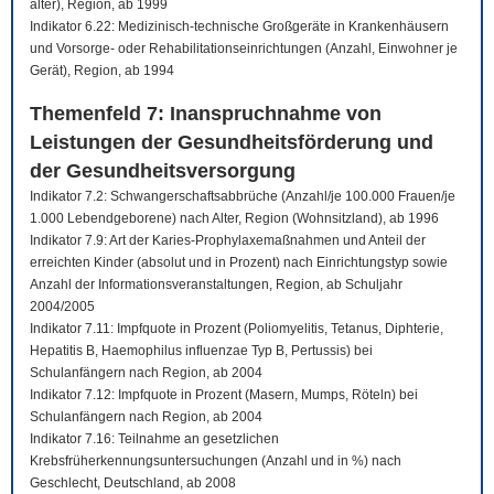
älter), Region, ab 1999
Indikator 6.22: Medizinisch-technische Großgeräte in Krankenhäusern
und Vorsorge- oder Rehabilitationseinrichtungen (Anzahl, Einwohner je
Gerät), Region, ab 1994
Themenfeld 7: Inanspruchnahme von
Leistungen der Gesundheitsförderung und
der Gesundheitsversorgung
Indikator 7.2: Schwangerschaftsabbrüche (Anzahl/je 100.000 Frauen/je
1.000 Lebendgeborene) nach Alter, Region (Wohnsitzland), ab 1996
Indikator 7.9: Art der Karies-Prophylaxemaßnahmen und Anteil der
erreichten Kinder (absolut und in Prozent) nach Einrichtungstyp sowie
Anzahl der Informationsveranstaltungen, Region, ab Schuljahr
2004/2005
Indikator 7.11: Impfquote in Prozent (Poliomyelitis, Tetanus, Diphterie,
Hepatitis B, Haemophilus influenzae Typ B, Pertussis) bei
Schulanfängern nach Region, ab 2004
Indikator 7.12: Impfquote in Prozent (Masern, Mumps, Röteln) bei
Schulanfängern nach Region, ab 2004
Indikator 7.16: Teilnahme an gesetzlichen
Krebsfrüherkennungsuntersuchungen (Anzahl und in %) nach
Geschlecht, Deutschland, ab 2008