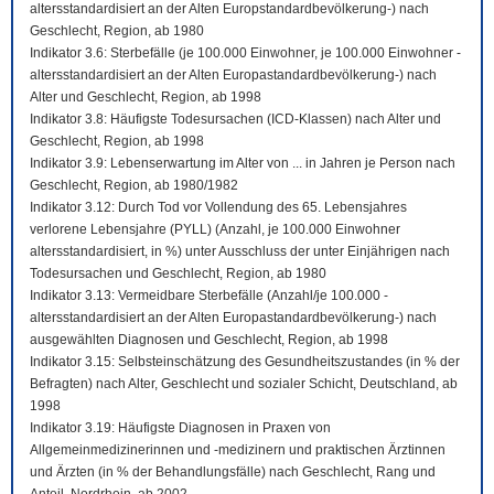
altersstandardisiert an der Alten Europstandardbevölkerung-) nach
Geschlecht, Region, ab 1980
Indikator 3.6: Sterbefälle (je 100.000 Einwohner, je 100.000 Einwohner -
altersstandardisiert an der Alten Europastandardbevölkerung-) nach
Alter und Geschlecht, Region, ab 1998
Indikator 3.8: Häufigste Todesursachen (ICD-Klassen) nach Alter und
Geschlecht, Region, ab 1998
Indikator 3.9: Lebenserwartung im Alter von ... in Jahren je Person nach
Geschlecht, Region, ab 1980/1982
Indikator 3.12: Durch Tod vor Vollendung des 65. Lebensjahres
verlorene Lebensjahre (PYLL) (Anzahl, je 100.000 Einwohner
altersstandardisiert, in %) unter Ausschluss der unter Einjährigen nach
Todesursachen und Geschlecht, Region, ab 1980
Indikator 3.13: Vermeidbare Sterbefälle (Anzahl/je 100.000 -
altersstandardisiert an der Alten Europastandardbevölkerung-) nach
ausgewählten Diagnosen und Geschlecht, Region, ab 1998
Indikator 3.15: Selbsteinschätzung des Gesundheitszustandes (in % der
Befragten) nach Alter, Geschlecht und sozialer Schicht, Deutschland, ab
1998
Indikator 3.19: Häufigste Diagnosen in Praxen von
Allgemeinmedizinerinnen und -medizinern und praktischen Ärztinnen
und Ärzten (in % der Behandlungsfälle) nach Geschlecht, Rang und