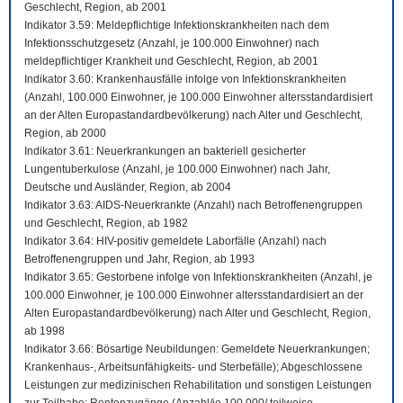
Geschlecht, Region, ab 2001
Indikator 3.59: Meldepflichtige Infektionskrankheiten nach dem
Infektionsschutzgesetz (Anzahl, je 100.000 Einwohner) nach
meldepflichtiger Krankheit und Geschlecht, Region, ab 2001
Indikator 3.60: Krankenhausfälle infolge von Infektionskrankheiten
(Anzahl, 100.000 Einwohner, je 100.000 Einwohner altersstandardisiert
an der Alten Europastandardbevölkerung) nach Alter und Geschlecht,
Region, ab 2000
Indikator 3.61: Neuerkrankungen an bakteriell gesicherter
Lungentuberkulose (Anzahl, je 100.000 Einwohner) nach Jahr,
Deutsche und Ausländer, Region, ab 2004
Indikator 3.63: AIDS-Neuerkrankte (Anzahl) nach Betroffenengruppen
und Geschlecht, Region, ab 1982
Indikator 3.64: HIV-positiv gemeldete Laborfälle (Anzahl) nach
Betroffenengruppen und Jahr, Region, ab 1993
Indikator 3.65: Gestorbene infolge von Infektionskrankheiten (Anzahl, je
100.000 Einwohner, je 100.000 Einwohner altersstandardisiert an der
Alten Europastandardbevölkerung) nach Alter und Geschlecht, Region,
ab 1998
Indikator 3.66: Bösartige Neubildungen: Gemeldete Neuerkrankungen;
Krankenhaus-, Arbeitsunfähigkeits- und Sterbefälle); Abgeschlossene
Leistungen zur medizinischen Rehabilitation und sonstigen Leistungen