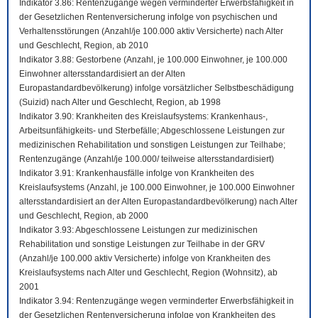
Indikator 3.86: Rentenzugänge wegen verminderter Erwerbsfähigkeit in
der Gesetzlichen Rentenversicherung infolge von psychischen und
Verhaltensstörungen (Anzahl/je 100.000 aktiv Versicherte) nach Alter
und Geschlecht, Region, ab 2010
Indikator 3.88: Gestorbene (Anzahl, je 100.000 Einwohner, je 100.000
Einwohner altersstandardisiert an der Alten
Europastandardbevölkerung) infolge vorsätzlicher Selbstbeschädigung
(Suizid) nach Alter und Geschlecht, Region, ab 1998
Indikator 3.90: Krankheiten des Kreislaufsystems: Krankenhaus-,
Arbeitsunfähigkeits- und Sterbefälle; Abgeschlossene Leistungen zur
medizinischen Rehabilitation und sonstigen Leistungen zur Teilhabe;
Rentenzugänge (Anzahl/je 100.000/ teilweise altersstandardisiert)
Indikator 3.91: Krankenhausfälle infolge von Krankheiten des
Kreislaufsystems (Anzahl, je 100.000 Einwohner, je 100.000 Einwohner
altersstandardisiert an der Alten Europastandardbevölkerung) nach Alter
und Geschlecht, Region, ab 2000
Indikator 3.93: Abgeschlossene Leistungen zur medizinischen
Rehabilitation und sonstige Leistungen zur Teilhabe in der GRV
(Anzahl/je 100.000 aktiv Versicherte) infolge von Krankheiten des
Kreislaufsystems nach Alter und Geschlecht, Region (Wohnsitz), ab
2001
Indikator 3.94: Rentenzugänge wegen verminderter Erwerbsfähigkeit in
der Gesetzlichen Rentenversicherung infolge von Krankheiten des