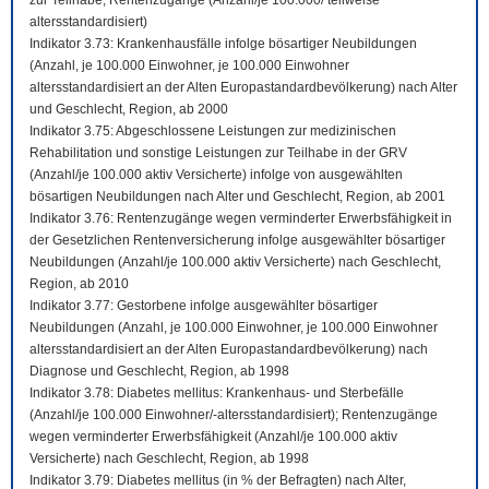
zur Teilhabe; Rentenzugänge (Anzahl/je 100.000/ teilweise
altersstandardisiert)
Indikator 3.73: Krankenhausfälle infolge bösartiger Neubildungen
(Anzahl, je 100.000 Einwohner, je 100.000 Einwohner
altersstandardisiert an der Alten Europastandardbevölkerung) nach Alter
und Geschlecht, Region, ab 2000
Indikator 3.75: Abgeschlossene Leistungen zur medizinischen
Rehabilitation und sonstige Leistungen zur Teilhabe in der GRV
(Anzahl/je 100.000 aktiv Versicherte) infolge von ausgewählten
bösartigen Neubildungen nach Alter und Geschlecht, Region, ab 2001
Indikator 3.76: Rentenzugänge wegen verminderter Erwerbsfähigkeit in
der Gesetzlichen Rentenversicherung infolge ausgewählter bösartiger
Neubildungen (Anzahl/je 100.000 aktiv Versicherte) nach Geschlecht,
Region, ab 2010
Indikator 3.77: Gestorbene infolge ausgewählter bösartiger
Neubildungen (Anzahl, je 100.000 Einwohner, je 100.000 Einwohner
altersstandardisiert an der Alten Europastandardbevölkerung) nach
Diagnose und Geschlecht, Region, ab 1998
Indikator 3.78: Diabetes mellitus: Krankenhaus- und Sterbefälle
(Anzahl/je 100.000 Einwohner/-altersstandardisiert); Rentenzugänge
wegen verminderter Erwerbsfähigkeit (Anzahl/je 100.000 aktiv
Versicherte) nach Geschlecht, Region, ab 1998
Indikator 3.79: Diabetes mellitus (in % der Befragten) nach Alter,