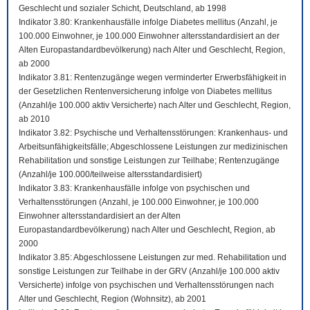
Geschlecht und sozialer Schicht, Deutschland, ab 1998
Indikator 3.80: Krankenhausfälle infolge Diabetes mellitus (Anzahl, je
100.000 Einwohner, je 100.000 Einwohner altersstandardisiert an der
Alten Europastandardbevölkerung) nach Alter und Geschlecht, Region,
ab 2000
Indikator 3.81: Rentenzugänge wegen verminderter Erwerbsfähigkeit in
der Gesetzlichen Rentenversicherung infolge von Diabetes mellitus
(Anzahl/je 100.000 aktiv Versicherte) nach Alter und Geschlecht, Region,
ab 2010
Indikator 3.82: Psychische und Verhaltensstörungen: Krankenhaus- und
Arbeitsunfähigkeitsfälle; Abgeschlossene Leistungen zur medizinischen
Rehabilitation und sonstige Leistungen zur Teilhabe; Rentenzugänge
(Anzahl/je 100.000/teilweise altersstandardisiert)
Indikator 3.83: Krankenhausfälle infolge von psychischen und
Verhaltensstörungen (Anzahl, je 100.000 Einwohner, je 100.000
Einwohner altersstandardisiert an der Alten
Europastandardbevölkerung) nach Alter und Geschlecht, Region, ab
2000
Indikator 3.85: Abgeschlossene Leistungen zur med. Rehabilitation und
sonstige Leistungen zur Teilhabe in der GRV (Anzahl/je 100.000 aktiv
Versicherte) infolge von psychischen und Verhaltensstörungen nach
Alter und Geschlecht, Region (Wohnsitz), ab 2001