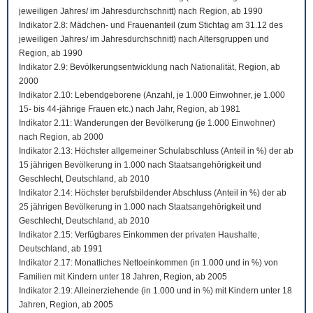
jeweiligen Jahres/ im Jahresdurchschnitt) nach Region, ab 1990
Indikator 2.8: Mädchen- und Frauenanteil (zum Stichtag am 31.12 des
jeweiligen Jahres/ im Jahresdurchschnitt) nach Altersgruppen und
Region, ab 1990
Indikator 2.9: Bevölkerungsentwicklung nach Nationalität, Region, ab
2000
Indikator 2.10: Lebendgeborene (Anzahl, je 1.000 Einwohner, je 1.000
15- bis 44-jährige Frauen etc.) nach Jahr, Region, ab 1981
Indikator 2.11: Wanderungen der Bevölkerung (je 1.000 Einwohner)
nach Region, ab 2000
Indikator 2.13: Höchster allgemeiner Schulabschluss (Anteil in %) der ab
15 jährigen Bevölkerung in 1.000 nach Staatsangehörigkeit und
Geschlecht, Deutschland, ab 2010
Indikator 2.14: Höchster berufsbildender Abschluss (Anteil in %) der ab
25 jährigen Bevölkerung in 1.000 nach Staatsangehörigkeit und
Geschlecht, Deutschland, ab 2010
Indikator 2.15: Verfügbares Einkommen der privaten Haushalte,
Deutschland, ab 1991
Indikator 2.17: Monatliches Nettoeinkommen (in 1.000 und in %) von
Familien mit Kindern unter 18 Jahren, Region, ab 2005
Indikator 2.19: Alleinerziehende (in 1.000 und in %) mit Kindern unter 18
Jahren, Region, ab 2005