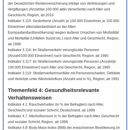
der Gesetzlichen Rentenversicherung infolge von Verletzungen und
Vergiftungen (Anzahl/je 100.000 aktiv Versicherte) nach Alter und
Geschlecht, Region, ab 2010
Indikator 3.115: Gestorbene (Anzahl, je 100.000 Einwohner, je 100.000
Einwohner altersstandardisiert an der Alten
Europastandardbevölkerung) wegen äußerer Ursachen von Morbidität
und Mortalität (Unfällen Suizid etc.) nach Alter und Geschlecht, Region,
ab 1998
Indikator 3.116: Im Straßenverkehr verunglückte Personen
(Anzahl/100.000 Einwohner) nach Geschlecht, Region, ab 1985
Indikator 3.117: Im Straßenverkehr verunglückte Personen (Anzahl/je
100.000 Einwohner) nach Alter und Geschlecht, Region, ab 1985
Indikator 3.119: Straßenverkehrsunfälle mit Personenschaden, Getötete
und Verletzte unter Alkoholeinfluss (Anzahl und in %), Region, ab 1991
Themenfeld 4: Gesundheitsrelevante
Verhaltensweisen
Indikator 4.1: Rauchverhalten (in % der Befragten) nach Alter,
Geschlecht und sozialer Schicht, Deutschland, ab 1998
Indikator 4.7: Alkoholkonsum in % der Befragten nach Alter, Geschlecht
und sozialer Schicht, Region, ab 1998
Indikator 4.8: Body-Mass-Index (BMI) der erwachsenen Bevölkerung (in