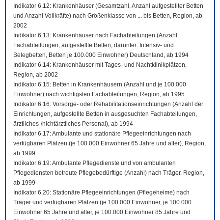
Indikator 6.12: Krankenhäuser (Gesamtzahl, Anzahl aufgestellter Betten
und Anzahl Vollkräfte) nach Größenklasse von ... bis Betten, Region, ab
2002
Indikator 6.13: Krankenhäuser nach Fachabteilungen (Anzahl
Fachabteilungen, aufgestellte Betten, darunter: Intensiv- und
Belegbetten, Betten je 100.000 Einwohner) Deutschland, ab 1994
Indikator 6.14: Krankenhäuser mit Tages- und Nachtklinikplätzen,
Region, ab 2002
Indikator 6.15: Betten in Krankenhäusern (Anzahl und je 100.000
Einwohner) nach wichtigsten Fachabteilungen, Region, ab 1995
Indikator 6.16: Vorsorge- oder Rehabilitationseinrichtungen (Anzahl der
Einrichtungen, aufgestellte Betten in ausgesuchten Fachabteilungen,
ärztliches-/nichtärztliches Personal), ab 1994
Indikator 6.17: Ambulante und stationäre Pflegeeinrichtungen nach
verfügbaren Plätzen (je 100.000 Einwohner 65 Jahre und älter), Region,
ab 1999
Indikator 6.19: Ambulante Pflegedienste und von ambulanten
Pflegediensten betreute Pflegebedürftige (Anzahl) nach Träger, Region,
ab 1999
Indikator 6.20: Stationäre Pflegeeinrichtungen (Pflegeheime) nach
Träger und verfügbaren Plätzen (je 100.000 Einwohner, je 100.000
Einwohner 65 Jahre und älter, je 100.000 Einwohner 85 Jahre und