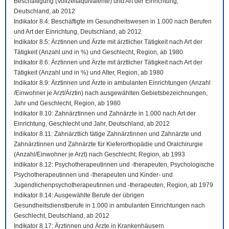
Beschäftigung (Vollzeitäquivalente) und Art der Einrichtung,
Deutschland, ab 2012
Indikator 8.4: Beschäftigte im Gesundheitswesen in 1.000 nach Berufen
und Art der Einrichtung, Deutschland, ab 2012
Indikator 8.5: Ärztinnen und Ärzte mit ärztlicher Tätigkeit nach Art der
Tätigkeit (Anzahl und in %) und Geschlecht, Region, ab 1980
Indikator 8.6: Ärztinnen und Ärzte mit ärztlicher Tätigkeit nach Art der
Tätigkeit (Anzahl und in %) und Alter, Region, ab 1980
Indikator 8.9: Ärztinnen und Ärzte in ambulanten Einrichtungen (Anzahl
/Einwohner je Arzt/Ärztin) nach ausgewählten Gebietsbezeichnungen,
Jahr und Geschlecht, Region, ab 1980
Indikator 8.10: Zahnärztinnen und Zahnärzte in 1.000 nach Art der
Einrichtung, Geschlecht und Jahr, Deutschland, ab 2012
Indikator 8.11: Zahnärztlich tätige Zahnärztinnen und Zahnärzte und
Zahnärztinnen und Zahnärzte für Kieferorthopädie und Oralchirurgie
(Anzahl/Einwohner je Arzt) nach Geschlecht, Region, ab 1993
Indikator 8.12: Psychotherapeutinnen und -therapeuten, Psychologische
Psychotherapeutinnen und -therapeuten und Kinder- und
Jugendlichenpsychotherapeutinnen und -therapeuten, Region, ab 1979
Indikator 8.14: Ausgewählte Berufe der übrigen
Gesundheitsdienstberufe in 1.000 in ambulanten Einrichtungen nach
Geschlecht, Deutschland, ab 2012
Indikator 8.17: Ärztinnen und Ärzte in Krankenhäusern