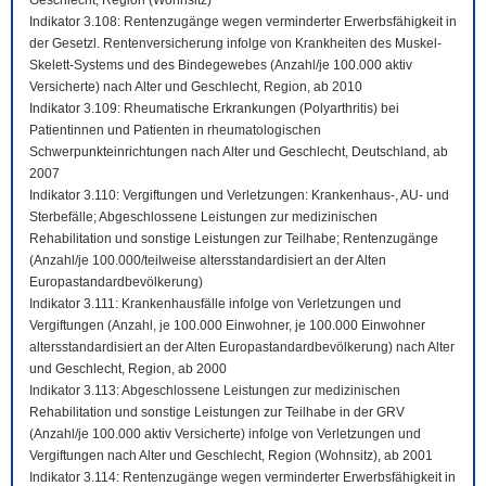
Geschlecht, Region (Wohnsitz)
Indikator 3.108: Rentenzugänge wegen verminderter Erwerbsfähigkeit in
der Gesetzl. Rentenversicherung infolge von Krankheiten des Muskel-
Skelett-Systems und des Bindegewebes (Anzahl/je 100.000 aktiv
Versicherte) nach Alter und Geschlecht, Region, ab 2010
Indikator 3.109: Rheumatische Erkrankungen (Polyarthritis) bei
Patientinnen und Patienten in rheumatologischen
Schwerpunkteinrichtungen nach Alter und Geschlecht, Deutschland, ab
2007
Indikator 3.110: Vergiftungen und Verletzungen: Krankenhaus-, AU- und
Sterbefälle; Abgeschlossene Leistungen zur medizinischen
Rehabilitation und sonstige Leistungen zur Teilhabe; Rentenzugänge
(Anzahl/je 100.000/teilweise altersstandardisiert an der Alten
Europastandardbevölkerung)
Indikator 3.111: Krankenhausfälle infolge von Verletzungen und
Vergiftungen (Anzahl, je 100.000 Einwohner, je 100.000 Einwohner
altersstandardisiert an der Alten Europastandardbevölkerung) nach Alter
und Geschlecht, Region, ab 2000
Indikator 3.113: Abgeschlossene Leistungen zur medizinischen
Rehabilitation und sonstige Leistungen zur Teilhabe in der GRV
(Anzahl/je 100.000 aktiv Versicherte) infolge von Verletzungen und
Vergiftungen nach Alter und Geschlecht, Region (Wohnsitz), ab 2001
Indikator 3.114: Rentenzugänge wegen verminderter Erwerbsfähigkeit in