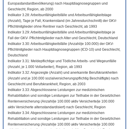
Europastandardbevölkerung) nach Hauptdiagnosegruppen und
Geschlecht, Region, ab 2000
Indikator 3.28: Arbeitsunfähigkeitsfälle und Arbeitsunfähigkeitstage
(Anzahl), Tage je Fall, Krankenstand (im Jahresdurchschnitt) der GKV-
Pflichtmitglieder ohne Rentner nach Geschlecht, ab 1993
Indikator 3.29: Arbeitsunfähigkeitsfälle und Arbeitsunfähigkeitstage je
Fall der GKV- Pflichtmitglieder nach Alter und Geschlecht, Deutschland
Indikator 3.30: Arbeitsunfähigkeitsfälle (Anzahl/je 100.000) der GKV-
Pflichtmitglieder nach Hauptdiagnosegruppen (ICD-10) und Geschlecht,
Deutschland
Indikator 3.31: Meldepflichtige und Tödliche Arbeits- und Wegeunfälle
(Anzahl, je 1.000 Vollarbeiter), Region, ab 1993
Indikator 3.32: Angezeigte (Anzahl) und anerkannte Berufskrankheiten
(Anzahl und je 100.000 sozialversicherungspflichtig Beschäftigte) nach
Geschlecht und Berufskrankheit, Region, ab 2003
Indikator 3.33: Abgeschlossene Leistungen zur medizinischen
Rehabilitation und sonstige Leistungen zur Teilhabe in der Gesetzlichen
Rentenversicherung (Anzahl/je 100.000 aktiv Versicherte/je 100.000
aktiv Versicherte altersstandardisiert) nach Geschlecht, Region
Indikator 3.34: Abgeschlossene Leistungen zur medizinischen
Rehabilitation und sonstige Leistungen zur Teilhabe in der Gesetzlichen
Rentenversicherung (Anzahl/je 100.000 aktiv Versicherte/je 100.000