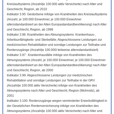
Kreislaufsystems (Anzahl/je 100.000 aktiv Versicherte) nach Alter und
Geschlecht, Region, ab 2010
Indikator 3.95: Gestorbene infolge von Krankheiten des Kreislaufsystems
(Anzahl, je 100.000 Einwohner, je 100.000 Einwohner
altersstandardisiert an der Alten Europastandardbevölkerung) nach Alter
und Geschlecht, Region, ab 1998
Indikator 3.96: Krankheiten des Atmungssystems: Krankenhaus-,
Arbeitsunfähigkeits- und Sterbefälle; Abgeschlossene Leistungen zur
medizinischen Rehabilitation und sonstige Leistungen zur Teilhabe und
Rentenzugänge (Anzahl/je 100.000/ teilweise altersstandardisiert)
Indikator 3.97 : Krankenhausfälle infolge von Krankheiten des
Atmungssystems (Anzahl, je 100.000 Einwohner, je 100.000 Einwohner
altersstandardisiert an der Alten Europastandardbevölkerung) nach Alter
und Geschlecht, Region, ab 2000
Indikator 3.99: Abgeschlossene Leistungen zur medizinischen
Rehabilitation und sonstige Leistungen zur Teilhabe in der GRV
(Anzahl/je 100.000 aktiv Versicherte) infolge von Krankheiten des
Atmungssystems nach Alter und Geschlecht, Region (Wohnsitz), ab
2001
Indikator 3.100: Rentenzugänge wegen verminderter Erwerbsfähigkeit in
der Gesetzlichen Rentenversicherung infolge von Krankheiten des
Atmungssystems (Anzahl/je 100.000 aktiv Versicherte) nach Alter und