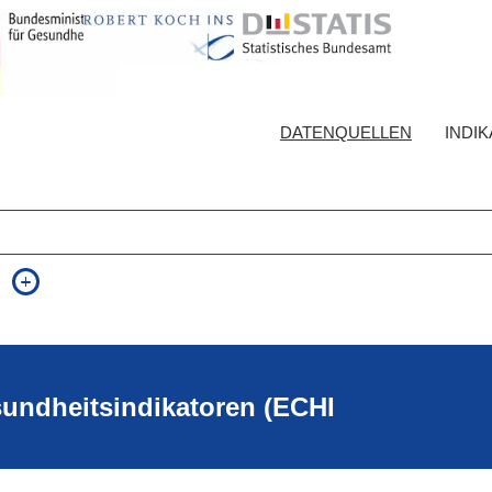
DATENQUELLEN
INDI
auch in allen Texten suchen (Volltextsuche)
e
auch Synonyme einbeziehen
 Ausdruck
auch ähnlich geschriebenes einbeziehen
sundheitsindikatoren (ECHI