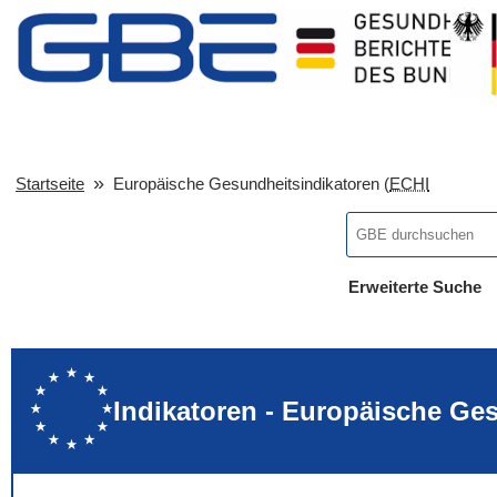
Startseite
Europäische Gesundheitsindikatoren (
ECHI
Erweiterte Suche
... alle Worte
... eines der Wort
... genau diesen
Indikatoren - Europäische Ge