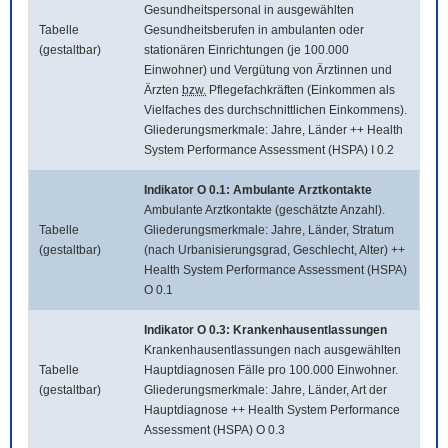
Gesundheitspersonal in ausgewählten
Tabelle
Gesundheitsberufen in ambulanten oder
(gestaltbar)
stationären Einrichtungen (je 100.000
Einwohner) und Vergütung von Ärztinnen und
Ärzten
bzw.
Pflegefachkräften (Einkommen als
Vielfaches des durchschnittlichen Einkommens).
Gliederungsmerkmale: Jahre, Länder ++ Health
System Performance Assessment (HSPA) I 0.2
Indikator O 0.1: Ambulante Arztkontakte
Ambulante Arztkontakte (geschätzte Anzahl).
Tabelle
Gliederungsmerkmale: Jahre, Länder, Stratum
(gestaltbar)
(nach Urbanisierungsgrad, Geschlecht, Alter) ++
Health System Performance Assessment (HSPA)
O 0.1
Indikator O 0.3: Krankenhausentlassungen
Krankenhausentlassungen nach ausgewählten
Tabelle
Hauptdiagnosen Fälle pro 100.000 Einwohner.
(gestaltbar)
Gliederungsmerkmale: Jahre, Länder, Art der
Hauptdiagnose ++ Health System Performance
Assessment (HSPA) O 0.3