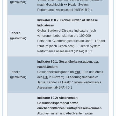
(gestaltbar)
(nach Geschlecht) ++ Health System
Performance Assessment (HSPA) B 0.1
Indikator B 0.2:
Global Burden of Disease
Indicatorss
Global Burden of Disease Indicators
nach
Tabelle
verlorenen Lebensjahren pro 100.000
(gestaltbar)
Personen. Gliederungsmerkmale: Jahre, Länder,
Stratum (nach Geschlecht) ++ Health System
Performance Assessment (HSPA) B 0.2
Indikator I 0.1: Gesundheitsausgaben,
u.a.
nach Ländern
Tabelle
Gesundheitsausgaben (in
Mrd.
Euro und Anteil
(gestaltbar)
des
BIP
in Prozent). Gliederungsmerkmale:
Jahre, Länder ++ Health System Performance
Assessment (HSPA) I 0.1
Indikator I 0.2: Absolventen,
Gesundheitspersonal sowie
durchschnittliches Bruttojahreseinkommen
Absolventinnen und Absolventen sowie