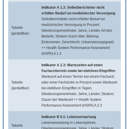
Indikator A 1.3: Selbstberichteter nicht
erfüllter Bedarf an medizinischer Versorgung
Selbstberichteter nicht erfüllter Bedarf an
medizinischer Versorgung in Prozent.
Tabelle
Gliederungsmerkmale: Jahre, Länder, Art des
(gestaltbar)
Bedarfs, Stratum (nach Alter, Bildung,
Einkommen, Geschlecht, Urbanisierungsgrad)
++ Health System Performance Assessment
(HSPA) A 1.3
Indikator A 2.3: Wartezeiten auf einen
Facharzttermin sowie bei elektiven Eingriffen
Wartezeit auf einen Termin bei einem Facharzt
Tabelle
oder einer Fachärztin in Prozent sowie Wartezeit
(gestaltbar)
bei elektiven Eingriffen in Tagen.
Gliederungsmerkmale: Jahre, Länder, Stratum,
Dauer der Wartezeit ++ Health System
Performance Assessment (HSPA) A 2.3
Indikator B 0.1: Lebenserwartung
Lebenserwartung in Lebensjahren.
Tabelle
Gliederungsmerkmale: Jahre, Länder, Stratum