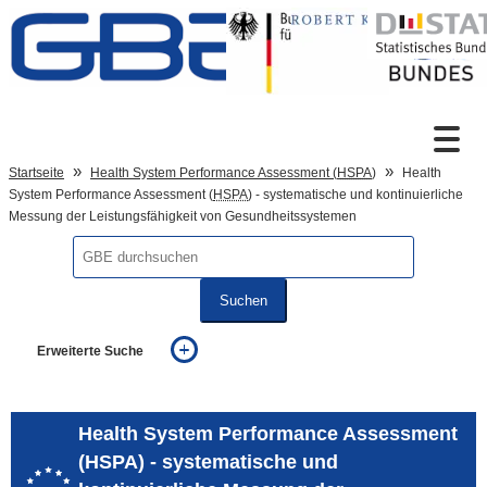
Zum Inhalt
Suche
Startseite
Health System Performance Assessment (
HSPA
)
Health
System Performance Assessment (
HSPA
) - systematische und kontinuierliche
Messung der Leistungsfähigkeit von Gesundheitssystemen
Sprachumschaltung
Suchen
Fußzeile
Erweiterte Suche
... alle Worte
... eines der Worte
... genau diesen Ausdruck
Health System Performance Assessment
auch in allen Texten suchen (Volltextsuche)
(HSPA) - systematische und
auch Synonyme einbeziehen
auch ähnlich geschriebenes einbeziehen