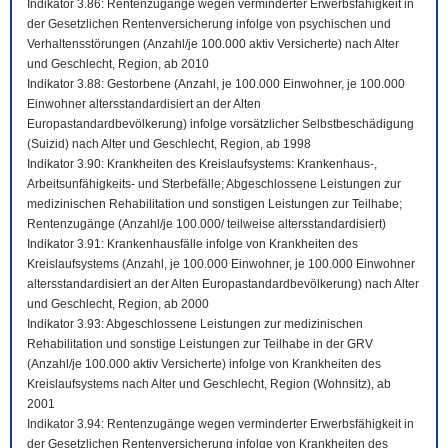
Indikator 3.86: Rentenzugänge wegen verminderter Erwerbsfähigkeit in
der Gesetzlichen Rentenversicherung infolge von psychischen und
Verhaltensstörungen (Anzahl/je 100.000 aktiv Versicherte) nach Alter
und Geschlecht, Region, ab 2010
Indikator 3.88: Gestorbene (Anzahl, je 100.000 Einwohner, je 100.000
Einwohner altersstandardisiert an der Alten
Europastandardbevölkerung) infolge vorsätzlicher Selbstbeschädigung
(Suizid) nach Alter und Geschlecht, Region, ab 1998
Indikator 3.90: Krankheiten des Kreislaufsystems: Krankenhaus-,
Arbeitsunfähigkeits- und Sterbefälle; Abgeschlossene Leistungen zur
medizinischen Rehabilitation und sonstigen Leistungen zur Teilhabe;
Rentenzugänge (Anzahl/je 100.000/ teilweise altersstandardisiert)
Indikator 3.91: Krankenhausfälle infolge von Krankheiten des
Kreislaufsystems (Anzahl, je 100.000 Einwohner, je 100.000 Einwohner
altersstandardisiert an der Alten Europastandardbevölkerung) nach Alter
und Geschlecht, Region, ab 2000
Indikator 3.93: Abgeschlossene Leistungen zur medizinischen
Rehabilitation und sonstige Leistungen zur Teilhabe in der GRV
(Anzahl/je 100.000 aktiv Versicherte) infolge von Krankheiten des
Kreislaufsystems nach Alter und Geschlecht, Region (Wohnsitz), ab
2001
Indikator 3.94: Rentenzugänge wegen verminderter Erwerbsfähigkeit in
der Gesetzlichen Rentenversicherung infolge von Krankheiten des