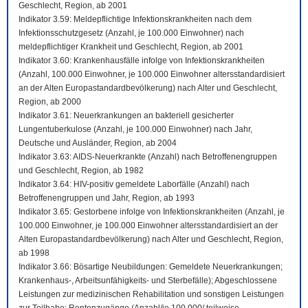
Geschlecht, Region, ab 2001
Indikator 3.59: Meldepflichtige Infektionskrankheiten nach dem
Infektionsschutzgesetz (Anzahl, je 100.000 Einwohner) nach
meldepflichtiger Krankheit und Geschlecht, Region, ab 2001
Indikator 3.60: Krankenhausfälle infolge von Infektionskrankheiten
(Anzahl, 100.000 Einwohner, je 100.000 Einwohner altersstandardisiert
an der Alten Europastandardbevölkerung) nach Alter und Geschlecht,
Region, ab 2000
Indikator 3.61: Neuerkrankungen an bakteriell gesicherter
Lungentuberkulose (Anzahl, je 100.000 Einwohner) nach Jahr,
Deutsche und Ausländer, Region, ab 2004
Indikator 3.63: AIDS-Neuerkrankte (Anzahl) nach Betroffenengruppen
und Geschlecht, Region, ab 1982
Indikator 3.64: HIV-positiv gemeldete Laborfälle (Anzahl) nach
Betroffenengruppen und Jahr, Region, ab 1993
Indikator 3.65: Gestorbene infolge von Infektionskrankheiten (Anzahl, je
100.000 Einwohner, je 100.000 Einwohner altersstandardisiert an der
Alten Europastandardbevölkerung) nach Alter und Geschlecht, Region,
ab 1998
Indikator 3.66: Bösartige Neubildungen: Gemeldete Neuerkrankungen;
Krankenhaus-, Arbeitsunfähigkeits- und Sterbefälle); Abgeschlossene
Leistungen zur medizinischen Rehabilitation und sonstigen Leistungen