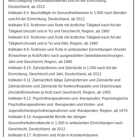
Beschäftigung (Vollzeitäquivalente) und Art der Einrichtung,
Deutschland, ab 2012
Indikator 8.4: Beschäftigte im Gesundheitswesen in 1.000 nach Berufen
und Art der Einrichtung, Deutschland, ab 2012
Indikator 8.5: Ärztinnen und Ärzte mit ärztlicher Tätigkeit nach Art der
Tätigkeit (Anzahl und in %) und Geschlecht, Region, ab 1980
Indikator 8.6: Ärztinnen und Ärzte mit ärztlicher Tätigkeit nach Art der
Tätigkeit (Anzahl und in %) und Alter, Region, ab 1980
Indikator 8.9: Ärztinnen und Ärzte in ambulanten Einrichtungen (Anzahl
/Einwohner je Arzt/Ärztin) nach ausgewählten Gebietsbezeichnungen,
Jahr und Geschlecht, Region, ab 1980
Indikator 8.10: Zahnärztinnen und Zahnärzte in 1.000 nach Art der
Einrichtung, Geschlecht und Jahr, Deutschland, ab 2012
Indikator 8.11: Zahnärztlich tätige Zahnärztinnen und Zahnärzte und
Zahnärztinnen und Zahnärzte für Kieferorthopädie und Oralchirurgie
(Anzahl/Einwohner je Arzt) nach Geschlecht, Region, ab 1993
Indikator 8.12: Psychotherapeutinnen und -therapeuten, Psychologische
Psychotherapeutinnen und -therapeuten und Kinder- und
Jugendlichenpsychotherapeutinnen und -therapeuten, Region, ab 1979
Indikator 8.14: Ausgewählte Berufe der übrigen
Gesundheitsdienstberufe in 1.000 in ambulanten Einrichtungen nach
Geschlecht, Deutschland, ab 2012
Indikator 8.17: Ärztinnen und Ärzte in Krankenhäusern