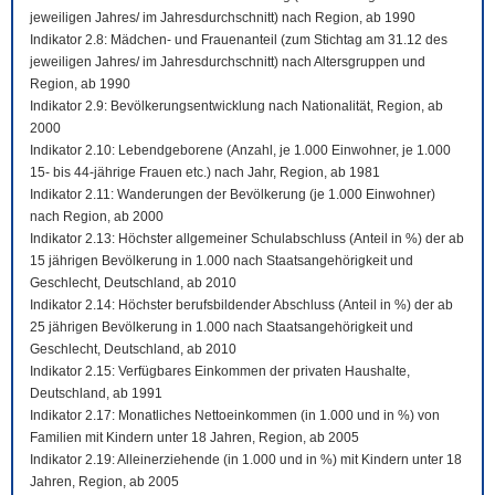
jeweiligen Jahres/ im Jahresdurchschnitt) nach Region, ab 1990
Indikator 2.8: Mädchen- und Frauenanteil (zum Stichtag am 31.12 des
jeweiligen Jahres/ im Jahresdurchschnitt) nach Altersgruppen und
Region, ab 1990
Indikator 2.9: Bevölkerungsentwicklung nach Nationalität, Region, ab
2000
Indikator 2.10: Lebendgeborene (Anzahl, je 1.000 Einwohner, je 1.000
15- bis 44-jährige Frauen etc.) nach Jahr, Region, ab 1981
Indikator 2.11: Wanderungen der Bevölkerung (je 1.000 Einwohner)
nach Region, ab 2000
Indikator 2.13: Höchster allgemeiner Schulabschluss (Anteil in %) der ab
15 jährigen Bevölkerung in 1.000 nach Staatsangehörigkeit und
Geschlecht, Deutschland, ab 2010
Indikator 2.14: Höchster berufsbildender Abschluss (Anteil in %) der ab
25 jährigen Bevölkerung in 1.000 nach Staatsangehörigkeit und
Geschlecht, Deutschland, ab 2010
Indikator 2.15: Verfügbares Einkommen der privaten Haushalte,
Deutschland, ab 1991
Indikator 2.17: Monatliches Nettoeinkommen (in 1.000 und in %) von
Familien mit Kindern unter 18 Jahren, Region, ab 2005
Indikator 2.19: Alleinerziehende (in 1.000 und in %) mit Kindern unter 18
Jahren, Region, ab 2005