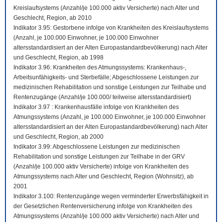
Kreislaufsystems (Anzahl/je 100.000 aktiv Versicherte) nach Alter und
Geschlecht, Region, ab 2010
Indikator 3.95: Gestorbene infolge von Krankheiten des Kreislaufsystems
(Anzahl, je 100.000 Einwohner, je 100.000 Einwohner
altersstandardisiert an der Alten Europastandardbevölkerung) nach Alter
und Geschlecht, Region, ab 1998
Indikator 3.96: Krankheiten des Atmungssystems: Krankenhaus-,
Arbeitsunfähigkeits- und Sterbefälle; Abgeschlossene Leistungen zur
medizinischen Rehabilitation und sonstige Leistungen zur Teilhabe und
Rentenzugänge (Anzahl/je 100.000/ teilweise altersstandardisiert)
Indikator 3.97 : Krankenhausfälle infolge von Krankheiten des
Atmungssystems (Anzahl, je 100.000 Einwohner, je 100.000 Einwohner
altersstandardisiert an der Alten Europastandardbevölkerung) nach Alter
und Geschlecht, Region, ab 2000
Indikator 3.99: Abgeschlossene Leistungen zur medizinischen
Rehabilitation und sonstige Leistungen zur Teilhabe in der GRV
(Anzahl/je 100.000 aktiv Versicherte) infolge von Krankheiten des
Atmungssystems nach Alter und Geschlecht, Region (Wohnsitz), ab
2001
Indikator 3.100: Rentenzugänge wegen verminderter Erwerbsfähigkeit in
der Gesetzlichen Rentenversicherung infolge von Krankheiten des
Atmungssystems (Anzahl/je 100.000 aktiv Versicherte) nach Alter und