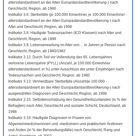
altersstandardisiert an der Alten Europstandardbevölkerung-) nach
Geschlecht, Region, ab 1980
Indikator 3.6: Sterbefälle (je 100.000 Einwohner, je 100.000 Einwohner -
altersstandardisiert an der Alten Europastandardbevölkerung-) nach
Alter und Geschlecht, Region, ab 1998
Indikator 3.8: Häufigste Todesursachen (ICD-Klassen) nach Alter und
Geschlecht, Region, ab 1998
Indikator 3.9: Lebenserwartung im Alter von ... in Jahren je Person nach
Geschlecht, Region, ab 1980/1982
Indikator 3.12: Durch Tod vor Vollendung des 65. Lebensjahres
verlorene Lebensjahre (PYLL) (Anzahl, je 100.000 Einwohner
altersstandardisiert, in %) unter Ausschluss der unter Einjährigen nach
Todesursachen und Geschlecht, Region, ab 1980
Indikator 3.13: Vermeidbare Sterbefälle (Anzahl/je 100.000 -
altersstandardisiert an der Alten Europastandardbevölkerung-) nach
ausgewählten Diagnosen und Geschlecht, Region, ab 1998
Indikator 3.15: Selbsteinschätzung des Gesundheitszustandes (in % der
Befragten) nach Alter, Geschlecht und sozialer Schicht, Deutschland, ab
1998
Indikator 3.19: Häufigste Diagnosen in Praxen von
Allgemeinmedizinerinnen und -medizinern und praktischen Ärztinnen
und Ärzten (in % der Behandlungsfälle) nach Geschlecht, Rang und