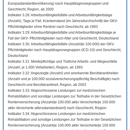
Europastandardbevölkerung) nach Hauptdiagnosegruppen und
Geschlecht, Region, ab 2000
Indikator 3.28: Arbeitsunfähigkeitsfälle und Arbeitsunfähigkeitstage
(Anzahl), Tage je Fall, Krankenstand (im Jahresdurchschnitt) der GKV-
Pflichtmitglieder ohne Rentner nach Geschlecht, ab 1993
Indikator 3.29: Arbeitsunfähigkeitsfälle und Arbeitsunfähigkeitstage je
Fall der GKV- Pflichtmitglieder nach Alter und Geschlecht, Deutschland
Indikator 3.30: Arbeitsunfähigkeitsfälle (Anzahl/je 100.000) der GKV-
Pflichtmitglieder nach Hauptdiagnosegruppen (ICD-10) und Geschlecht,
Deutschland
Indikator 3.31: Meldepflichtige und Tödliche Arbeits- und Wegeunfälle
(Anzahl, je 1.000 Vollarbeiter), Region, ab 1993
Indikator 3.32: Angezeigte (Anzahl) und anerkannte Berufskrankheiten
(Anzahl und je 100.000 sozialversicherungspflichtig Beschäftigte) nach
Geschlecht und Berufskrankheit, Region, ab 2003
Indikator 3.33: Abgeschlossene Leistungen zur medizinischen
Rehabilitation und sonstige Leistungen zur Teilhabe in der Gesetzlichen
Rentenversicherung (Anzahl/je 100.000 aktiv Versicherte/je 100.000
aktiv Versicherte altersstandardisiert) nach Geschlecht, Region
Indikator 3.34: Abgeschlossene Leistungen zur medizinischen
Rehabilitation und sonstige Leistungen zur Teilhabe in der Gesetzlichen
Rentenversicherung (Anzahl/je 100.000 aktiv Versicherte/je 100.000