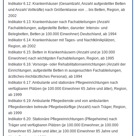
Indikator 6.12: Krankenhäuser (Gesamtzahl, Anzahl aufgestellter Betten
und Anzahl Vollkräfte) nach Größenklasse von ... bis Betten, Region, ab
2002
Indikator 6.13: Krankenhäuser nach Fachabteilungen (Anzahl
Fachabteilungen, aufgestellte Betten, darunter: Intensiv- und
Belegbetten, Betten je 100.000 Einwohner) Deutschland, ab 1994
Indikator 6.14: Krankenhäuser mit Tages- und Nachtklinikplätzen,
Region, ab 2002
Indikator 6.15: Betten in Krankenhäusern (Anzahl und je 100.000
Einwohner) nach wichtigsten Fachabteilungen, Region, ab 1995
Indikator 6.16: Vorsorge- oder Rehabilitationseinrichtungen (Anzahl der
Einrichtungen, aufgestellte Betten in ausgesuchten Fachabteilungen,
ärztliches-/nichtärztliches Personal), ab 1994
Indikator 6.17: Ambulante und stationäre Pflegeeinrichtungen nach
verfügbaren Plätzen (je 100.000 Einwohner 65 Jahre und älter), Region,
ab 1999
Indikator 6.19: Ambulante Pflegedienste und von ambulanten
Pflegediensten betreute Pflegebedürftige (Anzahl) nach Träger, Region,
ab 1999
Indikator 6.20: Stationäre Pflegeeinrichtungen (Pflegeheime) nach
Träger und verfügbaren Plätzen (je 100.000 Einwohner, je 100.000
Einwohner 65 Jahre und älter, je 100.000 Einwohner 85 Jahre und