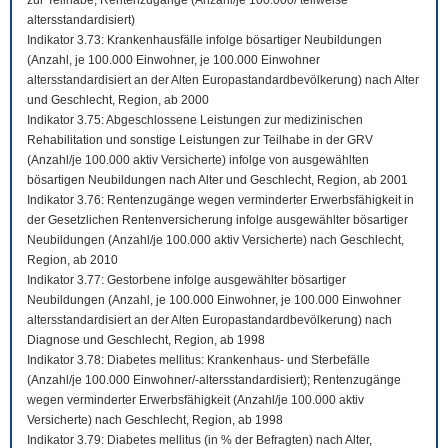
zur Teilhabe; Rentenzugänge (Anzahl/je 100.000/ teilweise
altersstandardisiert)
Indikator 3.73: Krankenhausfälle infolge bösartiger Neubildungen
(Anzahl, je 100.000 Einwohner, je 100.000 Einwohner
altersstandardisiert an der Alten Europastandardbevölkerung) nach Alter
und Geschlecht, Region, ab 2000
Indikator 3.75: Abgeschlossene Leistungen zur medizinischen
Rehabilitation und sonstige Leistungen zur Teilhabe in der GRV
(Anzahl/je 100.000 aktiv Versicherte) infolge von ausgewählten
bösartigen Neubildungen nach Alter und Geschlecht, Region, ab 2001
Indikator 3.76: Rentenzugänge wegen verminderter Erwerbsfähigkeit in
der Gesetzlichen Rentenversicherung infolge ausgewählter bösartiger
Neubildungen (Anzahl/je 100.000 aktiv Versicherte) nach Geschlecht,
Region, ab 2010
Indikator 3.77: Gestorbene infolge ausgewählter bösartiger
Neubildungen (Anzahl, je 100.000 Einwohner, je 100.000 Einwohner
altersstandardisiert an der Alten Europastandardbevölkerung) nach
Diagnose und Geschlecht, Region, ab 1998
Indikator 3.78: Diabetes mellitus: Krankenhaus- und Sterbefälle
(Anzahl/je 100.000 Einwohner/-altersstandardisiert); Rentenzugänge
wegen verminderter Erwerbsfähigkeit (Anzahl/je 100.000 aktiv
Versicherte) nach Geschlecht, Region, ab 1998
Indikator 3.79: Diabetes mellitus (in % der Befragten) nach Alter,