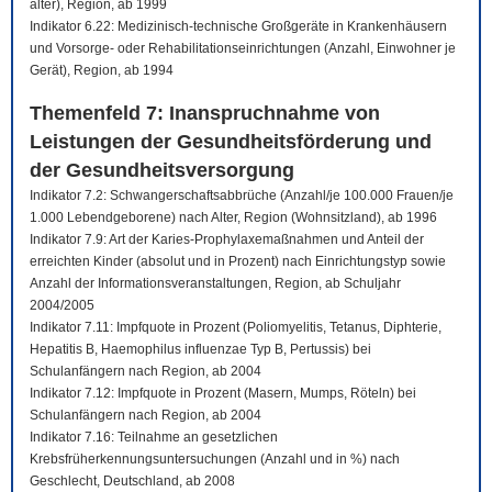
älter), Region, ab 1999
Indikator 6.22: Medizinisch-technische Großgeräte in Krankenhäusern
und Vorsorge- oder Rehabilitationseinrichtungen (Anzahl, Einwohner je
Gerät), Region, ab 1994
Themenfeld 7: Inanspruchnahme von
Leistungen der Gesundheitsförderung und
der Gesundheitsversorgung
Indikator 7.2: Schwangerschaftsabbrüche (Anzahl/je 100.000 Frauen/je
1.000 Lebendgeborene) nach Alter, Region (Wohnsitzland), ab 1996
Indikator 7.9: Art der Karies-Prophylaxemaßnahmen und Anteil der
erreichten Kinder (absolut und in Prozent) nach Einrichtungstyp sowie
Anzahl der Informationsveranstaltungen, Region, ab Schuljahr
2004/2005
Indikator 7.11: Impfquote in Prozent (Poliomyelitis, Tetanus, Diphterie,
Hepatitis B, Haemophilus influenzae Typ B, Pertussis) bei
Schulanfängern nach Region, ab 2004
Indikator 7.12: Impfquote in Prozent (Masern, Mumps, Röteln) bei
Schulanfängern nach Region, ab 2004
Indikator 7.16: Teilnahme an gesetzlichen
Krebsfrüherkennungsuntersuchungen (Anzahl und in %) nach
Geschlecht, Deutschland, ab 2008