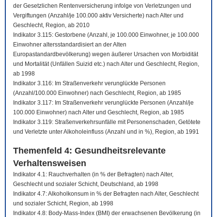
der Gesetzlichen Rentenversicherung infolge von Verletzungen und
Vergiftungen (Anzahl/je 100.000 aktiv Versicherte) nach Alter und
Geschlecht, Region, ab 2010
Indikator 3.115: Gestorbene (Anzahl, je 100.000 Einwohner, je 100.000
Einwohner altersstandardisiert an der Alten
Europastandardbevölkerung) wegen äußerer Ursachen von Morbidität
und Mortalität (Unfällen Suizid etc.) nach Alter und Geschlecht, Region,
ab 1998
Indikator 3.116: Im Straßenverkehr verunglückte Personen
(Anzahl/100.000 Einwohner) nach Geschlecht, Region, ab 1985
Indikator 3.117: Im Straßenverkehr verunglückte Personen (Anzahl/je
100.000 Einwohner) nach Alter und Geschlecht, Region, ab 1985
Indikator 3.119: Straßenverkehrsunfälle mit Personenschaden, Getötete
und Verletzte unter Alkoholeinfluss (Anzahl und in %), Region, ab 1991
Themenfeld 4: Gesundheitsrelevante
Verhaltensweisen
Indikator 4.1: Rauchverhalten (in % der Befragten) nach Alter,
Geschlecht und sozialer Schicht, Deutschland, ab 1998
Indikator 4.7: Alkoholkonsum in % der Befragten nach Alter, Geschlecht
und sozialer Schicht, Region, ab 1998
Indikator 4.8: Body-Mass-Index (BMI) der erwachsenen Bevölkerung (in