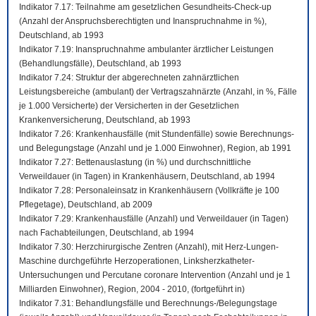
Indikator 7.17: Teilnahme am gesetzlichen Gesundheits-Check-up
(Anzahl der Anspruchsberechtigten und Inanspruchnahme in %),
Deutschland, ab 1993
Indikator 7.19: Inanspruchnahme ambulanter ärztlicher Leistungen
(Behandlungsfälle), Deutschland, ab 1993
Indikator 7.24: Struktur der abgerechneten zahnärztlichen
Leistungsbereiche (ambulant) der Vertragszahnärzte (Anzahl, in %, Fälle
je 1.000 Versicherte) der Versicherten in der Gesetzlichen
Krankenversicherung, Deutschland, ab 1993
Indikator 7.26: Krankenhausfälle (mit Stundenfälle) sowie Berechnungs-
und Belegungstage (Anzahl und je 1.000 Einwohner), Region, ab 1991
Indikator 7.27: Bettenauslastung (in %) und durchschnittliche
Verweildauer (in Tagen) in Krankenhäusern, Deutschland, ab 1994
Indikator 7.28: Personaleinsatz in Krankenhäusern (Vollkräfte je 100
Pflegetage), Deutschland, ab 2009
Indikator 7.29: Krankenhausfälle (Anzahl) und Verweildauer (in Tagen)
nach Fachabteilungen, Deutschland, ab 1994
Indikator 7.30: Herzchirurgische Zentren (Anzahl), mit Herz-Lungen-
Maschine durchgeführte Herzoperationen, Linksherzkatheter-
Untersuchungen und Percutane coronare Intervention (Anzahl und je 1
Milliarden Einwohner), Region, 2004 - 2010, (fortgeführt in)
Indikator 7.31: Behandlungsfälle und Berechnungs-/Belegungstage