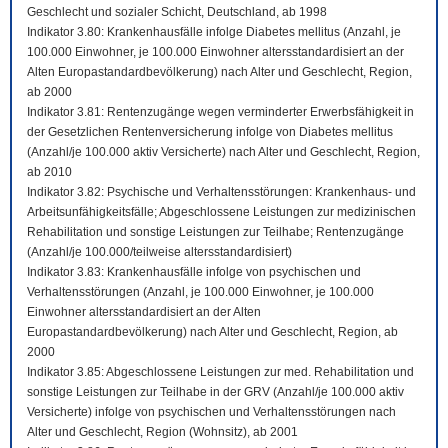
Geschlecht und sozialer Schicht, Deutschland, ab 1998
Indikator 3.80: Krankenhausfälle infolge Diabetes mellitus (Anzahl, je
100.000 Einwohner, je 100.000 Einwohner altersstandardisiert an der
Alten Europastandardbevölkerung) nach Alter und Geschlecht, Region,
ab 2000
Indikator 3.81: Rentenzugänge wegen verminderter Erwerbsfähigkeit in
der Gesetzlichen Rentenversicherung infolge von Diabetes mellitus
(Anzahl/je 100.000 aktiv Versicherte) nach Alter und Geschlecht, Region,
ab 2010
Indikator 3.82: Psychische und Verhaltensstörungen: Krankenhaus- und
Arbeitsunfähigkeitsfälle; Abgeschlossene Leistungen zur medizinischen
Rehabilitation und sonstige Leistungen zur Teilhabe; Rentenzugänge
(Anzahl/je 100.000/teilweise altersstandardisiert)
Indikator 3.83: Krankenhausfälle infolge von psychischen und
Verhaltensstörungen (Anzahl, je 100.000 Einwohner, je 100.000
Einwohner altersstandardisiert an der Alten
Europastandardbevölkerung) nach Alter und Geschlecht, Region, ab
2000
Indikator 3.85: Abgeschlossene Leistungen zur med. Rehabilitation und
sonstige Leistungen zur Teilhabe in der GRV (Anzahl/je 100.000 aktiv
Versicherte) infolge von psychischen und Verhaltensstörungen nach
Alter und Geschlecht, Region (Wohnsitz), ab 2001