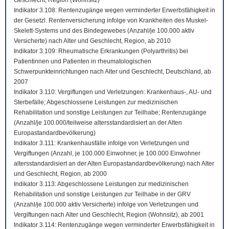
Geschlecht, Region (Wohnsitz)
Indikator 3.108: Rentenzugänge wegen verminderter Erwerbsfähigkeit in
der Gesetzl. Rentenversicherung infolge von Krankheiten des Muskel-
Skelett-Systems und des Bindegewebes (Anzahl/je 100.000 aktiv
Versicherte) nach Alter und Geschlecht, Region, ab 2010
Indikator 3.109: Rheumatische Erkrankungen (Polyarthritis) bei
Patientinnen und Patienten in rheumatologischen
Schwerpunkteinrichtungen nach Alter und Geschlecht, Deutschland, ab
2007
Indikator 3.110: Vergiftungen und Verletzungen: Krankenhaus-, AU- und
Sterbefälle; Abgeschlossene Leistungen zur medizinischen
Rehabilitation und sonstige Leistungen zur Teilhabe; Rentenzugänge
(Anzahl/je 100.000/teilweise altersstandardisiert an der Alten
Europastandardbevölkerung)
Indikator 3.111: Krankenhausfälle infolge von Verletzungen und
Vergiftungen (Anzahl, je 100.000 Einwohner, je 100.000 Einwohner
altersstandardisiert an der Alten Europastandardbevölkerung) nach Alter
und Geschlecht, Region, ab 2000
Indikator 3.113: Abgeschlossene Leistungen zur medizinischen
Rehabilitation und sonstige Leistungen zur Teilhabe in der GRV
(Anzahl/je 100.000 aktiv Versicherte) infolge von Verletzungen und
Vergiftungen nach Alter und Geschlecht, Region (Wohnsitz), ab 2001
Indikator 3.114: Rentenzugänge wegen verminderter Erwerbsfähigkeit in