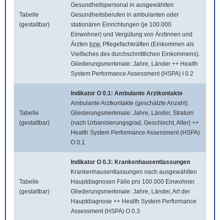
Gesundheitspersonal in ausgewählten
Tabelle
Gesundheitsberufen in ambulanten oder
(gestaltbar)
stationären Einrichtungen (je 100.000
Einwohner) und Vergütung von Ärztinnen und
Ärzten
bzw.
Pflegefachkräften (Einkommen als
Vielfaches des durchschnittlichen Einkommens).
Gliederungsmerkmale: Jahre, Länder ++ Health
System Performance Assessment (HSPA) I 0.2
Indikator O 0.1: Ambulante Arztkontakte
Ambulante Arztkontakte (geschätzte Anzahl).
Tabelle
Gliederungsmerkmale: Jahre, Länder, Stratum
(gestaltbar)
(nach Urbanisierungsgrad, Geschlecht, Alter) ++
Health System Performance Assessment (HSPA)
O 0.1
Indikator O 0.3: Krankenhausentlassungen
Krankenhausentlassungen nach ausgewählten
Tabelle
Hauptdiagnosen Fälle pro 100.000 Einwohner.
(gestaltbar)
Gliederungsmerkmale: Jahre, Länder, Art der
Hauptdiagnose ++ Health System Performance
Assessment (HSPA) O 0.3