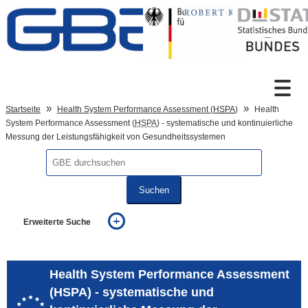
Zum Inhalt
Suche
Startseite
Health System Performance Assessment (
HSPA
)
Health
System Performance Assessment (
HSPA
) - systematische und kontinuierliche
Messung der Leistungsfähigkeit von Gesundheitssystemen
Sprachumschaltung
Suchen
Fußzeile
Erweiterte Suche
... alle Worte
... eines der Worte
... genau diesen Ausdruck
Health System Performance Assessment
auch in allen Texten suchen (Volltextsuche)
(HSPA) - systematische und
auch Synonyme einbeziehen
auch ähnlich geschriebenes einbeziehen