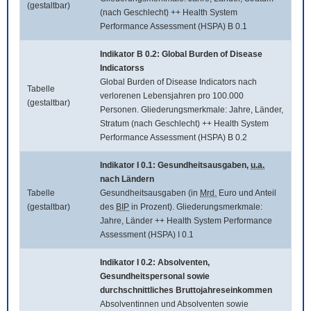
(gestaltbar)
(nach Geschlecht) ++ Health System
Performance Assessment (HSPA) B 0.1
Indikator B 0.2:
Global Burden of Disease
Indicatorss
Global Burden of Disease Indicators
nach
Tabelle
verlorenen Lebensjahren pro 100.000
(gestaltbar)
Personen. Gliederungsmerkmale: Jahre, Länder,
Stratum (nach Geschlecht) ++ Health System
Performance Assessment (HSPA) B 0.2
Indikator I 0.1: Gesundheitsausgaben,
u.a.
nach Ländern
Tabelle
Gesundheitsausgaben (in
Mrd.
Euro und Anteil
(gestaltbar)
des
BIP
in Prozent). Gliederungsmerkmale:
Jahre, Länder ++ Health System Performance
Assessment (HSPA) I 0.1
Indikator I 0.2: Absolventen,
Gesundheitspersonal sowie
durchschnittliches Bruttojahreseinkommen
Absolventinnen und Absolventen sowie