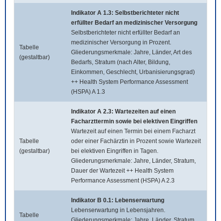
Indikator A 1.3: Selbstberichteter nicht
erfüllter Bedarf an medizinischer Versorgung
Selbstberichteter nicht erfüllter Bedarf an
medizinischer Versorgung in Prozent.
Tabelle
Gliederungsmerkmale: Jahre, Länder, Art des
(gestaltbar)
Bedarfs, Stratum (nach Alter, Bildung,
Einkommen, Geschlecht, Urbanisierungsgrad)
++ Health System Performance Assessment
(HSPA) A 1.3
Indikator A 2.3: Wartezeiten auf einen
Facharzttermin sowie bei elektiven Eingriffen
Wartezeit auf einen Termin bei einem Facharzt
Tabelle
oder einer Fachärztin in Prozent sowie Wartezeit
(gestaltbar)
bei elektiven Eingriffen in Tagen.
Gliederungsmerkmale: Jahre, Länder, Stratum,
Dauer der Wartezeit ++ Health System
Performance Assessment (HSPA) A 2.3
Indikator B 0.1: Lebenserwartung
Lebenserwartung in Lebensjahren.
Tabelle
Gliederungsmerkmale: Jahre, Länder, Stratum