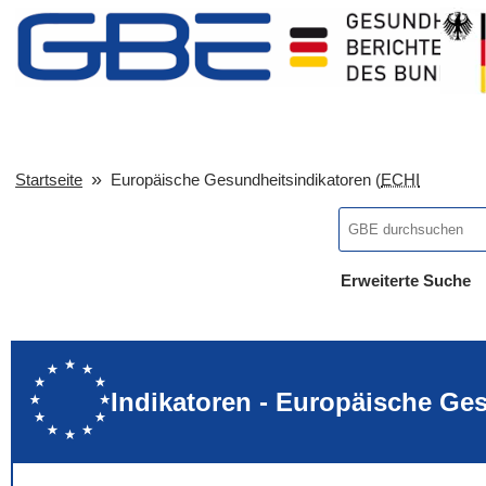
Startseite
Europäische Gesundheitsindikatoren (
ECHI
Erweiterte Suche
... alle Worte
... eines der Wort
... genau diesen
Indikatoren - Europäische Ge