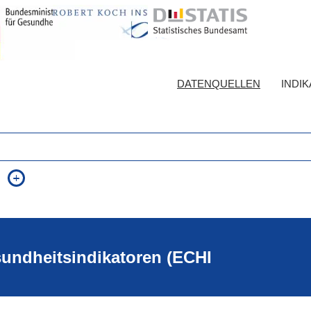
DATENQUELLEN
INDI
auch in allen Texten suchen (Volltextsuche)
e
auch Synonyme einbeziehen
 Ausdruck
auch ähnlich geschriebenes einbeziehen
sundheitsindikatoren (ECHI