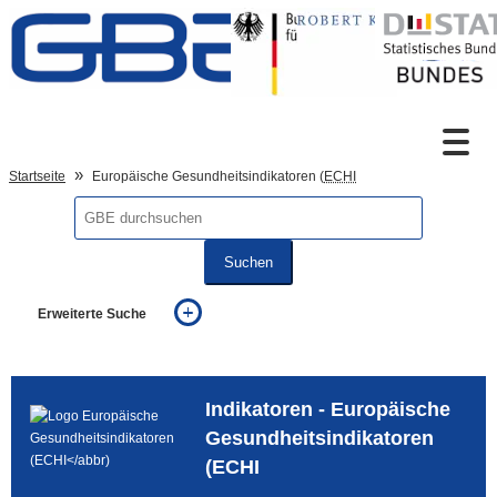
Zum Inhalt
Suche
Startseite
Europäische Gesundheitsindikatoren (
ECHI
Sprachumschaltung
Suchen
Erweiterte Suche
Fußzeile
... alle Worte
... eines der Worte
... genau diesen Ausdruck
Indikatoren - Europäische
auch in allen Texten suchen (Volltextsuche)
auch Synonyme einbeziehen
Gesundheitsindikatoren
auch ähnlich geschriebenes einbeziehen
(ECHI