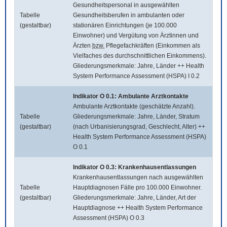
Gesundheitspersonal in ausgewählten
Tabelle
Gesundheitsberufen in ambulanten oder
(gestaltbar)
stationären Einrichtungen (je 100.000
Einwohner) und Vergütung von Ärztinnen und
Ärzten
bzw.
Pflegefachkräften (Einkommen als
Vielfaches des durchschnittlichen Einkommens).
Gliederungsmerkmale: Jahre, Länder ++ Health
System Performance Assessment (HSPA) I 0.2
Indikator O 0.1: Ambulante Arztkontakte
Ambulante Arztkontakte (geschätzte Anzahl).
Tabelle
Gliederungsmerkmale: Jahre, Länder, Stratum
(gestaltbar)
(nach Urbanisierungsgrad, Geschlecht, Alter) ++
Health System Performance Assessment (HSPA)
O 0.1
Indikator O 0.3: Krankenhausentlassungen
Krankenhausentlassungen nach ausgewählten
Tabelle
Hauptdiagnosen Fälle pro 100.000 Einwohner.
(gestaltbar)
Gliederungsmerkmale: Jahre, Länder, Art der
Hauptdiagnose ++ Health System Performance
Assessment (HSPA) O 0.3