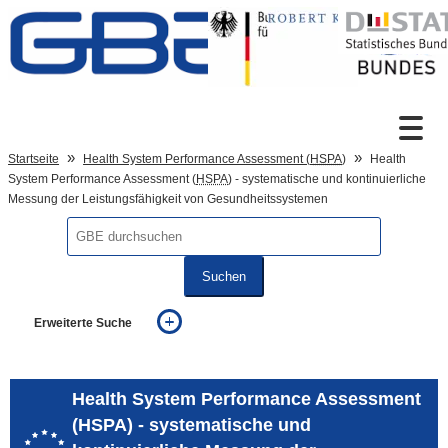
Zum Inhalt
Suche
Startseite
Health System Performance Assessment (
HSPA
)
Health
System Performance Assessment (
HSPA
) - systematische und kontinuierliche
Messung der Leistungsfähigkeit von Gesundheitssystemen
Sprachumschaltung
Suchen
Fußzeile
Erweiterte Suche
... alle Worte
... eines der Worte
... genau diesen Ausdruck
Health System Performance Assessment
auch in allen Texten suchen (Volltextsuche)
(HSPA) - systematische und
auch Synonyme einbeziehen
auch ähnlich geschriebenes einbeziehen