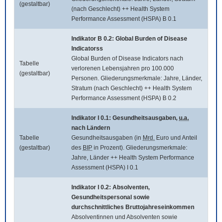
(gestaltbar)
(nach Geschlecht) ++ Health System
Performance Assessment (HSPA) B 0.1
Indikator B 0.2:
Global Burden of Disease
Indicatorss
Global Burden of Disease Indicators
nach
Tabelle
verlorenen Lebensjahren pro 100.000
(gestaltbar)
Personen. Gliederungsmerkmale: Jahre, Länder,
Stratum (nach Geschlecht) ++ Health System
Performance Assessment (HSPA) B 0.2
Indikator I 0.1: Gesundheitsausgaben,
u.a.
nach Ländern
Tabelle
Gesundheitsausgaben (in
Mrd.
Euro und Anteil
(gestaltbar)
des
BIP
in Prozent). Gliederungsmerkmale:
Jahre, Länder ++ Health System Performance
Assessment (HSPA) I 0.1
Indikator I 0.2: Absolventen,
Gesundheitspersonal sowie
durchschnittliches Bruttojahreseinkommen
Absolventinnen und Absolventen sowie