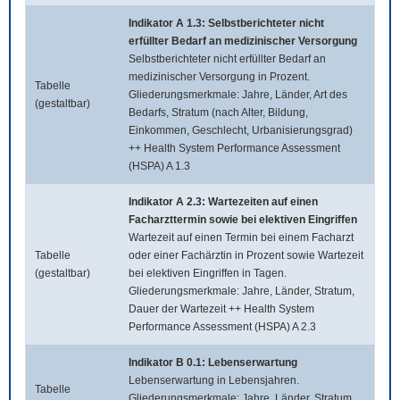
Indikator A 1.3: Selbstberichteter nicht
erfüllter Bedarf an medizinischer Versorgung
Selbstberichteter nicht erfüllter Bedarf an
medizinischer Versorgung in Prozent.
Tabelle
Gliederungsmerkmale: Jahre, Länder, Art des
(gestaltbar)
Bedarfs, Stratum (nach Alter, Bildung,
Einkommen, Geschlecht, Urbanisierungsgrad)
++ Health System Performance Assessment
(HSPA) A 1.3
Indikator A 2.3: Wartezeiten auf einen
Facharzttermin sowie bei elektiven Eingriffen
Wartezeit auf einen Termin bei einem Facharzt
Tabelle
oder einer Fachärztin in Prozent sowie Wartezeit
(gestaltbar)
bei elektiven Eingriffen in Tagen.
Gliederungsmerkmale: Jahre, Länder, Stratum,
Dauer der Wartezeit ++ Health System
Performance Assessment (HSPA) A 2.3
Indikator B 0.1: Lebenserwartung
Lebenserwartung in Lebensjahren.
Tabelle
Gliederungsmerkmale: Jahre, Länder, Stratum