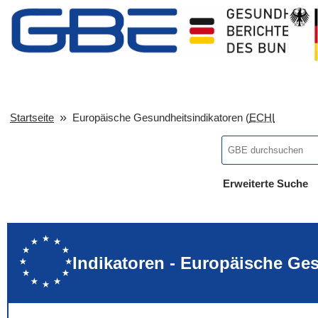
Startseite
Europäische Gesundheitsindikatoren (
ECHI
Erweiterte Suche
... alle Worte
... eines der Wort
... genau diesen
Indikatoren - Europäische Ge