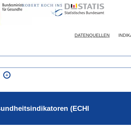
DATENQUELLEN
INDI
auch in allen Texten suchen (Volltextsuche)
e
auch Synonyme einbeziehen
 Ausdruck
auch ähnlich geschriebenes einbeziehen
sundheitsindikatoren (ECHI