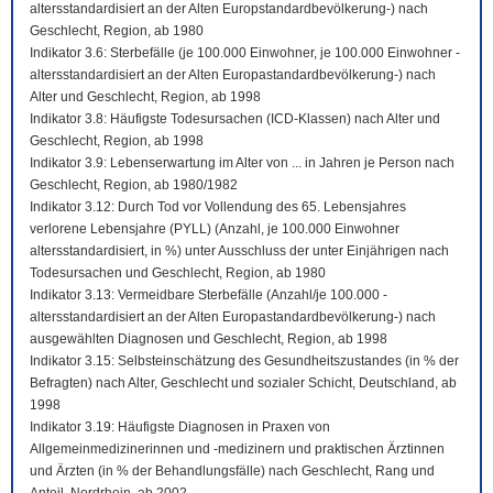
altersstandardisiert an der Alten Europstandardbevölkerung-) nach
Geschlecht, Region, ab 1980
Indikator 3.6: Sterbefälle (je 100.000 Einwohner, je 100.000 Einwohner -
altersstandardisiert an der Alten Europastandardbevölkerung-) nach
Alter und Geschlecht, Region, ab 1998
Indikator 3.8: Häufigste Todesursachen (ICD-Klassen) nach Alter und
Geschlecht, Region, ab 1998
Indikator 3.9: Lebenserwartung im Alter von ... in Jahren je Person nach
Geschlecht, Region, ab 1980/1982
Indikator 3.12: Durch Tod vor Vollendung des 65. Lebensjahres
verlorene Lebensjahre (PYLL) (Anzahl, je 100.000 Einwohner
altersstandardisiert, in %) unter Ausschluss der unter Einjährigen nach
Todesursachen und Geschlecht, Region, ab 1980
Indikator 3.13: Vermeidbare Sterbefälle (Anzahl/je 100.000 -
altersstandardisiert an der Alten Europastandardbevölkerung-) nach
ausgewählten Diagnosen und Geschlecht, Region, ab 1998
Indikator 3.15: Selbsteinschätzung des Gesundheitszustandes (in % der
Befragten) nach Alter, Geschlecht und sozialer Schicht, Deutschland, ab
1998
Indikator 3.19: Häufigste Diagnosen in Praxen von
Allgemeinmedizinerinnen und -medizinern und praktischen Ärztinnen
und Ärzten (in % der Behandlungsfälle) nach Geschlecht, Rang und