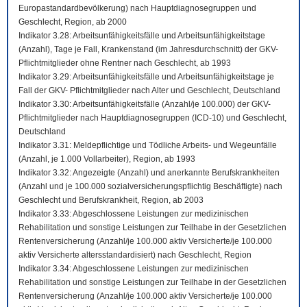
Europastandardbevölkerung) nach Hauptdiagnosegruppen und
Geschlecht, Region, ab 2000
Indikator 3.28: Arbeitsunfähigkeitsfälle und Arbeitsunfähigkeitstage
(Anzahl), Tage je Fall, Krankenstand (im Jahresdurchschnitt) der GKV-
Pflichtmitglieder ohne Rentner nach Geschlecht, ab 1993
Indikator 3.29: Arbeitsunfähigkeitsfälle und Arbeitsunfähigkeitstage je
Fall der GKV- Pflichtmitglieder nach Alter und Geschlecht, Deutschland
Indikator 3.30: Arbeitsunfähigkeitsfälle (Anzahl/je 100.000) der GKV-
Pflichtmitglieder nach Hauptdiagnosegruppen (ICD-10) und Geschlecht,
Deutschland
Indikator 3.31: Meldepflichtige und Tödliche Arbeits- und Wegeunfälle
(Anzahl, je 1.000 Vollarbeiter), Region, ab 1993
Indikator 3.32: Angezeigte (Anzahl) und anerkannte Berufskrankheiten
(Anzahl und je 100.000 sozialversicherungspflichtig Beschäftigte) nach
Geschlecht und Berufskrankheit, Region, ab 2003
Indikator 3.33: Abgeschlossene Leistungen zur medizinischen
Rehabilitation und sonstige Leistungen zur Teilhabe in der Gesetzlichen
Rentenversicherung (Anzahl/je 100.000 aktiv Versicherte/je 100.000
aktiv Versicherte altersstandardisiert) nach Geschlecht, Region
Indikator 3.34: Abgeschlossene Leistungen zur medizinischen
Rehabilitation und sonstige Leistungen zur Teilhabe in der Gesetzlichen
Rentenversicherung (Anzahl/je 100.000 aktiv Versicherte/je 100.000