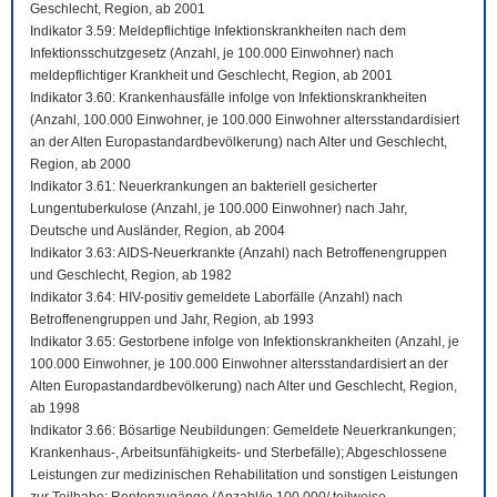
Geschlecht, Region, ab 2001
Indikator 3.59: Meldepflichtige Infektionskrankheiten nach dem
Infektionsschutzgesetz (Anzahl, je 100.000 Einwohner) nach
meldepflichtiger Krankheit und Geschlecht, Region, ab 2001
Indikator 3.60: Krankenhausfälle infolge von Infektionskrankheiten
(Anzahl, 100.000 Einwohner, je 100.000 Einwohner altersstandardisiert
an der Alten Europastandardbevölkerung) nach Alter und Geschlecht,
Region, ab 2000
Indikator 3.61: Neuerkrankungen an bakteriell gesicherter
Lungentuberkulose (Anzahl, je 100.000 Einwohner) nach Jahr,
Deutsche und Ausländer, Region, ab 2004
Indikator 3.63: AIDS-Neuerkrankte (Anzahl) nach Betroffenengruppen
und Geschlecht, Region, ab 1982
Indikator 3.64: HIV-positiv gemeldete Laborfälle (Anzahl) nach
Betroffenengruppen und Jahr, Region, ab 1993
Indikator 3.65: Gestorbene infolge von Infektionskrankheiten (Anzahl, je
100.000 Einwohner, je 100.000 Einwohner altersstandardisiert an der
Alten Europastandardbevölkerung) nach Alter und Geschlecht, Region,
ab 1998
Indikator 3.66: Bösartige Neubildungen: Gemeldete Neuerkrankungen;
Krankenhaus-, Arbeitsunfähigkeits- und Sterbefälle); Abgeschlossene
Leistungen zur medizinischen Rehabilitation und sonstigen Leistungen