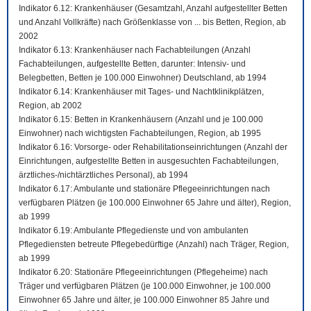
Indikator 6.12: Krankenhäuser (Gesamtzahl, Anzahl aufgestellter Betten
und Anzahl Vollkräfte) nach Größenklasse von ... bis Betten, Region, ab
2002
Indikator 6.13: Krankenhäuser nach Fachabteilungen (Anzahl
Fachabteilungen, aufgestellte Betten, darunter: Intensiv- und
Belegbetten, Betten je 100.000 Einwohner) Deutschland, ab 1994
Indikator 6.14: Krankenhäuser mit Tages- und Nachtklinikplätzen,
Region, ab 2002
Indikator 6.15: Betten in Krankenhäusern (Anzahl und je 100.000
Einwohner) nach wichtigsten Fachabteilungen, Region, ab 1995
Indikator 6.16: Vorsorge- oder Rehabilitationseinrichtungen (Anzahl der
Einrichtungen, aufgestellte Betten in ausgesuchten Fachabteilungen,
ärztliches-/nichtärztliches Personal), ab 1994
Indikator 6.17: Ambulante und stationäre Pflegeeinrichtungen nach
verfügbaren Plätzen (je 100.000 Einwohner 65 Jahre und älter), Region,
ab 1999
Indikator 6.19: Ambulante Pflegedienste und von ambulanten
Pflegediensten betreute Pflegebedürftige (Anzahl) nach Träger, Region,
ab 1999
Indikator 6.20: Stationäre Pflegeeinrichtungen (Pflegeheime) nach
Träger und verfügbaren Plätzen (je 100.000 Einwohner, je 100.000
Einwohner 65 Jahre und älter, je 100.000 Einwohner 85 Jahre und