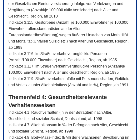
der Gesetzlichen Rentenversicherung infolge von Verletzungen und
Vergiftungen (Anzahl/je 100.000 aktiv Versicherte) nach Alter und
Geschlecht, Region, ab 2010
Indikator 3.115: Gestorbene (Anzahl, je 100.000 Einwohner, je 100.000
Einwohner altersstandardisiert an der Alten
Europastandardbevölkerung) wegen äußerer Ursachen von Morbidität
und Mortalität (Unfällen Suizid etc.) nach Alter und Geschlecht, Region,
ab 1998
Indikator 3.116: Im Straßenverkehr verunglückte Personen
(Anzahl/100.000 Einwohner) nach Geschlecht, Region, ab 1985
Indikator 3.117: Im Straßenverkehr verunglückte Personen (Anzahl/je
100.000 Einwohner) nach Alter und Geschlecht, Region, ab 1985
Indikator 3.119: Straßenverkehrsunfälle mit Personenschaden, Getötete
und Verletzte unter Alkoholeinfluss (Anzahl und in %), Region, ab 1991
Themenfeld 4: Gesundheitsrelevante
Verhaltensweisen
Indikator 4.1: Rauchverhalten (in % der Befragten) nach Alter,
Geschlecht und sozialer Schicht, Deutschland, ab 1998
Indikator 4.7: Alkoholkonsum in % der Befragten nach Alter, Geschlecht
und sozialer Schicht, Region, ab 1998
Indikator 4.8: Body-Mass-Index (BMI) der erwachsenen Bevölkerung (in