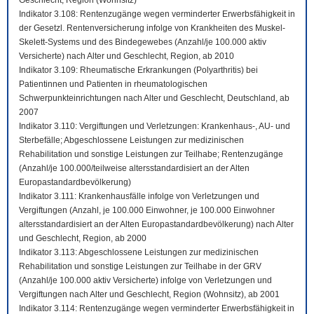
Geschlecht, Region (Wohnsitz)
Indikator 3.108: Rentenzugänge wegen verminderter Erwerbsfähigkeit in
der Gesetzl. Rentenversicherung infolge von Krankheiten des Muskel-
Skelett-Systems und des Bindegewebes (Anzahl/je 100.000 aktiv
Versicherte) nach Alter und Geschlecht, Region, ab 2010
Indikator 3.109: Rheumatische Erkrankungen (Polyarthritis) bei
Patientinnen und Patienten in rheumatologischen
Schwerpunkteinrichtungen nach Alter und Geschlecht, Deutschland, ab
2007
Indikator 3.110: Vergiftungen und Verletzungen: Krankenhaus-, AU- und
Sterbefälle; Abgeschlossene Leistungen zur medizinischen
Rehabilitation und sonstige Leistungen zur Teilhabe; Rentenzugänge
(Anzahl/je 100.000/teilweise altersstandardisiert an der Alten
Europastandardbevölkerung)
Indikator 3.111: Krankenhausfälle infolge von Verletzungen und
Vergiftungen (Anzahl, je 100.000 Einwohner, je 100.000 Einwohner
altersstandardisiert an der Alten Europastandardbevölkerung) nach Alter
und Geschlecht, Region, ab 2000
Indikator 3.113: Abgeschlossene Leistungen zur medizinischen
Rehabilitation und sonstige Leistungen zur Teilhabe in der GRV
(Anzahl/je 100.000 aktiv Versicherte) infolge von Verletzungen und
Vergiftungen nach Alter und Geschlecht, Region (Wohnsitz), ab 2001
Indikator 3.114: Rentenzugänge wegen verminderter Erwerbsfähigkeit in