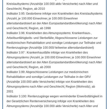
Kreislaufsystems (Anzahl/je 100.000 aktiv Versicherte) nach Alter und
Geschlecht, Region, ab 2010
Indikator 3.95: Gestorbene infolge von Krankheiten des Kreislaufsystems
(Anzahl, je 100.000 Einwohner, je 100.000 Einwohner
altersstandardisiert an der Alten Europastandardbevölkerung) nach Alter
und Geschlecht, Region, ab 1998
Indikator 3.96: Krankheiten des Atmungssystems: Krankenhaus-,
Arbeitsunfähigkeits- und Sterbefälle; Abgeschlossene Leistungen zur
medizinischen Rehabilitation und sonstige Leistungen zur Teilhabe und
Rentenzugänge (Anzahl/je 100.000/ teilweise altersstandardisiert)
Indikator 3.97 : Krankenhausfälle infolge von Krankheiten des
Atmungssystems (Anzahl, je 100.000 Einwohner, je 100.000 Einwohner
altersstandardisiert an der Alten Europastandardbevölkerung) nach Alter
und Geschlecht, Region, ab 2000
Indikator 3.99: Abgeschlossene Leistungen zur medizinischen
Rehabilitation und sonstige Leistungen zur Teilhabe in der GRV
(Anzahl/je 100.000 aktiv Versicherte) infolge von Krankheiten des
Atmungssystems nach Alter und Geschlecht, Region (Wohnsitz), ab
2001
Indikator 3.100: Rentenzugänge wegen verminderter Erwerbsfähigkeit in
der Gesetzlichen Rentenversicherung infolge von Krankheiten des
Atmungssystems (Anzahl/je 100.000 aktiv Versicherte) nach Alter und