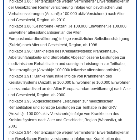
Indikator 3.86: Rentenzugänge wegen verminderter Erwerbsfähigkeit in
der Gesetzlichen Rentenversicherung infolge von psychischen und
Verhaltensstörungen (Anzahl/je 100.000 aktiv Versicherte) nach Alter
und Geschlecht, Region, ab 2010
Indikator 3.88: Gestorbene (Anzahl, je 100.000 Einwohner, je 100.000
Einwohner altersstandardisiert an der Alten
Europastandardbevölkerung) infolge vorsätzlicher Selbstbeschädigung
(Suizid) nach Alter und Geschlecht, Region, ab 1998
Indikator 3.90: Krankheiten des Kreislaufsystems: Krankenhaus-,
Arbeitsunfähigkeits- und Sterbefälle; Abgeschlossene Leistungen zur
medizinischen Rehabilitation und sonstigen Leistungen zur Teilhabe;
Rentenzugänge (Anzahl/je 100.000/ teilweise altersstandardisiert)
Indikator 3.91: Krankenhausfälle infolge von Krankheiten des
Kreislaufsystems (Anzahl, je 100.000 Einwohner, je 100.000 Einwohner
altersstandardisiert an der Alten Europastandardbevölkerung) nach Alter
und Geschlecht, Region, ab 2000
Indikator 3.93: Abgeschlossene Leistungen zur medizinischen
Rehabilitation und sonstige Leistungen zur Teilhabe in der GRV
(Anzahl/je 100.000 aktiv Versicherte) infolge von Krankheiten des
Kreislaufsystems nach Alter und Geschlecht, Region (Wohnsitz), ab
2001
Indikator 3.94: Rentenzugänge wegen verminderter Erwerbsfähigkeit in
der Gesetzlichen Rentenversicherung infolge von Krankheiten des