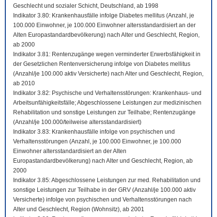
Geschlecht und sozialer Schicht, Deutschland, ab 1998
Indikator 3.80: Krankenhausfälle infolge Diabetes mellitus (Anzahl, je
100.000 Einwohner, je 100.000 Einwohner altersstandardisiert an der
Alten Europastandardbevölkerung) nach Alter und Geschlecht, Region,
ab 2000
Indikator 3.81: Rentenzugänge wegen verminderter Erwerbsfähigkeit in
der Gesetzlichen Rentenversicherung infolge von Diabetes mellitus
(Anzahl/je 100.000 aktiv Versicherte) nach Alter und Geschlecht, Region,
ab 2010
Indikator 3.82: Psychische und Verhaltensstörungen: Krankenhaus- und
Arbeitsunfähigkeitsfälle; Abgeschlossene Leistungen zur medizinischen
Rehabilitation und sonstige Leistungen zur Teilhabe; Rentenzugänge
(Anzahl/je 100.000/teilweise altersstandardisiert)
Indikator 3.83: Krankenhausfälle infolge von psychischen und
Verhaltensstörungen (Anzahl, je 100.000 Einwohner, je 100.000
Einwohner altersstandardisiert an der Alten
Europastandardbevölkerung) nach Alter und Geschlecht, Region, ab
2000
Indikator 3.85: Abgeschlossene Leistungen zur med. Rehabilitation und
sonstige Leistungen zur Teilhabe in der GRV (Anzahl/je 100.000 aktiv
Versicherte) infolge von psychischen und Verhaltensstörungen nach
Alter und Geschlecht, Region (Wohnsitz), ab 2001