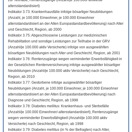
zur Teilhabe; Rentenzugänge (Anzahl/je 100.000/ teilweise
altersstandardisiert)
Indikator 3.73: Krankenhausfälle infolge bösartiger Neubildungen
(Anzahl, je 100.000 Einwohner, je 100.000 Einwohner
altersstandardisiert an der Alten Europastandardbevölkerung) nach Alter
und Geschlecht, Region, ab 2000
Indikator 3.75: Abgeschlossene Leistungen zur medizinischen
Rehabilitation und sonstige Leistungen zur Teilhabe in der GRV
(Anzahl/je 100.000 aktiv Versicherte) infolge von ausgewählten
bösartigen Neubildungen nach Alter und Geschlecht, Region, ab 2001
Indikator 3.76: Rentenzugänge wegen verminderter Erwerbsfähigkeit in
der Gesetzlichen Rentenversicherung infolge ausgewählter bösartiger
Neubildungen (Anzahl/je 100.000 aktiv Versicherte) nach Geschlecht,
Region, ab 2010
Indikator 3.77: Gestorbene infolge ausgewählter bösartiger
Neubildungen (Anzahl, je 100.000 Einwohner, je 100.000 Einwohner
altersstandardisiert an der Alten Europastandardbevölkerung) nach
Diagnose und Geschlecht, Region, ab 1998
Indikator 3.78: Diabetes mellitus: Krankenhaus- und Sterbefälle
(Anzahl/je 100.000 Einwohner/-altersstandardisiert); Rentenzugänge
wegen verminderter Erwerbsfähigkeit (Anzahl/je 100.000 aktiv
Versicherte) nach Geschlecht, Region, ab 1998
Indikator 3.79: Diabetes mellitus (in % der Befragten) nach Alter,