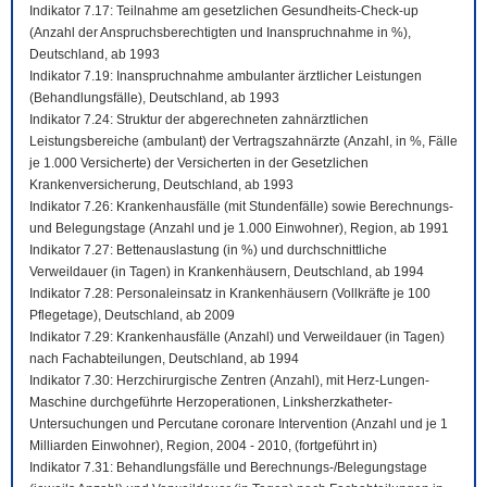
Indikator 7.17: Teilnahme am gesetzlichen Gesundheits-Check-up
(Anzahl der Anspruchsberechtigten und Inanspruchnahme in %),
Deutschland, ab 1993
Indikator 7.19: Inanspruchnahme ambulanter ärztlicher Leistungen
(Behandlungsfälle), Deutschland, ab 1993
Indikator 7.24: Struktur der abgerechneten zahnärztlichen
Leistungsbereiche (ambulant) der Vertragszahnärzte (Anzahl, in %, Fälle
je 1.000 Versicherte) der Versicherten in der Gesetzlichen
Krankenversicherung, Deutschland, ab 1993
Indikator 7.26: Krankenhausfälle (mit Stundenfälle) sowie Berechnungs-
und Belegungstage (Anzahl und je 1.000 Einwohner), Region, ab 1991
Indikator 7.27: Bettenauslastung (in %) und durchschnittliche
Verweildauer (in Tagen) in Krankenhäusern, Deutschland, ab 1994
Indikator 7.28: Personaleinsatz in Krankenhäusern (Vollkräfte je 100
Pflegetage), Deutschland, ab 2009
Indikator 7.29: Krankenhausfälle (Anzahl) und Verweildauer (in Tagen)
nach Fachabteilungen, Deutschland, ab 1994
Indikator 7.30: Herzchirurgische Zentren (Anzahl), mit Herz-Lungen-
Maschine durchgeführte Herzoperationen, Linksherzkatheter-
Untersuchungen und Percutane coronare Intervention (Anzahl und je 1
Milliarden Einwohner), Region, 2004 - 2010, (fortgeführt in)
Indikator 7.31: Behandlungsfälle und Berechnungs-/Belegungstage