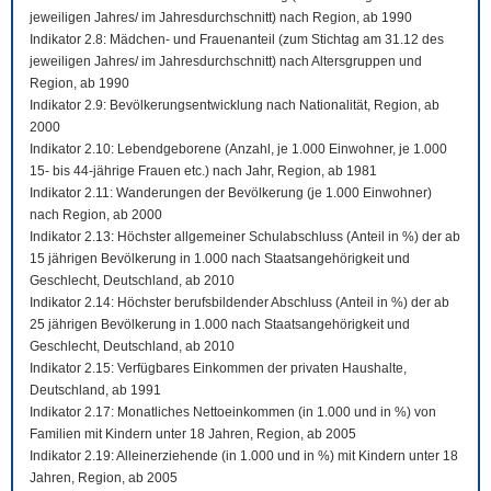
jeweiligen Jahres/ im Jahresdurchschnitt) nach Region, ab 1990
Indikator 2.8: Mädchen- und Frauenanteil (zum Stichtag am 31.12 des
jeweiligen Jahres/ im Jahresdurchschnitt) nach Altersgruppen und
Region, ab 1990
Indikator 2.9: Bevölkerungsentwicklung nach Nationalität, Region, ab
2000
Indikator 2.10: Lebendgeborene (Anzahl, je 1.000 Einwohner, je 1.000
15- bis 44-jährige Frauen etc.) nach Jahr, Region, ab 1981
Indikator 2.11: Wanderungen der Bevölkerung (je 1.000 Einwohner)
nach Region, ab 2000
Indikator 2.13: Höchster allgemeiner Schulabschluss (Anteil in %) der ab
15 jährigen Bevölkerung in 1.000 nach Staatsangehörigkeit und
Geschlecht, Deutschland, ab 2010
Indikator 2.14: Höchster berufsbildender Abschluss (Anteil in %) der ab
25 jährigen Bevölkerung in 1.000 nach Staatsangehörigkeit und
Geschlecht, Deutschland, ab 2010
Indikator 2.15: Verfügbares Einkommen der privaten Haushalte,
Deutschland, ab 1991
Indikator 2.17: Monatliches Nettoeinkommen (in 1.000 und in %) von
Familien mit Kindern unter 18 Jahren, Region, ab 2005
Indikator 2.19: Alleinerziehende (in 1.000 und in %) mit Kindern unter 18
Jahren, Region, ab 2005