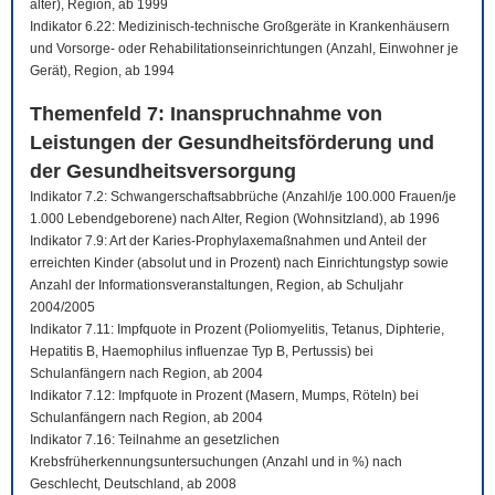
älter), Region, ab 1999
Indikator 6.22: Medizinisch-technische Großgeräte in Krankenhäusern
und Vorsorge- oder Rehabilitationseinrichtungen (Anzahl, Einwohner je
Gerät), Region, ab 1994
Themenfeld 7: Inanspruchnahme von
Leistungen der Gesundheitsförderung und
der Gesundheitsversorgung
Indikator 7.2: Schwangerschaftsabbrüche (Anzahl/je 100.000 Frauen/je
1.000 Lebendgeborene) nach Alter, Region (Wohnsitzland), ab 1996
Indikator 7.9: Art der Karies-Prophylaxemaßnahmen und Anteil der
erreichten Kinder (absolut und in Prozent) nach Einrichtungstyp sowie
Anzahl der Informationsveranstaltungen, Region, ab Schuljahr
2004/2005
Indikator 7.11: Impfquote in Prozent (Poliomyelitis, Tetanus, Diphterie,
Hepatitis B, Haemophilus influenzae Typ B, Pertussis) bei
Schulanfängern nach Region, ab 2004
Indikator 7.12: Impfquote in Prozent (Masern, Mumps, Röteln) bei
Schulanfängern nach Region, ab 2004
Indikator 7.16: Teilnahme an gesetzlichen
Krebsfrüherkennungsuntersuchungen (Anzahl und in %) nach
Geschlecht, Deutschland, ab 2008