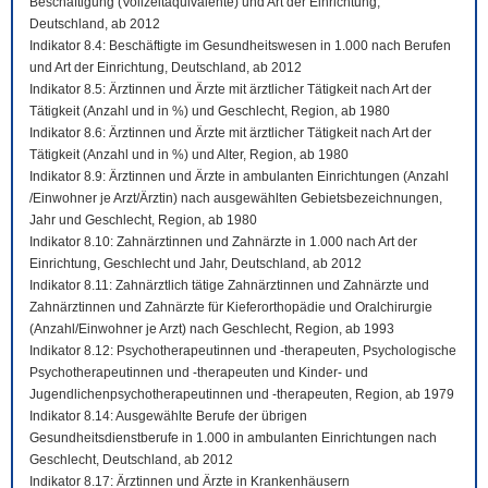
Beschäftigung (Vollzeitäquivalente) und Art der Einrichtung,
Deutschland, ab 2012
Indikator 8.4: Beschäftigte im Gesundheitswesen in 1.000 nach Berufen
und Art der Einrichtung, Deutschland, ab 2012
Indikator 8.5: Ärztinnen und Ärzte mit ärztlicher Tätigkeit nach Art der
Tätigkeit (Anzahl und in %) und Geschlecht, Region, ab 1980
Indikator 8.6: Ärztinnen und Ärzte mit ärztlicher Tätigkeit nach Art der
Tätigkeit (Anzahl und in %) und Alter, Region, ab 1980
Indikator 8.9: Ärztinnen und Ärzte in ambulanten Einrichtungen (Anzahl
/Einwohner je Arzt/Ärztin) nach ausgewählten Gebietsbezeichnungen,
Jahr und Geschlecht, Region, ab 1980
Indikator 8.10: Zahnärztinnen und Zahnärzte in 1.000 nach Art der
Einrichtung, Geschlecht und Jahr, Deutschland, ab 2012
Indikator 8.11: Zahnärztlich tätige Zahnärztinnen und Zahnärzte und
Zahnärztinnen und Zahnärzte für Kieferorthopädie und Oralchirurgie
(Anzahl/Einwohner je Arzt) nach Geschlecht, Region, ab 1993
Indikator 8.12: Psychotherapeutinnen und -therapeuten, Psychologische
Psychotherapeutinnen und -therapeuten und Kinder- und
Jugendlichenpsychotherapeutinnen und -therapeuten, Region, ab 1979
Indikator 8.14: Ausgewählte Berufe der übrigen
Gesundheitsdienstberufe in 1.000 in ambulanten Einrichtungen nach
Geschlecht, Deutschland, ab 2012
Indikator 8.17: Ärztinnen und Ärzte in Krankenhäusern