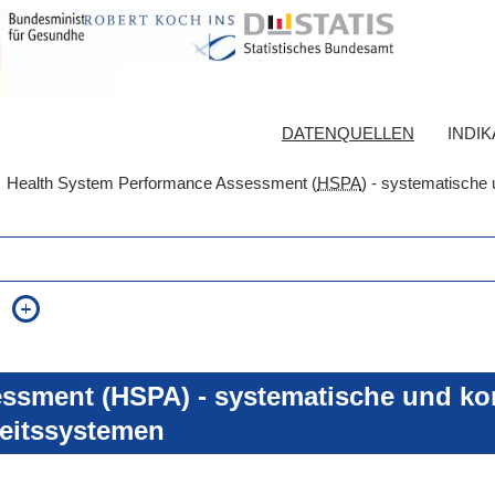
DATENQUELLEN
INDI
Health System Performance Assessment (
HSPA
) - systematische 
auch in allen Texten suchen (Volltextsuche)
e
auch Synonyme einbeziehen
 Ausdruck
auch ähnlich geschriebenes einbeziehen
ssment (HSPA) - systematische und kon
eitssystemen