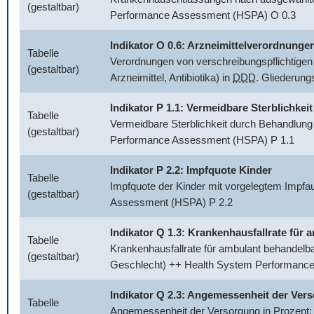
(gestaltbar)
Performance Assessment (HSPA) O 0.3
Indikator O 0.6: Arzneimittelverordnunge
Tabelle
Verordnungen von verschreibungspflichtigen 
(gestaltbar)
Arzneimittel, Antibiotika) in
DDD
. Gliederun
Indikator P 1.1: Vermeidbare Sterblichkeit
Tabelle
Vermeidbare Sterblichkeit durch Behandlung
(gestaltbar)
Performance Assessment (HSPA) P 1.1
Indikator P 2.2: Impfquote Kinder
Tabelle
Impfquote der Kinder mit vorgelegtem Impfa
(gestaltbar)
Assessment (HSPA) P 2.2
Indikator Q 1.3: Krankenhausfallrate fü
Tabelle
Krankenhausfallrate für ambulant behandelb
(gestaltbar)
Geschlecht) ++ Health System Performanc
Indikator Q 2.3: Angemessenheit der Ver
Tabelle
Angemessenheit der Versorgung in Prozent: