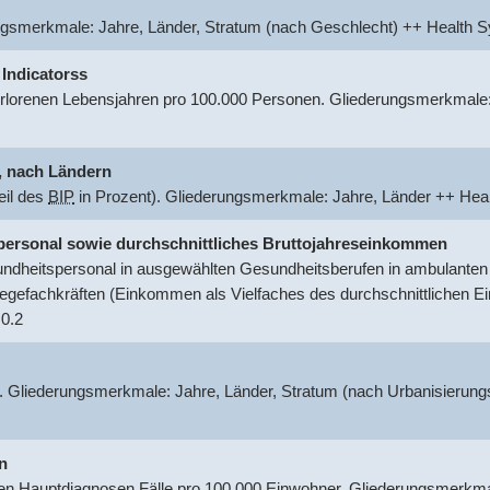
ungsmerkmale: Jahre, Länder, Stratum (nach Geschlecht) ++ Healt
 Indicatorss
rlorenen Lebensjahren pro 100.000 Personen. Gliederungsmerkmale:
.
nach Ländern
eil des
BIP
in Prozent). Gliederungsmerkmale: Jahre, Länder ++ He
tspersonal sowie durchschnittliches Bruttojahreseinkommen
dheitspersonal in ausgewählten Gesundheitsberufen in ambulanten o
egefachkräften (Einkommen als Vielfaches des durchschnittlichen 
0.2
. Gliederungsmerkmale: Jahre, Länder, Stratum (nach Urbanisierung
n
 Hauptdiagnosen Fälle pro 100.000 Einwohner. Gliederungsmerkmal