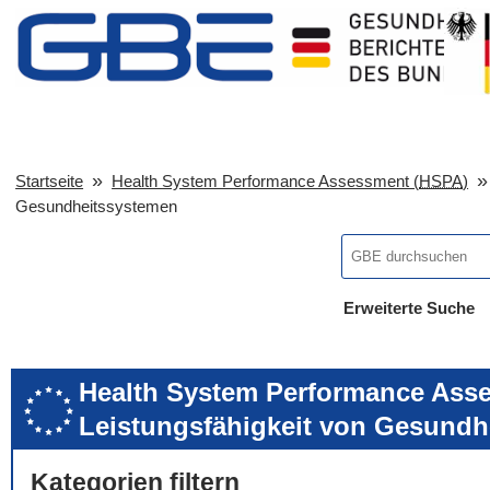
Startseite
Health System Performance Assessment (
HSPA
)
Gesundheitssystemen
Erweiterte Suche
... alle Worte
... eines der Wort
... genau diesen
Health System Performance Asse
Leistungsfähigkeit von Gesundh
Kategorien filtern