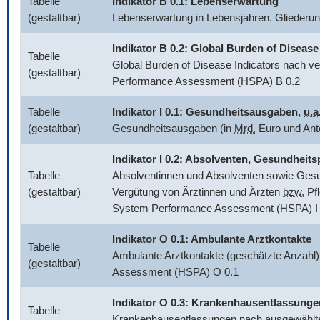
Tabelle
Indikator B 0.1: Lebenserwartung
(gestaltbar)
Lebenserwartung in Lebensjahren. Glieder
Indikator B 0.2:
Global Burden of Disease
Tabelle
Global Burden of Disease Indicators
nach ve
(gestaltbar)
Performance Assessment (HSPA) B 0.2
Tabelle
Indikator I 0.1: Gesundheitsausgaben,
u.a
(gestaltbar)
Gesundheitsausgaben (in
Mrd.
Euro und Ant
Indikator I 0.2: Absolventen, Gesundhei
Tabelle
Absolventinnen und Absolventen sowie Gesun
(gestaltbar)
Vergütung von Ärztinnen und Ärzten
bzw.
Pfl
System Performance Assessment (HSPA) I 
Indikator O 0.1: Ambulante Arztkontakte
Tabelle
Ambulante Arztkontakte (geschätzte Anzahl)
(gestaltbar)
Assessment (HSPA) O 0.1
Indikator O 0.3: Krankenhausentlassunge
Tabelle
Krankenhausentlassungen nach ausgewählten