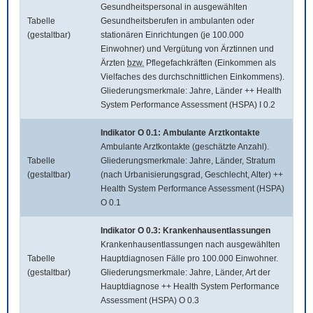
Gesundheitspersonal in ausgewählten
Tabelle
Gesundheitsberufen in ambulanten oder
(gestaltbar)
stationären Einrichtungen (je 100.000
Einwohner) und Vergütung von Ärztinnen und
Ärzten
bzw.
Pflegefachkräften (Einkommen als
Vielfaches des durchschnittlichen Einkommens).
Gliederungsmerkmale: Jahre, Länder ++ Health
System Performance Assessment (HSPA) I 0.2
Indikator O 0.1: Ambulante Arztkontakte
Ambulante Arztkontakte (geschätzte Anzahl).
Tabelle
Gliederungsmerkmale: Jahre, Länder, Stratum
(gestaltbar)
(nach Urbanisierungsgrad, Geschlecht, Alter) ++
Health System Performance Assessment (HSPA)
O 0.1
Indikator O 0.3: Krankenhausentlassungen
Krankenhausentlassungen nach ausgewählten
Tabelle
Hauptdiagnosen Fälle pro 100.000 Einwohner.
(gestaltbar)
Gliederungsmerkmale: Jahre, Länder, Art der
Hauptdiagnose ++ Health System Performance
Assessment (HSPA) O 0.3