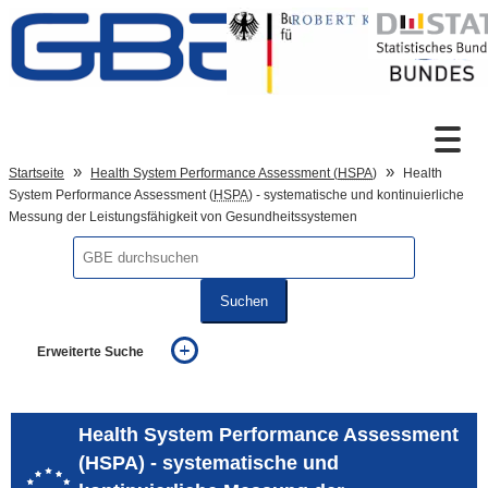
Zum Inhalt
Suche
Startseite
Health System Performance Assessment (
HSPA
)
Health
System Performance Assessment (
HSPA
) - systematische und kontinuierliche
Messung der Leistungsfähigkeit von Gesundheitssystemen
Sprachumschaltung
Suchen
Fußzeile
Erweiterte Suche
... alle Worte
... eines der Worte
... genau diesen Ausdruck
Health System Performance Assessment
auch in allen Texten suchen (Volltextsuche)
(HSPA) - systematische und
auch Synonyme einbeziehen
auch ähnlich geschriebenes einbeziehen