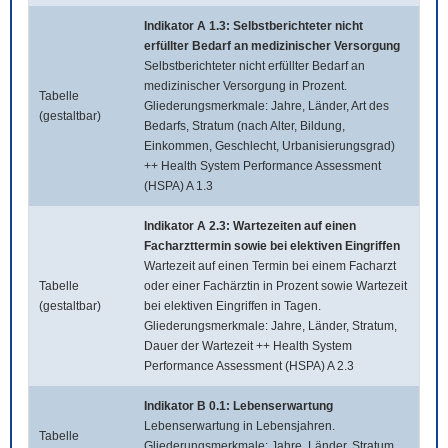
Indikator A 1.3: Selbstberichteter nicht
erfüllter Bedarf an medizinischer Versorgung
Selbstberichteter nicht erfüllter Bedarf an
medizinischer Versorgung in Prozent.
Tabelle
Gliederungsmerkmale: Jahre, Länder, Art des
(gestaltbar)
Bedarfs, Stratum (nach Alter, Bildung,
Einkommen, Geschlecht, Urbanisierungsgrad)
++ Health System Performance Assessment
(HSPA) A 1.3
Indikator A 2.3: Wartezeiten auf einen
Facharzttermin sowie bei elektiven Eingriffen
Wartezeit auf einen Termin bei einem Facharzt
Tabelle
oder einer Fachärztin in Prozent sowie Wartezeit
(gestaltbar)
bei elektiven Eingriffen in Tagen.
Gliederungsmerkmale: Jahre, Länder, Stratum,
Dauer der Wartezeit ++ Health System
Performance Assessment (HSPA) A 2.3
Indikator B 0.1: Lebenserwartung
Lebenserwartung in Lebensjahren.
Tabelle
Gliederungsmerkmale: Jahre, Länder, Stratum