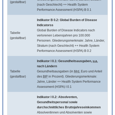
(gestaltbar)
(nach Geschlecht) ++ Health System
Performance Assessment (HSPA) B 0.1
Indikator B 0.2:
Global Burden of Disease
Indicatorss
Global Burden of Disease Indicators
nach
Tabelle
verlorenen Lebensjahren pro 100.000
(gestaltbar)
Personen. Gliederungsmerkmale: Jahre, Länder,
Stratum (nach Geschlecht) ++ Health System
Performance Assessment (HSPA) B 0.2
Indikator I 0.1: Gesundheitsausgaben,
u.a.
nach Ländern
Tabelle
Gesundheitsausgaben (in
Mrd.
Euro und Anteil
(gestaltbar)
des
BIP
in Prozent). Gliederungsmerkmale:
Jahre, Länder ++ Health System Performance
Assessment (HSPA) I 0.1
Indikator I 0.2: Absolventen,
Gesundheitspersonal sowie
durchschnittliches Bruttojahreseinkommen
Absolventinnen und Absolventen sowie