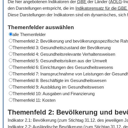
Die hier angebotenen Indikatoren der
GBE
der Länder (
AOLG
-In
den Darstellungen entspricht, die im
Indikatorensatz für die
GBE
Diese Darstellungen der Indikatoren sind ein dynamisches, sich 
Themenfelder auswählen
alle Themenfelder
Themenfeld 2: Bevölkerung und bevölkerungsspezifische R
Themenfeld 3: Gesundheitszustand der Bevölkerung
Themenfeld 4: Gesundheitsrelevante Verhaltensweisen
Themenfeld 5: Gesundheitsrisiken aus der Umwelt
Themenfeld 6: Einrichtungen des Gesundheitswesens
Themenfeld 7: Inanspruchnahme von Leistungen der Gesundh
Themenfeld 8: Beschäftigte im Gesundheitswesen
Themenfeld 9: Ausbildung im Gesundheitswesen
Themenfeld 10: Ausgaben und Finanzierung
Themenfeld 11: Kosten
Themenfeld 2: Bevölkerung und be
Indikator 2.1: Bevölkerung (zum Stichtag 31.12. des jeweiligen 
Indikator 2.2: Ausländische Bevölkerung (zum Stichtag 31.12. d