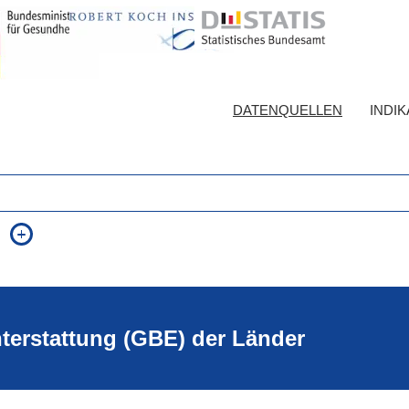
DATENQUELLEN
INDI
auch in allen Texten suchen (Volltextsuche)
e
auch Synonyme einbeziehen
 Ausdruck
auch ähnlich geschriebenes einbeziehen
hterstattung (GBE) der Länder