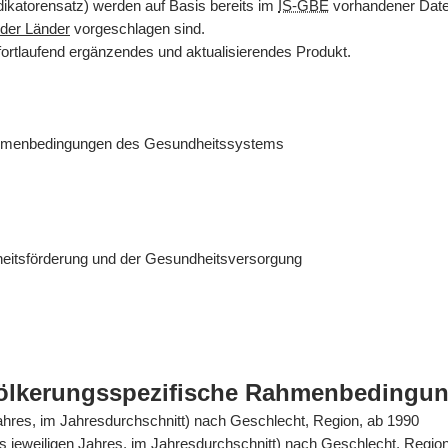
dikatorensatz) werden auf Basis bereits im
IS-GBE
vorhandener Daten
der Länder
vorgeschlagen sind.
fortlaufend ergänzendes und aktualisierendes Produkt.
ahmenbedingungen des Gesundheitssystems
eitsförderung und der Gesundheitsversorgung
völkerungsspezifische Rahmenbedingu
Jahres, im Jahresdurchschnitt) nach Geschlecht, Region, ab 1990
es jeweiligen Jahres, im Jahresdurchschnitt) nach Geschlecht, Regio