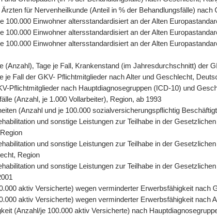
 Ärzten für Nervenheilkunde (Anteil in % der Behandlungsfälle) nach
, je 100.000 Einwohner altersstandardisiert an der Alten Europastand
 je 100.000 Einwohner altersstandardisiert an der Alten Europastand
, je 100.000 Einwohner altersstandardisiert an der Alten Europasta
tage (Anzahl), Tage je Fall, Krankenstand (im Jahresdurchschnitt) der
age je Fall der GKV- Pflichtmitglieder nach Alter und Geschlecht, Deut
r GKV-Pflichtmitglieder nach Hauptdiagnosegruppen (ICD-10) und Gesc
älle (Anzahl, je 1.000 Vollarbeiter), Region, ab 1993
eiten (Anzahl und je 100.000 sozialversicherungspflichtig Beschäfti
abilitation und sonstige Leistungen zur Teilhabe in der Gesetzlichen
 Region
abilitation und sonstige Leistungen zur Teilhabe in der Gesetzlichen
lecht, Region
abilitation und sonstige Leistungen zur Teilhabe in der Gesetzliche
2001
0.000 aktiv Versicherte) wegen verminderter Erwerbsfähigkeit nach 
.000 aktiv Versicherte) wegen verminderter Erwerbsfähigkeit nach A
keit (Anzahl/je 100.000 aktiv Versicherte) nach Hauptdiagnosegrupp