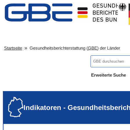
Startseite
Gesundheitsberichterstattung (
GBE
) der Länder
Erweiterte Suche
... alle Worte
... eines der Wort
... genau diesen
Indikatoren - Gesundheitsberic