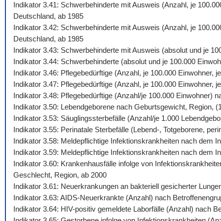
Indikator 3.41: Schwerbehinderte mit Ausweis (Anzahl, je 100.0
Deutschland, ab 1985
Indikator 3.42: Schwerbehinderte mit Ausweis (Anzahl, je 100.00
Deutschland, ab 1985
Indikator 3.43: Schwerbehinderte mit Ausweis (absolut und je 1
Indikator 3.44: Schwerbehinderte (absolut und je 100.000 Einw
Indikator 3.46: Pflegebedürftige (Anzahl, je 100.000 Einwohner,
Indikator 3.47: Pflegebedürftige (Anzahl, je 100.000 Einwohner,
Indikator 3.48: Pflegebedürftige (Anzahl/je 100.000 Einwohner) 
Indikator 3.50: Lebendgeborene nach Geburtsgewicht, Region, (
Indikator 3.53: Säuglingssterbefälle (Anzahl/je 1.000 Lebendgeb
Indikator 3.55: Perinatale Sterbefälle (Lebend-, Totgeborene, peri
Indikator 3.58: Meldepflichtige Infektionskrankheiten nach dem
Indikator 3.59: Meldepflichtige Infektionskrankheiten nach dem 
Indikator 3.60: Krankenhausfälle infolge von Infektionskrankhei
Geschlecht, Region, ab 2000
Indikator 3.61: Neuerkrankungen an bakteriell gesicherter Lung
Indikator 3.63: AIDS-Neuerkrankte (Anzahl) nach Betroffenengr
Indikator 3.64: HIV-positiv gemeldete Laborfälle (Anzahl) nach 
Indikator 3.65: Gestorbene infolge von Infektionskrankheiten (A