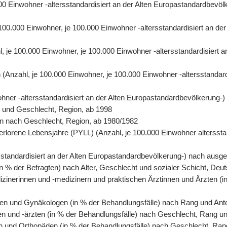
0.000 Einwohner -altersstandardisiert an der Alten Europastandardbe
e 100.000 Einwohner, je 100.000 Einwohner -altersstandardisiert an 
hl, je 100.000 Einwohner, je 100.000 Einwohner -altersstandardisiert
ren (Anzahl, je 100.000 Einwohner, je 100.000 Einwohner -altersstanda
wohner -altersstandardisiert an der Alten Europastandardbevölkerung-
r und Geschlecht, Region, ab 1998
rson nach Geschlecht, Region, ab 1980/1982
erlorene Lebensjahre (PYLL) (Anzahl, je 100.000 Einwohner altersstan
tersstandardisiert an der Alten Europastandardbevölkerung-) nach au
n % der Befragten) nach Alter, Geschlecht und sozialer Schicht, Deu
izinerinnen und -medizinern und praktischen Ärztinnen und Ärzten (i
en und Gynäkologen (in % der Behandlungsfälle) nach Rang und Antei
en und -ärzten (in % der Behandlungsfälle) nach Geschlecht, Rang un
n und Orthopäden (in % der Behandlungsfälle) nach Geschlecht, Rang