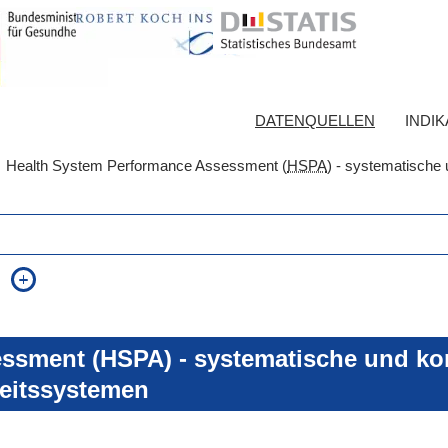
DATENQUELLEN
INDI
Health System Performance Assessment (
HSPA
) - systematische 
auch in allen Texten suchen (Volltextsuche)
e
auch Synonyme einbeziehen
 Ausdruck
auch ähnlich geschriebenes einbeziehen
ssment (HSPA) - systematische und kon
eitssystemen