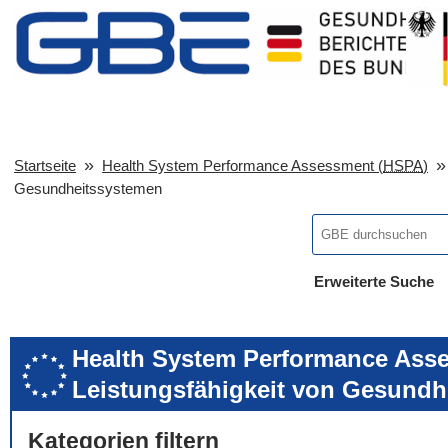
Startseite
Health System Performance Assessment (
HSPA
)
Gesundheitssystemen
Erweiterte Suche
... alle Worte
... eines der Wort
... genau diesen
Health System Performance Asse
Leistungsfähigkeit von Gesundh
Kategorien filtern