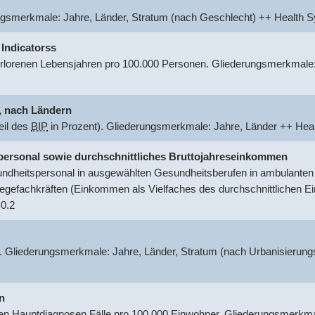
ungsmerkmale: Jahre, Länder, Stratum (nach Geschlecht) ++ Healt
 Indicatorss
rlorenen Lebensjahren pro 100.000 Personen. Gliederungsmerkmale:
.
nach Ländern
eil des
BIP
in Prozent). Gliederungsmerkmale: Jahre, Länder ++ He
tspersonal sowie durchschnittliches Bruttojahreseinkommen
dheitspersonal in ausgewählten Gesundheitsberufen in ambulanten o
egefachkräften (Einkommen als Vielfaches des durchschnittlichen 
0.2
. Gliederungsmerkmale: Jahre, Länder, Stratum (nach Urbanisierung
n
 Hauptdiagnosen Fälle pro 100.000 Einwohner. Gliederungsmerkmal