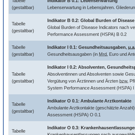
Tabelle
Indikator B 0.1: Lebenserwartung
(gestaltbar)
Lebenserwartung in Lebensjahren. Glieder
Indikator B 0.2:
Global Burden of Disease
Tabelle
Global Burden of Disease Indicators
nach ve
(gestaltbar)
Performance Assessment (HSPA) B 0.2
Tabelle
Indikator I 0.1: Gesundheitsausgaben,
u.a
(gestaltbar)
Gesundheitsausgaben (in
Mrd.
Euro und Ant
Indikator I 0.2: Absolventen, Gesundhei
Tabelle
Absolventinnen und Absolventen sowie Gesun
(gestaltbar)
Vergütung von Ärztinnen und Ärzten
bzw.
Pfl
System Performance Assessment (HSPA) I 
Indikator O 0.1: Ambulante Arztkontakte
Tabelle
Ambulante Arztkontakte (geschätzte Anzahl)
(gestaltbar)
Assessment (HSPA) O 0.1
Indikator O 0.3: Krankenhausentlassunge
Tabelle
Krankenhausentlassungen nach ausgewählten