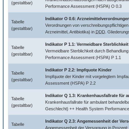
(gestaltbar)
Performance Assessment (HSPA) O 0.3
Indikator O 0.6: Arzneimittelverordnunge
Tabelle
Verordnungen von verschreibungspflichtigen 
(gestaltbar)
Arzneimittel, Antibiotika) in
DDD
. Gliederun
Indikator P 1.1: Vermeidbare Sterblichkeit
Tabelle
Vermeidbare Sterblichkeit durch Behandlung
(gestaltbar)
Performance Assessment (HSPA) P 1.1
Indikator P 2.2: Impfquote Kinder
Tabelle
Impfquote der Kinder mit vorgelegtem Impfa
(gestaltbar)
Assessment (HSPA) P 2.2
Indikator Q 1.3: Krankenhausfallrate fü
Tabelle
Krankenhausfallrate für ambulant behandelb
(gestaltbar)
Geschlecht) ++ Health System Performanc
Indikator Q 2.3: Angemessenheit der Ver
Tabelle
Angemessenheit der Versorgung in Prozent: