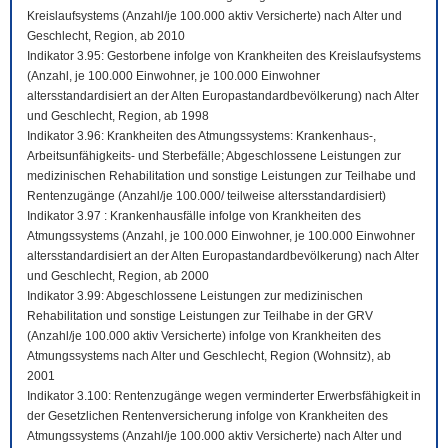
Kreislaufsystems (Anzahl/je 100.000 aktiv Versicherte) nach Alter und
Geschlecht, Region, ab 2010
Indikator 3.95: Gestorbene infolge von Krankheiten des Kreislaufsystems
(Anzahl, je 100.000 Einwohner, je 100.000 Einwohner
altersstandardisiert an der Alten Europastandardbevölkerung) nach Alter
und Geschlecht, Region, ab 1998
Indikator 3.96: Krankheiten des Atmungssystems: Krankenhaus-,
Arbeitsunfähigkeits- und Sterbefälle; Abgeschlossene Leistungen zur
medizinischen Rehabilitation und sonstige Leistungen zur Teilhabe und
Rentenzugänge (Anzahl/je 100.000/ teilweise altersstandardisiert)
Indikator 3.97 : Krankenhausfälle infolge von Krankheiten des
Atmungssystems (Anzahl, je 100.000 Einwohner, je 100.000 Einwohner
altersstandardisiert an der Alten Europastandardbevölkerung) nach Alter
und Geschlecht, Region, ab 2000
Indikator 3.99: Abgeschlossene Leistungen zur medizinischen
Rehabilitation und sonstige Leistungen zur Teilhabe in der GRV
(Anzahl/je 100.000 aktiv Versicherte) infolge von Krankheiten des
Atmungssystems nach Alter und Geschlecht, Region (Wohnsitz), ab
2001
Indikator 3.100: Rentenzugänge wegen verminderter Erwerbsfähigkeit in
der Gesetzlichen Rentenversicherung infolge von Krankheiten des
Atmungssystems (Anzahl/je 100.000 aktiv Versicherte) nach Alter und