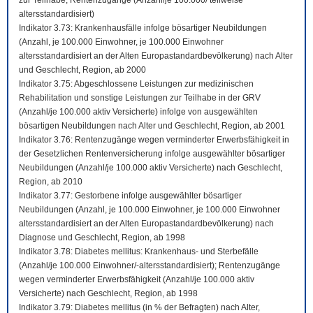
zur Teilhabe; Rentenzugänge (Anzahl/je 100.000/ teilweise
altersstandardisiert)
Indikator 3.73: Krankenhausfälle infolge bösartiger Neubildungen
(Anzahl, je 100.000 Einwohner, je 100.000 Einwohner
altersstandardisiert an der Alten Europastandardbevölkerung) nach Alter
und Geschlecht, Region, ab 2000
Indikator 3.75: Abgeschlossene Leistungen zur medizinischen
Rehabilitation und sonstige Leistungen zur Teilhabe in der GRV
(Anzahl/je 100.000 aktiv Versicherte) infolge von ausgewählten
bösartigen Neubildungen nach Alter und Geschlecht, Region, ab 2001
Indikator 3.76: Rentenzugänge wegen verminderter Erwerbsfähigkeit in
der Gesetzlichen Rentenversicherung infolge ausgewählter bösartiger
Neubildungen (Anzahl/je 100.000 aktiv Versicherte) nach Geschlecht,
Region, ab 2010
Indikator 3.77: Gestorbene infolge ausgewählter bösartiger
Neubildungen (Anzahl, je 100.000 Einwohner, je 100.000 Einwohner
altersstandardisiert an der Alten Europastandardbevölkerung) nach
Diagnose und Geschlecht, Region, ab 1998
Indikator 3.78: Diabetes mellitus: Krankenhaus- und Sterbefälle
(Anzahl/je 100.000 Einwohner/-altersstandardisiert); Rentenzugänge
wegen verminderter Erwerbsfähigkeit (Anzahl/je 100.000 aktiv
Versicherte) nach Geschlecht, Region, ab 1998
Indikator 3.79: Diabetes mellitus (in % der Befragten) nach Alter,