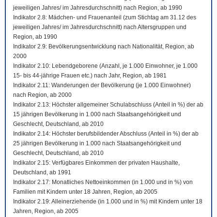
jeweiligen Jahres/ im Jahresdurchschnitt) nach Region, ab 1990
Indikator 2.8: Mädchen- und Frauenanteil (zum Stichtag am 31.12 des
jeweiligen Jahres/ im Jahresdurchschnitt) nach Altersgruppen und
Region, ab 1990
Indikator 2.9: Bevölkerungsentwicklung nach Nationalität, Region, ab
2000
Indikator 2.10: Lebendgeborene (Anzahl, je 1.000 Einwohner, je 1.000
15- bis 44-jährige Frauen etc.) nach Jahr, Region, ab 1981
Indikator 2.11: Wanderungen der Bevölkerung (je 1.000 Einwohner)
nach Region, ab 2000
Indikator 2.13: Höchster allgemeiner Schulabschluss (Anteil in %) der ab
15 jährigen Bevölkerung in 1.000 nach Staatsangehörigkeit und
Geschlecht, Deutschland, ab 2010
Indikator 2.14: Höchster berufsbildender Abschluss (Anteil in %) der ab
25 jährigen Bevölkerung in 1.000 nach Staatsangehörigkeit und
Geschlecht, Deutschland, ab 2010
Indikator 2.15: Verfügbares Einkommen der privaten Haushalte,
Deutschland, ab 1991
Indikator 2.17: Monatliches Nettoeinkommen (in 1.000 und in %) von
Familien mit Kindern unter 18 Jahren, Region, ab 2005
Indikator 2.19: Alleinerziehende (in 1.000 und in %) mit Kindern unter 18
Jahren, Region, ab 2005