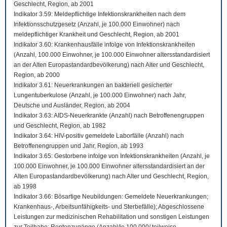
Geschlecht, Region, ab 2001
Indikator 3.59: Meldepflichtige Infektionskrankheiten nach dem
Infektionsschutzgesetz (Anzahl, je 100.000 Einwohner) nach
meldepflichtiger Krankheit und Geschlecht, Region, ab 2001
Indikator 3.60: Krankenhausfälle infolge von Infektionskrankheiten
(Anzahl, 100.000 Einwohner, je 100.000 Einwohner altersstandardisiert
an der Alten Europastandardbevölkerung) nach Alter und Geschlecht,
Region, ab 2000
Indikator 3.61: Neuerkrankungen an bakteriell gesicherter
Lungentuberkulose (Anzahl, je 100.000 Einwohner) nach Jahr,
Deutsche und Ausländer, Region, ab 2004
Indikator 3.63: AIDS-Neuerkrankte (Anzahl) nach Betroffenengruppen
und Geschlecht, Region, ab 1982
Indikator 3.64: HIV-positiv gemeldete Laborfälle (Anzahl) nach
Betroffenengruppen und Jahr, Region, ab 1993
Indikator 3.65: Gestorbene infolge von Infektionskrankheiten (Anzahl, je
100.000 Einwohner, je 100.000 Einwohner altersstandardisiert an der
Alten Europastandardbevölkerung) nach Alter und Geschlecht, Region,
ab 1998
Indikator 3.66: Bösartige Neubildungen: Gemeldete Neuerkrankungen;
Krankenhaus-, Arbeitsunfähigkeits- und Sterbefälle); Abgeschlossene
Leistungen zur medizinischen Rehabilitation und sonstigen Leistungen