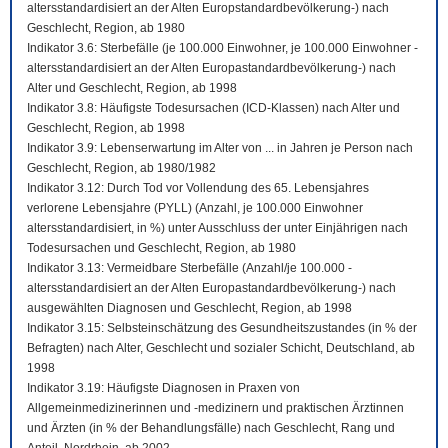
altersstandardisiert an der Alten Europstandardbevölkerung-) nach
Geschlecht, Region, ab 1980
Indikator 3.6: Sterbefälle (je 100.000 Einwohner, je 100.000 Einwohner -
altersstandardisiert an der Alten Europastandardbevölkerung-) nach
Alter und Geschlecht, Region, ab 1998
Indikator 3.8: Häufigste Todesursachen (ICD-Klassen) nach Alter und
Geschlecht, Region, ab 1998
Indikator 3.9: Lebenserwartung im Alter von ... in Jahren je Person nach
Geschlecht, Region, ab 1980/1982
Indikator 3.12: Durch Tod vor Vollendung des 65. Lebensjahres
verlorene Lebensjahre (PYLL) (Anzahl, je 100.000 Einwohner
altersstandardisiert, in %) unter Ausschluss der unter Einjährigen nach
Todesursachen und Geschlecht, Region, ab 1980
Indikator 3.13: Vermeidbare Sterbefälle (Anzahl/je 100.000 -
altersstandardisiert an der Alten Europastandardbevölkerung-) nach
ausgewählten Diagnosen und Geschlecht, Region, ab 1998
Indikator 3.15: Selbsteinschätzung des Gesundheitszustandes (in % der
Befragten) nach Alter, Geschlecht und sozialer Schicht, Deutschland, ab
1998
Indikator 3.19: Häufigste Diagnosen in Praxen von
Allgemeinmedizinerinnen und -medizinern und praktischen Ärztinnen
und Ärzten (in % der Behandlungsfälle) nach Geschlecht, Rang und