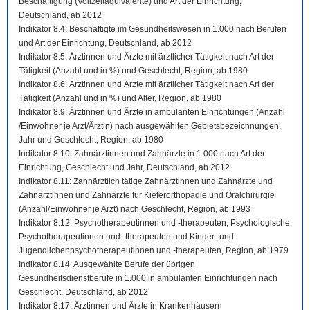
Beschäftigung (Vollzeitäquivalente) und Art der Einrichtung,
Deutschland, ab 2012
Indikator 8.4: Beschäftigte im Gesundheitswesen in 1.000 nach Berufen
und Art der Einrichtung, Deutschland, ab 2012
Indikator 8.5: Ärztinnen und Ärzte mit ärztlicher Tätigkeit nach Art der
Tätigkeit (Anzahl und in %) und Geschlecht, Region, ab 1980
Indikator 8.6: Ärztinnen und Ärzte mit ärztlicher Tätigkeit nach Art der
Tätigkeit (Anzahl und in %) und Alter, Region, ab 1980
Indikator 8.9: Ärztinnen und Ärzte in ambulanten Einrichtungen (Anzahl
/Einwohner je Arzt/Ärztin) nach ausgewählten Gebietsbezeichnungen,
Jahr und Geschlecht, Region, ab 1980
Indikator 8.10: Zahnärztinnen und Zahnärzte in 1.000 nach Art der
Einrichtung, Geschlecht und Jahr, Deutschland, ab 2012
Indikator 8.11: Zahnärztlich tätige Zahnärztinnen und Zahnärzte und
Zahnärztinnen und Zahnärzte für Kieferorthopädie und Oralchirurgie
(Anzahl/Einwohner je Arzt) nach Geschlecht, Region, ab 1993
Indikator 8.12: Psychotherapeutinnen und -therapeuten, Psychologische
Psychotherapeutinnen und -therapeuten und Kinder- und
Jugendlichenpsychotherapeutinnen und -therapeuten, Region, ab 1979
Indikator 8.14: Ausgewählte Berufe der übrigen
Gesundheitsdienstberufe in 1.000 in ambulanten Einrichtungen nach
Geschlecht, Deutschland, ab 2012
Indikator 8.17: Ärztinnen und Ärzte in Krankenhäusern