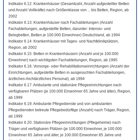
Indikator 6.12: Krankenhäuser (Gesamtzahl, Anzahl aufgestellter Betten
und Anzahl Vollkräfte) nach Größenklasse von ... bis Betten, Region, ab
2002
Indikator 6.13: Krankenhäuser nach Fachabteilungen (Anzahl
Fachabteilungen, aufgestellte Betten, darunter: Intensiv- und
Belegbetten, Betten je 100.000 Einwohner) Deutschland, ab 1994
Indikator 6.14: Krankenhäuser mit Tages- und Nachtklinikplätzen,
Region, ab 2002
Indikator 6.15: Betten in Krankenhäusern (Anzahl und je 100.000
Einwohner) nach wichtigsten Fachabteilungen, Region, ab 1995
Indikator 6.16: Vorsorge- oder Rehabilitationseinrichtungen (Anzahl der
Einrichtungen, aufgestellte Betten in ausgesuchten Fachabteilungen,
ärztliches-/nichtärztliches Personal), ab 1994
Indikator 6.17: Ambulante und stationäre Pflegeeinrichtungen nach
verfügbaren Plätzen (je 100.000 Einwohner 65 Jahre und älter), Region,
ab 1999
Indikator 6.19: Ambulante Pflegedienste und von ambulanten
Pflegediensten betreute Pflegebedürftige (Anzahl) nach Träger, Region,
ab 1999
Indikator 6.20: Stationäre Pflegeeinrichtungen (Pflegeheime) nach
Träger und verfügbaren Plätzen (je 100.000 Einwohner, je 100.000
Einwohner 65 Jahre und älter, je 100.000 Einwohner 85 Jahre und