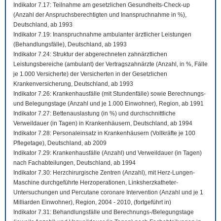
Indikator 7.17: Teilnahme am gesetzlichen Gesundheits-Check-up
(Anzahl der Anspruchsberechtigten und Inanspruchnahme in %),
Deutschland, ab 1993
Indikator 7.19: Inanspruchnahme ambulanter ärztlicher Leistungen
(Behandlungsfälle), Deutschland, ab 1993
Indikator 7.24: Struktur der abgerechneten zahnärztlichen
Leistungsbereiche (ambulant) der Vertragszahnärzte (Anzahl, in %, Fälle
je 1.000 Versicherte) der Versicherten in der Gesetzlichen
Krankenversicherung, Deutschland, ab 1993
Indikator 7.26: Krankenhausfälle (mit Stundenfälle) sowie Berechnungs-
und Belegungstage (Anzahl und je 1.000 Einwohner), Region, ab 1991
Indikator 7.27: Bettenauslastung (in %) und durchschnittliche
Verweildauer (in Tagen) in Krankenhäusern, Deutschland, ab 1994
Indikator 7.28: Personaleinsatz in Krankenhäusern (Vollkräfte je 100
Pflegetage), Deutschland, ab 2009
Indikator 7.29: Krankenhausfälle (Anzahl) und Verweildauer (in Tagen)
nach Fachabteilungen, Deutschland, ab 1994
Indikator 7.30: Herzchirurgische Zentren (Anzahl), mit Herz-Lungen-
Maschine durchgeführte Herzoperationen, Linksherzkatheter-
Untersuchungen und Percutane coronare Intervention (Anzahl und je 1
Milliarden Einwohner), Region, 2004 - 2010, (fortgeführt in)
Indikator 7.31: Behandlungsfälle und Berechnungs-/Belegungstage