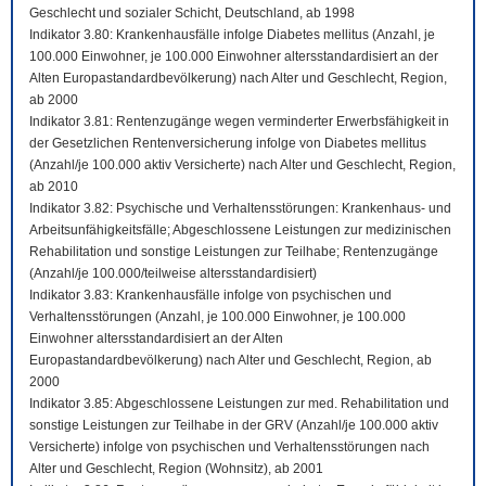
Geschlecht und sozialer Schicht, Deutschland, ab 1998
Indikator 3.80: Krankenhausfälle infolge Diabetes mellitus (Anzahl, je
100.000 Einwohner, je 100.000 Einwohner altersstandardisiert an der
Alten Europastandardbevölkerung) nach Alter und Geschlecht, Region,
ab 2000
Indikator 3.81: Rentenzugänge wegen verminderter Erwerbsfähigkeit in
der Gesetzlichen Rentenversicherung infolge von Diabetes mellitus
(Anzahl/je 100.000 aktiv Versicherte) nach Alter und Geschlecht, Region,
ab 2010
Indikator 3.82: Psychische und Verhaltensstörungen: Krankenhaus- und
Arbeitsunfähigkeitsfälle; Abgeschlossene Leistungen zur medizinischen
Rehabilitation und sonstige Leistungen zur Teilhabe; Rentenzugänge
(Anzahl/je 100.000/teilweise altersstandardisiert)
Indikator 3.83: Krankenhausfälle infolge von psychischen und
Verhaltensstörungen (Anzahl, je 100.000 Einwohner, je 100.000
Einwohner altersstandardisiert an der Alten
Europastandardbevölkerung) nach Alter und Geschlecht, Region, ab
2000
Indikator 3.85: Abgeschlossene Leistungen zur med. Rehabilitation und
sonstige Leistungen zur Teilhabe in der GRV (Anzahl/je 100.000 aktiv
Versicherte) infolge von psychischen und Verhaltensstörungen nach
Alter und Geschlecht, Region (Wohnsitz), ab 2001