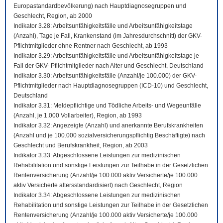
Europastandardbevölkerung) nach Hauptdiagnosegruppen und
Geschlecht, Region, ab 2000
Indikator 3.28: Arbeitsunfähigkeitsfälle und Arbeitsunfähigkeitstage
(Anzahl), Tage je Fall, Krankenstand (im Jahresdurchschnitt) der GKV-
Pflichtmitglieder ohne Rentner nach Geschlecht, ab 1993
Indikator 3.29: Arbeitsunfähigkeitsfälle und Arbeitsunfähigkeitstage je
Fall der GKV- Pflichtmitglieder nach Alter und Geschlecht, Deutschland
Indikator 3.30: Arbeitsunfähigkeitsfälle (Anzahl/je 100.000) der GKV-
Pflichtmitglieder nach Hauptdiagnosegruppen (ICD-10) und Geschlecht,
Deutschland
Indikator 3.31: Meldepflichtige und Tödliche Arbeits- und Wegeunfälle
(Anzahl, je 1.000 Vollarbeiter), Region, ab 1993
Indikator 3.32: Angezeigte (Anzahl) und anerkannte Berufskrankheiten
(Anzahl und je 100.000 sozialversicherungspflichtig Beschäftigte) nach
Geschlecht und Berufskrankheit, Region, ab 2003
Indikator 3.33: Abgeschlossene Leistungen zur medizinischen
Rehabilitation und sonstige Leistungen zur Teilhabe in der Gesetzlichen
Rentenversicherung (Anzahl/je 100.000 aktiv Versicherte/je 100.000
aktiv Versicherte altersstandardisiert) nach Geschlecht, Region
Indikator 3.34: Abgeschlossene Leistungen zur medizinischen
Rehabilitation und sonstige Leistungen zur Teilhabe in der Gesetzlichen
Rentenversicherung (Anzahl/je 100.000 aktiv Versicherte/je 100.000