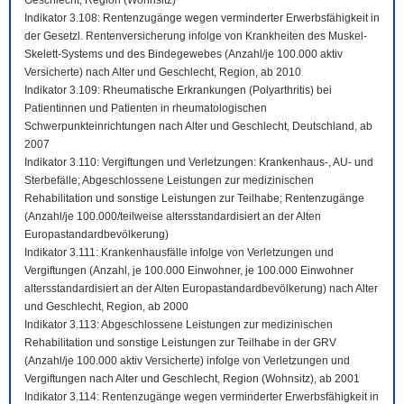
Geschlecht, Region (Wohnsitz)
Indikator 3.108: Rentenzugänge wegen verminderter Erwerbsfähigkeit in
der Gesetzl. Rentenversicherung infolge von Krankheiten des Muskel-
Skelett-Systems und des Bindegewebes (Anzahl/je 100.000 aktiv
Versicherte) nach Alter und Geschlecht, Region, ab 2010
Indikator 3.109: Rheumatische Erkrankungen (Polyarthritis) bei
Patientinnen und Patienten in rheumatologischen
Schwerpunkteinrichtungen nach Alter und Geschlecht, Deutschland, ab
2007
Indikator 3.110: Vergiftungen und Verletzungen: Krankenhaus-, AU- und
Sterbefälle; Abgeschlossene Leistungen zur medizinischen
Rehabilitation und sonstige Leistungen zur Teilhabe; Rentenzugänge
(Anzahl/je 100.000/teilweise altersstandardisiert an der Alten
Europastandardbevölkerung)
Indikator 3.111: Krankenhausfälle infolge von Verletzungen und
Vergiftungen (Anzahl, je 100.000 Einwohner, je 100.000 Einwohner
altersstandardisiert an der Alten Europastandardbevölkerung) nach Alter
und Geschlecht, Region, ab 2000
Indikator 3.113: Abgeschlossene Leistungen zur medizinischen
Rehabilitation und sonstige Leistungen zur Teilhabe in der GRV
(Anzahl/je 100.000 aktiv Versicherte) infolge von Verletzungen und
Vergiftungen nach Alter und Geschlecht, Region (Wohnsitz), ab 2001
Indikator 3.114: Rentenzugänge wegen verminderter Erwerbsfähigkeit in