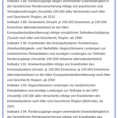
Indikator 3.86: Rentenzugänge wegen verminderter Erwerbsfähigkeit in
der Gesetzlichen Rentenversicherung infolge von psychischen und
Verhaltensstörungen (Anzahl/je 100.000 aktiv Versicherte) nach Alter
und Geschlecht, Region, ab 2010
Indikator 3.88: Gestorbene (Anzahl, je 100.000 Einwohner, je 100.000
Einwohner altersstandardisiert an der Alten
Europastandardbevölkerung) infolge vorsätzlicher Selbstbeschädigung
(Suizid) nach Alter und Geschlecht, Region, ab 1998
Indikator 3.90: Krankheiten des Kreislaufsystems: Krankenhaus-,
Arbeitsunfähigkeits- und Sterbefälle; Abgeschlossene Leistungen zur
medizinischen Rehabilitation und sonstigen Leistungen zur Teilhabe;
Rentenzugänge (Anzahl/je 100.000/ teilweise altersstandardisiert)
Indikator 3.91: Krankenhausfälle infolge von Krankheiten des
Kreislaufsystems (Anzahl, je 100.000 Einwohner, je 100.000 Einwohner
altersstandardisiert an der Alten Europastandardbevölkerung) nach Alter
und Geschlecht, Region, ab 2000
Indikator 3.93: Abgeschlossene Leistungen zur medizinischen
Rehabilitation und sonstige Leistungen zur Teilhabe in der GRV
(Anzahl/je 100.000 aktiv Versicherte) infolge von Krankheiten des
Kreislaufsystems nach Alter und Geschlecht, Region (Wohnsitz), ab
2001
Indikator 3.94: Rentenzugänge wegen verminderter Erwerbsfähigkeit in
der Gesetzlichen Rentenversicherung infolge von Krankheiten des