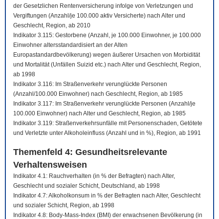
der Gesetzlichen Rentenversicherung infolge von Verletzungen und
Vergiftungen (Anzahl/je 100.000 aktiv Versicherte) nach Alter und
Geschlecht, Region, ab 2010
Indikator 3.115: Gestorbene (Anzahl, je 100.000 Einwohner, je 100.000
Einwohner altersstandardisiert an der Alten
Europastandardbevölkerung) wegen äußerer Ursachen von Morbidität
und Mortalität (Unfällen Suizid etc.) nach Alter und Geschlecht, Region,
ab 1998
Indikator 3.116: Im Straßenverkehr verunglückte Personen
(Anzahl/100.000 Einwohner) nach Geschlecht, Region, ab 1985
Indikator 3.117: Im Straßenverkehr verunglückte Personen (Anzahl/je
100.000 Einwohner) nach Alter und Geschlecht, Region, ab 1985
Indikator 3.119: Straßenverkehrsunfälle mit Personenschaden, Getötete
und Verletzte unter Alkoholeinfluss (Anzahl und in %), Region, ab 1991
Themenfeld 4: Gesundheitsrelevante
Verhaltensweisen
Indikator 4.1: Rauchverhalten (in % der Befragten) nach Alter,
Geschlecht und sozialer Schicht, Deutschland, ab 1998
Indikator 4.7: Alkoholkonsum in % der Befragten nach Alter, Geschlecht
und sozialer Schicht, Region, ab 1998
Indikator 4.8: Body-Mass-Index (BMI) der erwachsenen Bevölkerung (in