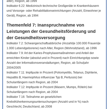
älter), Region, ab 1999
Indikator 6.22: Medizinisch-technische Großgeräte in Krankenhäusern
und Vorsorge- oder Rehabilitationseinrichtungen (Anzahl, Einwohner je
Gerät), Region, ab 1994
Themenfeld 7: Inanspruchnahme von
Leistungen der Gesundheitsförderung und
der Gesundheitsversorgung
Indikator 7.2: Schwangerschaftsabbrüche (Anzahl/je 100.000 Frauen/je
1.000 Lebendgeborene) nach Alter, Region (Wohnsitzland), ab 1996
Indikator 7.9: Art der Karies-Prophylaxemaßnahmen und Anteil der
erreichten Kinder (absolut und in Prozent) nach Einrichtungstyp sowie
Anzahl der Informationsveranstaltungen, Region, ab Schuljahr
2004/2005
Indikator 7.11: Impfquote in Prozent (Poliomyelitis, Tetanus, Diphterie,
Hepatitis B, Haemophilus influenzae Typ B, Pertussis) bei
Schulanfängern nach Region, ab 2004
Indikator 7.12: Impfquote in Prozent (Masern, Mumps, Röteln) bei
Schulanfängern nach Region, ab 2004
Indikator 7.16: Teilnahme an gesetzlichen
Krebsfrüherkennungsuntersuchungen (Anzahl und in %) nach
Geschlecht, Deutschland, ab 2008