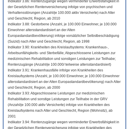
Indikator 3.86: Rentenzugänge wegen verminderter Erwerbsfähigkeit in
der Gesetzlichen Rentenversicherung infolge von psychischen und
Verhaltensstörungen (Anzahl/je 100.000 aktiv Versicherte) nach Alter
und Geschlecht, Region, ab 2010
Indikator 3.88: Gestorbene (Anzahl, je 100.000 Einwohner, je 100.000
Einwohner altersstandardisiert an der Alten
Europastandardbevölkerung) infolge vorsätzlicher Selbstbeschädigung
(Suizid) nach Alter und Geschlecht, Region, ab 1998
Indikator 3.90: Krankheiten des Kreislaufsystems: Krankenhaus-,
Arbeitsunfähigkeits- und Sterbefälle; Abgeschlossene Leistungen zur
medizinischen Rehabilitation und sonstigen Leistungen zur Teilhabe;
Rentenzugänge (Anzahl/je 100.000/ teilweise altersstandardisiert)
Indikator 3.91: Krankenhausfälle infolge von Krankheiten des
Kreislaufsystems (Anzahl, je 100.000 Einwohner, je 100.000 Einwohner
altersstandardisiert an der Alten Europastandardbevölkerung) nach Alter
und Geschlecht, Region, ab 2000
Indikator 3.93: Abgeschlossene Leistungen zur medizinischen
Rehabilitation und sonstige Leistungen zur Teilhabe in der GRV
(Anzahl/je 100.000 aktiv Versicherte) infolge von Krankheiten des
Kreislaufsystems nach Alter und Geschlecht, Region (Wohnsitz), ab
2001
Indikator 3.94: Rentenzugänge wegen verminderter Erwerbsfähigkeit in
der Gesetzlichen Rentenversicherung infolge von Krankheiten des