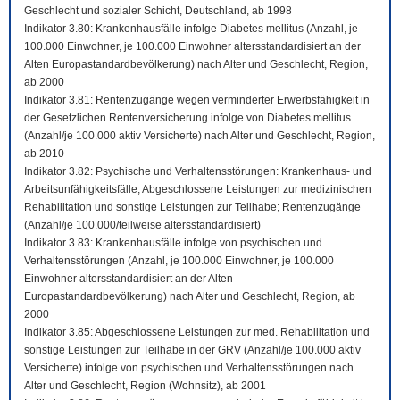
Geschlecht und sozialer Schicht, Deutschland, ab 1998
Indikator 3.80: Krankenhausfälle infolge Diabetes mellitus (Anzahl, je
100.000 Einwohner, je 100.000 Einwohner altersstandardisiert an der
Alten Europastandardbevölkerung) nach Alter und Geschlecht, Region,
ab 2000
Indikator 3.81: Rentenzugänge wegen verminderter Erwerbsfähigkeit in
der Gesetzlichen Rentenversicherung infolge von Diabetes mellitus
(Anzahl/je 100.000 aktiv Versicherte) nach Alter und Geschlecht, Region,
ab 2010
Indikator 3.82: Psychische und Verhaltensstörungen: Krankenhaus- und
Arbeitsunfähigkeitsfälle; Abgeschlossene Leistungen zur medizinischen
Rehabilitation und sonstige Leistungen zur Teilhabe; Rentenzugänge
(Anzahl/je 100.000/teilweise altersstandardisiert)
Indikator 3.83: Krankenhausfälle infolge von psychischen und
Verhaltensstörungen (Anzahl, je 100.000 Einwohner, je 100.000
Einwohner altersstandardisiert an der Alten
Europastandardbevölkerung) nach Alter und Geschlecht, Region, ab
2000
Indikator 3.85: Abgeschlossene Leistungen zur med. Rehabilitation und
sonstige Leistungen zur Teilhabe in der GRV (Anzahl/je 100.000 aktiv
Versicherte) infolge von psychischen und Verhaltensstörungen nach
Alter und Geschlecht, Region (Wohnsitz), ab 2001