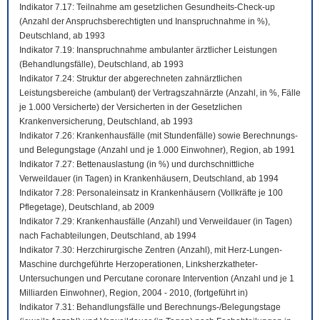
Indikator 7.17: Teilnahme am gesetzlichen Gesundheits-Check-up
(Anzahl der Anspruchsberechtigten und Inanspruchnahme in %),
Deutschland, ab 1993
Indikator 7.19: Inanspruchnahme ambulanter ärztlicher Leistungen
(Behandlungsfälle), Deutschland, ab 1993
Indikator 7.24: Struktur der abgerechneten zahnärztlichen
Leistungsbereiche (ambulant) der Vertragszahnärzte (Anzahl, in %, Fälle
je 1.000 Versicherte) der Versicherten in der Gesetzlichen
Krankenversicherung, Deutschland, ab 1993
Indikator 7.26: Krankenhausfälle (mit Stundenfälle) sowie Berechnungs-
und Belegungstage (Anzahl und je 1.000 Einwohner), Region, ab 1991
Indikator 7.27: Bettenauslastung (in %) und durchschnittliche
Verweildauer (in Tagen) in Krankenhäusern, Deutschland, ab 1994
Indikator 7.28: Personaleinsatz in Krankenhäusern (Vollkräfte je 100
Pflegetage), Deutschland, ab 2009
Indikator 7.29: Krankenhausfälle (Anzahl) und Verweildauer (in Tagen)
nach Fachabteilungen, Deutschland, ab 1994
Indikator 7.30: Herzchirurgische Zentren (Anzahl), mit Herz-Lungen-
Maschine durchgeführte Herzoperationen, Linksherzkatheter-
Untersuchungen und Percutane coronare Intervention (Anzahl und je 1
Milliarden Einwohner), Region, 2004 - 2010, (fortgeführt in)
Indikator 7.31: Behandlungsfälle und Berechnungs-/Belegungstage