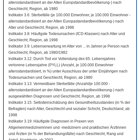
altersstandardisiert an der Alten Europstandardbevölkerung-) nach
Geschlecht, Region, ab 1980
Indikator 3.6: Sterbefälle (je 100.000 Einwohner, je 100.000 Einwohner -
altersstandardisiert an der Alten Europastandardbevölkerung-) nach
Alter und Geschlecht, Region, ab 1998
Indikator 3.8: Häufigste Todesursachen (ICD-Klassen) nach Alter und
Geschlecht, Region, ab 1998
Indikator 3.9: Lebenserwartung im Alter von ... in Jahren je Person nach
Geschlecht, Region, ab 1980/1982
Indikator 3.12: Durch Tod vor Vollendung des 65. Lebensjahres
verlorene Lebensjahre (PYLL) (Anzahl, je 100.000 Einwohner
altersstandardisiert, in %) unter Ausschluss der unter Einjährigen nach
Todesursachen und Geschlecht, Region, ab 1980
Indikator 3.13: Vermeidbare Sterbefälle (Anzahl/je 100.000 -
altersstandardisiert an der Alten Europastandardbevölkerung-) nach
ausgewählten Diagnosen und Geschlecht, Region, ab 1998
Indikator 3.15: Selbsteinschätzung des Gesundheitszustandes (in % der
Befragten) nach Alter, Geschlecht und sozialer Schicht, Deutschland, ab
1998
Indikator 3.19: Häufigste Diagnosen in Praxen von
Allgemeinmedizinerinnen und -medizinern und praktischen Ärztinnen
und Ärzten (in % der Behandlungsfälle) nach Geschlecht, Rang und