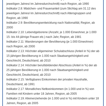
jeweiligen Jahres/ im Jahresdurchschnitt) nach Region, ab 1990
Indikator 2.8: Mädchen- und Frauenanteil (zum Stichtag am 31.12 des
jeweiligen Jahres/ im Jahresdurchschnitt) nach Altersgruppen und
Region, ab 1990
Indikator 2.9: Bevölkerungsentwicklung nach Nationalität, Region, ab
2000
Indikator 2.10: Lebendgeborene (Anzahl, je 1.000 Einwohner, je 1.000
15- bis 44-jährige Frauen etc.) nach Jahr, Region, ab 1981
Indikator 2.11: Wanderungen der Bevölkerung (je 1.000 Einwohner)
nach Region, ab 2000
Indikator 2.13: Höchster allgemeiner Schulabschluss (Anteil in %) der ab
15 jährigen Bevölkerung in 1.000 nach Staatsangehörigkeit und
Geschlecht, Deutschland, ab 2010
Indikator 2.14: Höchster berufsbildender Abschluss (Anteil in %) der ab
25 jährigen Bevölkerung in 1.000 nach Staatsangehörigkeit und
Geschlecht, Deutschland, ab 2010
Indikator 2.15: Verfügbares Einkommen der privaten Haushalte,
Deutschland, ab 1991
Indikator 2.17: Monatliches Nettoeinkommen (in 1.000 und in %) von
Familien mit Kindern unter 18 Jahren, Region, ab 2005
Indikator 2.19: Alleinerziehende (in 1.000 und in %) mit Kindern unter 18
Jahren, Region, ab 2005