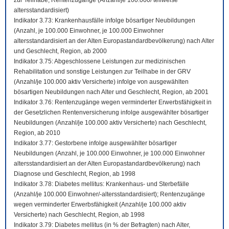
zur Teilhabe; Rentenzugänge (Anzahl/je 100.000/ teilweise
altersstandardisiert)
Indikator 3.73: Krankenhausfälle infolge bösartiger Neubildungen
(Anzahl, je 100.000 Einwohner, je 100.000 Einwohner
altersstandardisiert an der Alten Europastandardbevölkerung) nach Alter
und Geschlecht, Region, ab 2000
Indikator 3.75: Abgeschlossene Leistungen zur medizinischen
Rehabilitation und sonstige Leistungen zur Teilhabe in der GRV
(Anzahl/je 100.000 aktiv Versicherte) infolge von ausgewählten
bösartigen Neubildungen nach Alter und Geschlecht, Region, ab 2001
Indikator 3.76: Rentenzugänge wegen verminderter Erwerbsfähigkeit in
der Gesetzlichen Rentenversicherung infolge ausgewählter bösartiger
Neubildungen (Anzahl/je 100.000 aktiv Versicherte) nach Geschlecht,
Region, ab 2010
Indikator 3.77: Gestorbene infolge ausgewählter bösartiger
Neubildungen (Anzahl, je 100.000 Einwohner, je 100.000 Einwohner
altersstandardisiert an der Alten Europastandardbevölkerung) nach
Diagnose und Geschlecht, Region, ab 1998
Indikator 3.78: Diabetes mellitus: Krankenhaus- und Sterbefälle
(Anzahl/je 100.000 Einwohner/-altersstandardisiert); Rentenzugänge
wegen verminderter Erwerbsfähigkeit (Anzahl/je 100.000 aktiv
Versicherte) nach Geschlecht, Region, ab 1998
Indikator 3.79: Diabetes mellitus (in % der Befragten) nach Alter,