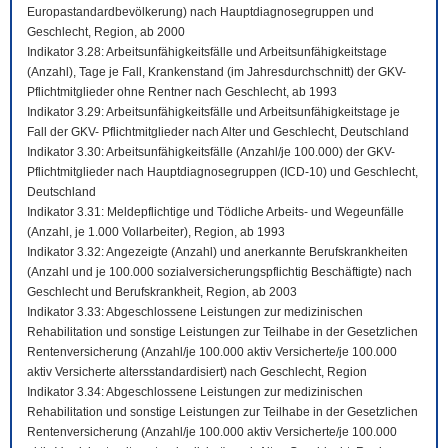
Europastandardbevölkerung) nach Hauptdiagnosegruppen und
Geschlecht, Region, ab 2000
Indikator 3.28: Arbeitsunfähigkeitsfälle und Arbeitsunfähigkeitstage
(Anzahl), Tage je Fall, Krankenstand (im Jahresdurchschnitt) der GKV-
Pflichtmitglieder ohne Rentner nach Geschlecht, ab 1993
Indikator 3.29: Arbeitsunfähigkeitsfälle und Arbeitsunfähigkeitstage je
Fall der GKV- Pflichtmitglieder nach Alter und Geschlecht, Deutschland
Indikator 3.30: Arbeitsunfähigkeitsfälle (Anzahl/je 100.000) der GKV-
Pflichtmitglieder nach Hauptdiagnosegruppen (ICD-10) und Geschlecht,
Deutschland
Indikator 3.31: Meldepflichtige und Tödliche Arbeits- und Wegeunfälle
(Anzahl, je 1.000 Vollarbeiter), Region, ab 1993
Indikator 3.32: Angezeigte (Anzahl) und anerkannte Berufskrankheiten
(Anzahl und je 100.000 sozialversicherungspflichtig Beschäftigte) nach
Geschlecht und Berufskrankheit, Region, ab 2003
Indikator 3.33: Abgeschlossene Leistungen zur medizinischen
Rehabilitation und sonstige Leistungen zur Teilhabe in der Gesetzlichen
Rentenversicherung (Anzahl/je 100.000 aktiv Versicherte/je 100.000
aktiv Versicherte altersstandardisiert) nach Geschlecht, Region
Indikator 3.34: Abgeschlossene Leistungen zur medizinischen
Rehabilitation und sonstige Leistungen zur Teilhabe in der Gesetzlichen
Rentenversicherung (Anzahl/je 100.000 aktiv Versicherte/je 100.000