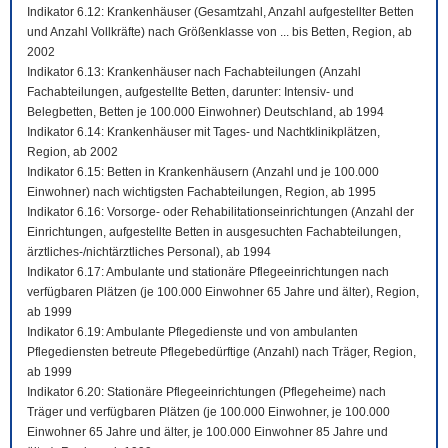
Indikator 6.12: Krankenhäuser (Gesamtzahl, Anzahl aufgestellter Betten
und Anzahl Vollkräfte) nach Größenklasse von ... bis Betten, Region, ab
2002
Indikator 6.13: Krankenhäuser nach Fachabteilungen (Anzahl
Fachabteilungen, aufgestellte Betten, darunter: Intensiv- und
Belegbetten, Betten je 100.000 Einwohner) Deutschland, ab 1994
Indikator 6.14: Krankenhäuser mit Tages- und Nachtklinikplätzen,
Region, ab 2002
Indikator 6.15: Betten in Krankenhäusern (Anzahl und je 100.000
Einwohner) nach wichtigsten Fachabteilungen, Region, ab 1995
Indikator 6.16: Vorsorge- oder Rehabilitationseinrichtungen (Anzahl der
Einrichtungen, aufgestellte Betten in ausgesuchten Fachabteilungen,
ärztliches-/nichtärztliches Personal), ab 1994
Indikator 6.17: Ambulante und stationäre Pflegeeinrichtungen nach
verfügbaren Plätzen (je 100.000 Einwohner 65 Jahre und älter), Region,
ab 1999
Indikator 6.19: Ambulante Pflegedienste und von ambulanten
Pflegediensten betreute Pflegebedürftige (Anzahl) nach Träger, Region,
ab 1999
Indikator 6.20: Stationäre Pflegeeinrichtungen (Pflegeheime) nach
Träger und verfügbaren Plätzen (je 100.000 Einwohner, je 100.000
Einwohner 65 Jahre und älter, je 100.000 Einwohner 85 Jahre und