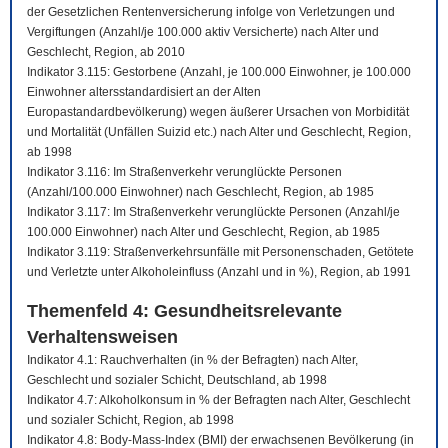
der Gesetzlichen Rentenversicherung infolge von Verletzungen und
Vergiftungen (Anzahl/je 100.000 aktiv Versicherte) nach Alter und
Geschlecht, Region, ab 2010
Indikator 3.115: Gestorbene (Anzahl, je 100.000 Einwohner, je 100.000
Einwohner altersstandardisiert an der Alten
Europastandardbevölkerung) wegen äußerer Ursachen von Morbidität
und Mortalität (Unfällen Suizid etc.) nach Alter und Geschlecht, Region,
ab 1998
Indikator 3.116: Im Straßenverkehr verunglückte Personen
(Anzahl/100.000 Einwohner) nach Geschlecht, Region, ab 1985
Indikator 3.117: Im Straßenverkehr verunglückte Personen (Anzahl/je
100.000 Einwohner) nach Alter und Geschlecht, Region, ab 1985
Indikator 3.119: Straßenverkehrsunfälle mit Personenschaden, Getötete
und Verletzte unter Alkoholeinfluss (Anzahl und in %), Region, ab 1991
Themenfeld 4: Gesundheitsrelevante
Verhaltensweisen
Indikator 4.1: Rauchverhalten (in % der Befragten) nach Alter,
Geschlecht und sozialer Schicht, Deutschland, ab 1998
Indikator 4.7: Alkoholkonsum in % der Befragten nach Alter, Geschlecht
und sozialer Schicht, Region, ab 1998
Indikator 4.8: Body-Mass-Index (BMI) der erwachsenen Bevölkerung (in