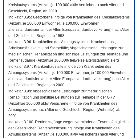
Kreislaufsystems (Anzahl/je 100.000 aktiv Versicherte) nach Alter und
Geschlecht, Region, ab 2010
Indikator 3.95: Gestorbene infolge von Krankheiten des Kreislaufsystems
(Anzahl, je 100.000 Einwohner, je 100.000 Einwohner
altersstandardisiert an der Alten Europastandardbevölkerung) nach Alter
und Geschlecht, Region, ab 1998
Indikator 3.96: Krankheiten des Atmungssystems: Krankenhaus-,
Arbeitsunfähigkeits- und Sterbefälle; Abgeschlossene Leistungen zur
medizinischen Rehabilitation und sonstige Leistungen zur Teilhabe und
Rentenzugänge (Anzahl/je 100.000/ teilweise altersstandardisiert)
Indikator 3.97 : Krankenhausfälle infolge von Krankheiten des
Atmungssystems (Anzahl, je 100.000 Einwohner, je 100.000 Einwohner
altersstandardisiert an der Alten Europastandardbevölkerung) nach Alter
und Geschlecht, Region, ab 2000
Indikator 3.99: Abgeschlossene Leistungen zur medizinischen
Rehabilitation und sonstige Leistungen zur Teilhabe in der GRV
(Anzahl/je 100.000 aktiv Versicherte) infolge von Krankheiten des
Atmungssystems nach Alter und Geschlecht, Region (Wohnsitz), ab
2001
Indikator 3.100: Rentenzugänge wegen verminderter Erwerbsfähigkeit in
der Gesetzlichen Rentenversicherung infolge von Krankheiten des
Atmungssystems (Anzahl/je 100.000 aktiv Versicherte) nach Alter und