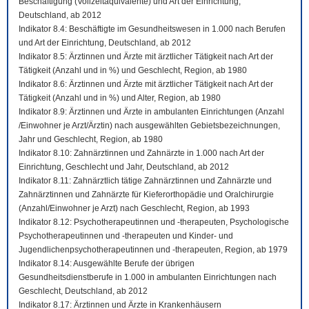
Beschäftigung (Vollzeitäquivalente) und Art der Einrichtung,
Deutschland, ab 2012
Indikator 8.4: Beschäftigte im Gesundheitswesen in 1.000 nach Berufen
und Art der Einrichtung, Deutschland, ab 2012
Indikator 8.5: Ärztinnen und Ärzte mit ärztlicher Tätigkeit nach Art der
Tätigkeit (Anzahl und in %) und Geschlecht, Region, ab 1980
Indikator 8.6: Ärztinnen und Ärzte mit ärztlicher Tätigkeit nach Art der
Tätigkeit (Anzahl und in %) und Alter, Region, ab 1980
Indikator 8.9: Ärztinnen und Ärzte in ambulanten Einrichtungen (Anzahl
/Einwohner je Arzt/Ärztin) nach ausgewählten Gebietsbezeichnungen,
Jahr und Geschlecht, Region, ab 1980
Indikator 8.10: Zahnärztinnen und Zahnärzte in 1.000 nach Art der
Einrichtung, Geschlecht und Jahr, Deutschland, ab 2012
Indikator 8.11: Zahnärztlich tätige Zahnärztinnen und Zahnärzte und
Zahnärztinnen und Zahnärzte für Kieferorthopädie und Oralchirurgie
(Anzahl/Einwohner je Arzt) nach Geschlecht, Region, ab 1993
Indikator 8.12: Psychotherapeutinnen und -therapeuten, Psychologische
Psychotherapeutinnen und -therapeuten und Kinder- und
Jugendlichenpsychotherapeutinnen und -therapeuten, Region, ab 1979
Indikator 8.14: Ausgewählte Berufe der übrigen
Gesundheitsdienstberufe in 1.000 in ambulanten Einrichtungen nach
Geschlecht, Deutschland, ab 2012
Indikator 8.17: Ärztinnen und Ärzte in Krankenhäusern