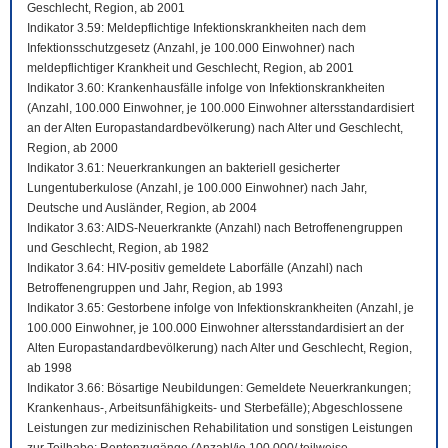
Geschlecht, Region, ab 2001
Indikator 3.59: Meldepflichtige Infektionskrankheiten nach dem
Infektionsschutzgesetz (Anzahl, je 100.000 Einwohner) nach
meldepflichtiger Krankheit und Geschlecht, Region, ab 2001
Indikator 3.60: Krankenhausfälle infolge von Infektionskrankheiten
(Anzahl, 100.000 Einwohner, je 100.000 Einwohner altersstandardisiert
an der Alten Europastandardbevölkerung) nach Alter und Geschlecht,
Region, ab 2000
Indikator 3.61: Neuerkrankungen an bakteriell gesicherter
Lungentuberkulose (Anzahl, je 100.000 Einwohner) nach Jahr,
Deutsche und Ausländer, Region, ab 2004
Indikator 3.63: AIDS-Neuerkrankte (Anzahl) nach Betroffenengruppen
und Geschlecht, Region, ab 1982
Indikator 3.64: HIV-positiv gemeldete Laborfälle (Anzahl) nach
Betroffenengruppen und Jahr, Region, ab 1993
Indikator 3.65: Gestorbene infolge von Infektionskrankheiten (Anzahl, je
100.000 Einwohner, je 100.000 Einwohner altersstandardisiert an der
Alten Europastandardbevölkerung) nach Alter und Geschlecht, Region,
ab 1998
Indikator 3.66: Bösartige Neubildungen: Gemeldete Neuerkrankungen;
Krankenhaus-, Arbeitsunfähigkeits- und Sterbefälle); Abgeschlossene
Leistungen zur medizinischen Rehabilitation und sonstigen Leistungen