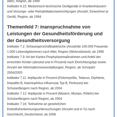
älter), Region, ab 1999
Indikator 6.22: Medizinisch-technische Großgeräte in Krankenhäusern
und Vorsorge- oder Rehabilitationseinrichtungen (Anzahl, Einwohner je
Gerät), Region, ab 1994
Themenfeld 7: Inanspruchnahme von
Leistungen der Gesundheitsförderung und
der Gesundheitsversorgung
Indikator 7.2: Schwangerschaftsabbrüche (Anzahl/je 100.000 Frauen/je
1.000 Lebendgeborene) nach Alter, Region (Wohnsitzland), ab 1996
Indikator 7.9: Art der Karies-Prophylaxemaßnahmen und Anteil der
erreichten Kinder (absolut und in Prozent) nach Einrichtungstyp sowie
Anzahl der Informationsveranstaltungen, Region, ab Schuljahr
2004/2005
Indikator 7.11: Impfquote in Prozent (Poliomyelitis, Tetanus, Diphterie,
Hepatitis B, Haemophilus influenzae Typ B, Pertussis) bei
Schulanfängern nach Region, ab 2004
Indikator 7.12: Impfquote in Prozent (Masern, Mumps, Röteln) bei
Schulanfängern nach Region, ab 2004
Indikator 7.16: Teilnahme an gesetzlichen
Krebsfrüherkennungsuntersuchungen (Anzahl und in %) nach
Geschlecht, Deutschland, ab 2008