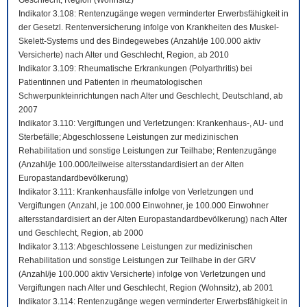
Geschlecht, Region (Wohnsitz)
Indikator 3.108: Rentenzugänge wegen verminderter Erwerbsfähigkeit in
der Gesetzl. Rentenversicherung infolge von Krankheiten des Muskel-
Skelett-Systems und des Bindegewebes (Anzahl/je 100.000 aktiv
Versicherte) nach Alter und Geschlecht, Region, ab 2010
Indikator 3.109: Rheumatische Erkrankungen (Polyarthritis) bei
Patientinnen und Patienten in rheumatologischen
Schwerpunkteinrichtungen nach Alter und Geschlecht, Deutschland, ab
2007
Indikator 3.110: Vergiftungen und Verletzungen: Krankenhaus-, AU- und
Sterbefälle; Abgeschlossene Leistungen zur medizinischen
Rehabilitation und sonstige Leistungen zur Teilhabe; Rentenzugänge
(Anzahl/je 100.000/teilweise altersstandardisiert an der Alten
Europastandardbevölkerung)
Indikator 3.111: Krankenhausfälle infolge von Verletzungen und
Vergiftungen (Anzahl, je 100.000 Einwohner, je 100.000 Einwohner
altersstandardisiert an der Alten Europastandardbevölkerung) nach Alter
und Geschlecht, Region, ab 2000
Indikator 3.113: Abgeschlossene Leistungen zur medizinischen
Rehabilitation und sonstige Leistungen zur Teilhabe in der GRV
(Anzahl/je 100.000 aktiv Versicherte) infolge von Verletzungen und
Vergiftungen nach Alter und Geschlecht, Region (Wohnsitz), ab 2001
Indikator 3.114: Rentenzugänge wegen verminderter Erwerbsfähigkeit in