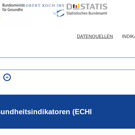
DATENQUELLEN
INDI
auch in allen Texten suchen (Volltextsuche)
e
auch Synonyme einbeziehen
 Ausdruck
auch ähnlich geschriebenes einbeziehen
sundheitsindikatoren (ECHI