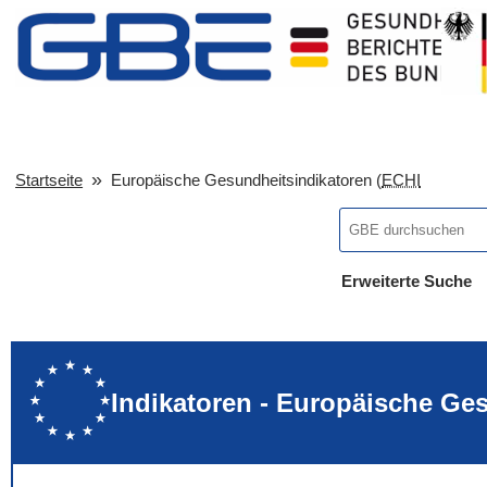
Startseite
Europäische Gesundheitsindikatoren (
ECHI
Erweiterte Suche
... alle Worte
... eines der Wort
... genau diesen
Indikatoren - Europäische Ge