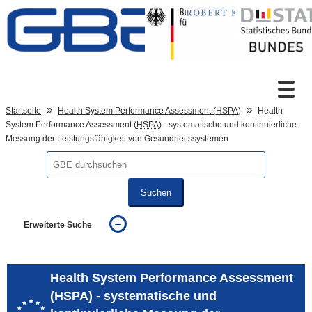
Zum Inhalt
Suche
Startseite
Health System Performance Assessment (
HSPA
)
Health
System Performance Assessment (
HSPA
) - systematische und kontinuierliche
Messung der Leistungsfähigkeit von Gesundheitssystemen
Sprachumschaltung
Suchen
Fußzeile
Erweiterte Suche
... alle Worte
... eines der Worte
... genau diesen Ausdruck
Health System Performance Assessment
auch in allen Texten suchen (Volltextsuche)
(HSPA) - systematische und
auch Synonyme einbeziehen
auch ähnlich geschriebenes einbeziehen