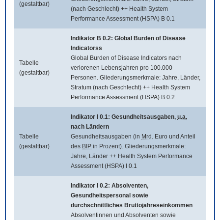
(gestaltbar)
(nach Geschlecht) ++ Health System
Performance Assessment (HSPA) B 0.1
Indikator B 0.2:
Global Burden of Disease
Indicatorss
Global Burden of Disease Indicators
nach
Tabelle
verlorenen Lebensjahren pro 100.000
(gestaltbar)
Personen. Gliederungsmerkmale: Jahre, Länder,
Stratum (nach Geschlecht) ++ Health System
Performance Assessment (HSPA) B 0.2
Indikator I 0.1: Gesundheitsausgaben,
u.a.
nach Ländern
Tabelle
Gesundheitsausgaben (in
Mrd.
Euro und Anteil
(gestaltbar)
des
BIP
in Prozent). Gliederungsmerkmale:
Jahre, Länder ++ Health System Performance
Assessment (HSPA) I 0.1
Indikator I 0.2: Absolventen,
Gesundheitspersonal sowie
durchschnittliches Bruttojahreseinkommen
Absolventinnen und Absolventen sowie