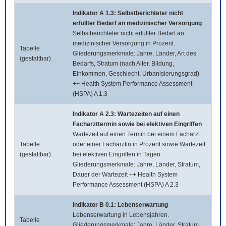
Indikator A 1.3: Selbstberichteter nicht
erfüllter Bedarf an medizinischer Versorgung
Selbstberichteter nicht erfüllter Bedarf an
medizinischer Versorgung in Prozent.
Tabelle
Gliederungsmerkmale: Jahre, Länder, Art des
(gestaltbar)
Bedarfs, Stratum (nach Alter, Bildung,
Einkommen, Geschlecht, Urbanisierungsgrad)
++ Health System Performance Assessment
(HSPA) A 1.3
Indikator A 2.3: Wartezeiten auf einen
Facharzttermin sowie bei elektiven Eingriffen
Wartezeit auf einen Termin bei einem Facharzt
Tabelle
oder einer Fachärztin in Prozent sowie Wartezeit
(gestaltbar)
bei elektiven Eingriffen in Tagen.
Gliederungsmerkmale: Jahre, Länder, Stratum,
Dauer der Wartezeit ++ Health System
Performance Assessment (HSPA) A 2.3
Indikator B 0.1: Lebenserwartung
Lebenserwartung in Lebensjahren.
Tabelle
Gliederungsmerkmale: Jahre, Länder, Stratum