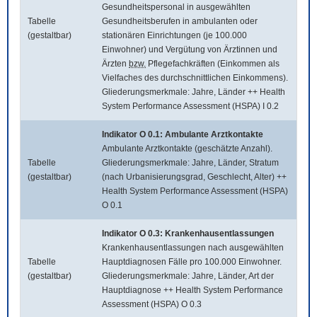
Gesundheitspersonal in ausgewählten
Tabelle
Gesundheitsberufen in ambulanten oder
(gestaltbar)
stationären Einrichtungen (je 100.000
Einwohner) und Vergütung von Ärztinnen und
Ärzten
bzw.
Pflegefachkräften (Einkommen als
Vielfaches des durchschnittlichen Einkommens).
Gliederungsmerkmale: Jahre, Länder ++ Health
System Performance Assessment (HSPA) I 0.2
Indikator O 0.1: Ambulante Arztkontakte
Ambulante Arztkontakte (geschätzte Anzahl).
Tabelle
Gliederungsmerkmale: Jahre, Länder, Stratum
(gestaltbar)
(nach Urbanisierungsgrad, Geschlecht, Alter) ++
Health System Performance Assessment (HSPA)
O 0.1
Indikator O 0.3: Krankenhausentlassungen
Krankenhausentlassungen nach ausgewählten
Tabelle
Hauptdiagnosen Fälle pro 100.000 Einwohner.
(gestaltbar)
Gliederungsmerkmale: Jahre, Länder, Art der
Hauptdiagnose ++ Health System Performance
Assessment (HSPA) O 0.3