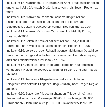
Indikator 6.12: Krankenhäuser (Gesamtzahl, Anzahl aufgestellter Betten
und Anzahl Vollkräfte) nach Größenklasse von ... bis Betten, Region, ab
2002
Indikator 6.13: Krankenhäuser nach Fachabteilungen (Anzahl
Fachabteilungen, aufgestellte Betten, darunter: Intensiv- und
Belegbetten, Betten je 100.000 Einwohner) Deutschland, ab 1994
Indikator 6.14: Krankenhäuser mit Tages- und Nachtklinikplätzen,
Region, ab 2002
Indikator 6.15: Betten in Krankenhäusern (Anzahl und je 100.000
Einwohner) nach wichtigsten Fachabteilungen, Region, ab 1995
Indikator 6.16: Vorsorge- oder Rehabilitationseinrichtungen (Anzahl der
Einrichtungen, aufgestellte Betten in ausgesuchten Fachabteilungen,
ärztliches-/nichtärztliches Personal), ab 1994
Indikator 6.17: Ambulante und stationäre Pflegeeinrichtungen nach
verfügbaren Plätzen (je 100.000 Einwohner 65 Jahre und älter), Region,
ab 1999
Indikator 6.19: Ambulante Pflegedienste und von ambulanten
Pflegediensten betreute Pflegebedürftige (Anzahl) nach Träger, Region,
ab 1999
Indikator 6.20: Stationäre Pflegeeinrichtungen (Pflegeheime) nach
Träger und verfügbaren Plätzen (je 100.000 Einwohner, je 100.000
Einwohner 65 Jahre und älter, je 100.000 Einwohner 85 Jahre und