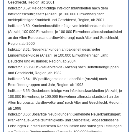
Geschlecht, Region, ab 2001
Indikator 3.59: Meldepflichtige Infektionskrankheiten nach dem
Infektionsschutzgesetz (Anzahl, je 100.000 Einwohner) nach
meldepflichtiger Krankheit und Geschlecht, Region, ab 2001
Indikator 3.60: Krankenhausfälle infolge von Infektionskrankheiten
(Anzahl, 100.000 Einwohner, je 100.000 Einwohner altersstandardisiert
an der Alten Europastandardbevölkerung) nach Alter und Geschlecht,
Region, ab 2000
Indikator 3.61: Neuerkrankungen an bakteriell gesicherter
Lungentuberkulose (Anzahl, je 100.000 Einwohner) nach Jahr,
Deutsche und Ausländer, Region, ab 2004
Indikator 3.63: AIDS-Neuerkrankte (Anzahl) nach Betroffenengruppen
und Geschlecht, Region, ab 1982
Indikator 3.64: HIV-positiv gemeldete Laborfälle (Anzahl) nach
Betroffenengruppen und Jahr, Region, ab 1993
Indikator 3.65: Gestorbene infolge von Infektionskrankheiten (Anzahl, je
100.000 Einwohner, je 100.000 Einwohner altersstandardisiert an der
Alten Europastandardbevölkerung) nach Alter und Geschlecht, Region,
ab 1998
Indikator 3.66: Bösartige Neubildungen: Gemeldete Neuerkrankungen;
Krankenhaus-, Arbeitsunfähigkeits- und Sterbefälle); Abgeschlossene
Leistungen zur medizinischen Rehabilitation und sonstigen Leistungen