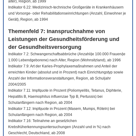
älter), Region, ab 1999
Indikator 6.22: Medizinisch-technische Großgeräte in Krankenhäusern
und Vorsorge- oder Rehabilitationseinrichtungen (Anzahl, Einwohner je
Gerät), Region, ab 1994
Themenfeld 7: Inanspruchnahme von
Leistungen der Gesundheitsförderung und
der Gesundheitsversorgung
Indikator 7.2: Schwangerschaftsabbrüche (Anzahl/je 100.000 Frauen/je
1.000 Lebendgeborene) nach Alter, Region (Wohnsitzland), ab 1996
Indikator 7.9: Art der Karies-Prophylaxemaßnahmen und Anteil der
erreichten Kinder (absolut und in Prozent) nach Einrichtungstyp sowie
Anzahl der Informationsveranstaltungen, Region, ab Schuljahr
2004/2005
Indikator 7.11: Impfquote in Prozent (Poliomyelitis, Tetanus, Diphterie,
Hepatitis B, Haemophilus influenzae Typ B, Pertussis) bei
Schulanfängern nach Region, ab 2004
Indikator 7.12: Impfquote in Prozent (Masern, Mumps, Röteln) bei
Schulanfängern nach Region, ab 2004
Indikator 7.16: Teilnahme an gesetzlichen
Krebsfrüherkennungsuntersuchungen (Anzahl und in %) nach
Geschlecht, Deutschland, ab 2008