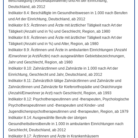
Beschäftigung (Vollzeitäquivalente) und Art der Einrichtung,
Deutschland, ab 2012
Indikator 8.4: Beschäftigte im Gesundheitswesen in 1.000 nach Berufen
und Art der Einrichtung, Deutschland, ab 2012
Indikator 8.5: Ärztinnen und Ärzte mit ärztlicher Tätigkeit nach Art der
Tätigkeit (Anzahl und in %) und Geschlecht, Region, ab 1980
Indikator 8.6: Ärztinnen und Ärzte mit ärztlicher Tätigkeit nach Art der
Tätigkeit (Anzahl und in %) und Alter, Region, ab 1980
Indikator 8.9: Ärztinnen und Ärzte in ambulanten Einrichtungen (Anzahl
/Einwohner je Arzt/Ärztin) nach ausgewählten Gebietsbezeichnungen,
Jahr und Geschlecht, Region, ab 1980
Indikator 8.10: Zahnärztinnen und Zahnärzte in 1.000 nach Art der
Einrichtung, Geschlecht und Jahr, Deutschland, ab 2012
Indikator 8.11: Zahnärztlich tätige Zahnärztinnen und Zahnärzte und
Zahnärztinnen und Zahnärzte für Kieferorthopädie und Oralchirurgie
(Anzahl/Einwohner je Arzt) nach Geschlecht, Region, ab 1993
Indikator 8.12: Psychotherapeutinnen und -therapeuten, Psychologische
Psychotherapeutinnen und -therapeuten und Kinder- und
Jugendlichenpsychotherapeutinnen und -therapeuten, Region, ab 1979
Indikator 8.14: Ausgewählte Berufe der übrigen
Gesundheitsdienstberufe in 1.000 in ambulanten Einrichtungen nach
Geschlecht, Deutschland, ab 2012
Indikator 8.17: Ärztinnen und Ärzte in Krankenhäusern