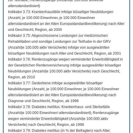
zur Teilhabe; Rentenzugänge (Anzahl/je 100.000/ teilweise
altersstandardisiert)
Indikator 3.73: Krankenhausfälle infolge bösartiger Neubildungen
(Anzahl, je 100.000 Einwohner, je 100.000 Einwohner
altersstandardisiert an der Alten Europastandardbevölkerung) nach Alter
und Geschlecht, Region, ab 2000
Indikator 3.75: Abgeschlossene Leistungen zur medizinischen
Rehabilitation und sonstige Leistungen zur Teilhabe in der GRV
(Anzahl/je 100.000 aktiv Versicherte) infolge von ausgewählten
bösartigen Neubildungen nach Alter und Geschlecht, Region, ab 2001
Indikator 3.76: Rentenzugänge wegen verminderter Erwerbsfähigkeit in
der Gesetzlichen Rentenversicherung infolge ausgewählter bösartiger
Neubildungen (Anzahl/je 100.000 aktiv Versicherte) nach Geschlecht,
Region, ab 2010
Indikator 3.77: Gestorbene infolge ausgewählter bösartiger
Neubildungen (Anzahl, je 100.000 Einwohner, je 100.000 Einwohner
altersstandardisiert an der Alten Europastandardbevölkerung) nach
Diagnose und Geschlecht, Region, ab 1998
Indikator 3.78: Diabetes mellitus: Krankenhaus- und Sterbefälle
(Anzahl/je 100.000 Einwohner/-altersstandardisiert); Rentenzugänge
wegen verminderter Erwerbsfähigkeit (Anzahl/je 100.000 aktiv
Versicherte) nach Geschlecht, Region, ab 1998
Indikator 3.79: Diabetes mellitus (in % der Befragten) nach Alter,