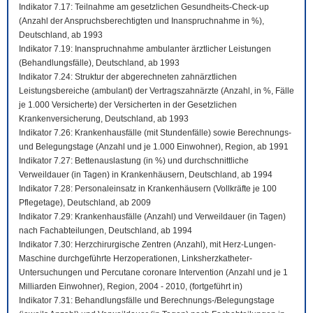
Indikator 7.17: Teilnahme am gesetzlichen Gesundheits-Check-up
(Anzahl der Anspruchsberechtigten und Inanspruchnahme in %),
Deutschland, ab 1993
Indikator 7.19: Inanspruchnahme ambulanter ärztlicher Leistungen
(Behandlungsfälle), Deutschland, ab 1993
Indikator 7.24: Struktur der abgerechneten zahnärztlichen
Leistungsbereiche (ambulant) der Vertragszahnärzte (Anzahl, in %, Fälle
je 1.000 Versicherte) der Versicherten in der Gesetzlichen
Krankenversicherung, Deutschland, ab 1993
Indikator 7.26: Krankenhausfälle (mit Stundenfälle) sowie Berechnungs-
und Belegungstage (Anzahl und je 1.000 Einwohner), Region, ab 1991
Indikator 7.27: Bettenauslastung (in %) und durchschnittliche
Verweildauer (in Tagen) in Krankenhäusern, Deutschland, ab 1994
Indikator 7.28: Personaleinsatz in Krankenhäusern (Vollkräfte je 100
Pflegetage), Deutschland, ab 2009
Indikator 7.29: Krankenhausfälle (Anzahl) und Verweildauer (in Tagen)
nach Fachabteilungen, Deutschland, ab 1994
Indikator 7.30: Herzchirurgische Zentren (Anzahl), mit Herz-Lungen-
Maschine durchgeführte Herzoperationen, Linksherzkatheter-
Untersuchungen und Percutane coronare Intervention (Anzahl und je 1
Milliarden Einwohner), Region, 2004 - 2010, (fortgeführt in)
Indikator 7.31: Behandlungsfälle und Berechnungs-/Belegungstage