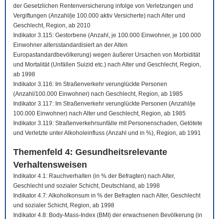
der Gesetzlichen Rentenversicherung infolge von Verletzungen und
Vergiftungen (Anzahl/je 100.000 aktiv Versicherte) nach Alter und
Geschlecht, Region, ab 2010
Indikator 3.115: Gestorbene (Anzahl, je 100.000 Einwohner, je 100.000
Einwohner altersstandardisiert an der Alten
Europastandardbevölkerung) wegen äußerer Ursachen von Morbidität
und Mortalität (Unfällen Suizid etc.) nach Alter und Geschlecht, Region,
ab 1998
Indikator 3.116: Im Straßenverkehr verunglückte Personen
(Anzahl/100.000 Einwohner) nach Geschlecht, Region, ab 1985
Indikator 3.117: Im Straßenverkehr verunglückte Personen (Anzahl/je
100.000 Einwohner) nach Alter und Geschlecht, Region, ab 1985
Indikator 3.119: Straßenverkehrsunfälle mit Personenschaden, Getötete
und Verletzte unter Alkoholeinfluss (Anzahl und in %), Region, ab 1991
Themenfeld 4: Gesundheitsrelevante
Verhaltensweisen
Indikator 4.1: Rauchverhalten (in % der Befragten) nach Alter,
Geschlecht und sozialer Schicht, Deutschland, ab 1998
Indikator 4.7: Alkoholkonsum in % der Befragten nach Alter, Geschlecht
und sozialer Schicht, Region, ab 1998
Indikator 4.8: Body-Mass-Index (BMI) der erwachsenen Bevölkerung (in