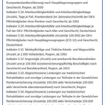
Europastandardbevölkerung) nach Hauptdiagnosegruppen und
Geschlecht, Region, ab 2000
Indikator 3.28: Arbeitsunfähigkeitsfälle und Arbeitsunfähigkeitstage
(Anzahl), Tage je Fall, Krankenstand (im Jahresdurchschnitt) der GKV-
Pflichtmitglieder ohne Rentner nach Geschlecht, ab 1993
Indikator 3.29: Arbeitsunfähigkeitsfälle und Arbeitsunfähigkeitstage je
Fall der GKV- Pflichtmitglieder nach Alter und Geschlecht, Deutschland
Indikator 3.30: Arbeitsunfähigkeitsfälle (Anzahl/je 100.000) der GKV-
Pflichtmitglieder nach Hauptdiagnosegruppen (ICD-10) und Geschlecht,
Deutschland
Indikator 3.31: Meldepflichtige und Tödliche Arbeits- und Wegeunfälle
(Anzahl, je 1.000 Vollarbeiter), Region, ab 1993
Indikator 3.32: Angezeigte (Anzahl) und anerkannte Berufskrankheiten
(Anzahl und je 100.000 sozialversicherungspflichtig Beschäftigte) nach
Geschlecht und Berufskrankheit, Region, ab 2003
Indikator 3.33: Abgeschlossene Leistungen zur medizinischen
Rehabilitation und sonstige Leistungen zur Teilhabe in der Gesetzlichen
Rentenversicherung (Anzahl/je 100.000 aktiv Versicherte/je 100.000
aktiv Versicherte altersstandardisiert) nach Geschlecht, Region
Indikator 3.34: Abgeschlossene Leistungen zur medizinischen
Rehabilitation und sonstige Leistungen zur Teilhabe in der Gesetzlichen
Rentenversicherung (Anzahl/je 100.000 aktiv Versicherte/je 100.000