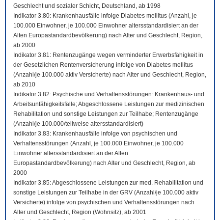
Geschlecht und sozialer Schicht, Deutschland, ab 1998
Indikator 3.80: Krankenhausfälle infolge Diabetes mellitus (Anzahl, je
100.000 Einwohner, je 100.000 Einwohner altersstandardisiert an der
Alten Europastandardbevölkerung) nach Alter und Geschlecht, Region,
ab 2000
Indikator 3.81: Rentenzugänge wegen verminderter Erwerbsfähigkeit in
der Gesetzlichen Rentenversicherung infolge von Diabetes mellitus
(Anzahl/je 100.000 aktiv Versicherte) nach Alter und Geschlecht, Region,
ab 2010
Indikator 3.82: Psychische und Verhaltensstörungen: Krankenhaus- und
Arbeitsunfähigkeitsfälle; Abgeschlossene Leistungen zur medizinischen
Rehabilitation und sonstige Leistungen zur Teilhabe; Rentenzugänge
(Anzahl/je 100.000/teilweise altersstandardisiert)
Indikator 3.83: Krankenhausfälle infolge von psychischen und
Verhaltensstörungen (Anzahl, je 100.000 Einwohner, je 100.000
Einwohner altersstandardisiert an der Alten
Europastandardbevölkerung) nach Alter und Geschlecht, Region, ab
2000
Indikator 3.85: Abgeschlossene Leistungen zur med. Rehabilitation und
sonstige Leistungen zur Teilhabe in der GRV (Anzahl/je 100.000 aktiv
Versicherte) infolge von psychischen und Verhaltensstörungen nach
Alter und Geschlecht, Region (Wohnsitz), ab 2001