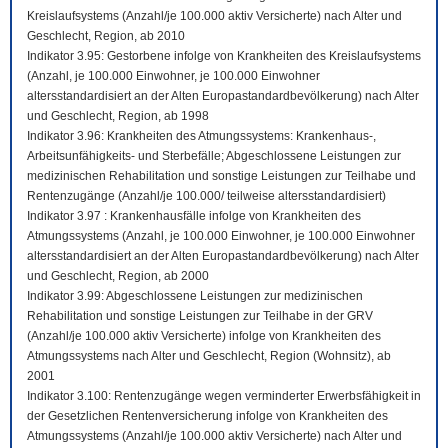
Kreislaufsystems (Anzahl/je 100.000 aktiv Versicherte) nach Alter und
Geschlecht, Region, ab 2010
Indikator 3.95: Gestorbene infolge von Krankheiten des Kreislaufsystems
(Anzahl, je 100.000 Einwohner, je 100.000 Einwohner
altersstandardisiert an der Alten Europastandardbevölkerung) nach Alter
und Geschlecht, Region, ab 1998
Indikator 3.96: Krankheiten des Atmungssystems: Krankenhaus-,
Arbeitsunfähigkeits- und Sterbefälle; Abgeschlossene Leistungen zur
medizinischen Rehabilitation und sonstige Leistungen zur Teilhabe und
Rentenzugänge (Anzahl/je 100.000/ teilweise altersstandardisiert)
Indikator 3.97 : Krankenhausfälle infolge von Krankheiten des
Atmungssystems (Anzahl, je 100.000 Einwohner, je 100.000 Einwohner
altersstandardisiert an der Alten Europastandardbevölkerung) nach Alter
und Geschlecht, Region, ab 2000
Indikator 3.99: Abgeschlossene Leistungen zur medizinischen
Rehabilitation und sonstige Leistungen zur Teilhabe in der GRV
(Anzahl/je 100.000 aktiv Versicherte) infolge von Krankheiten des
Atmungssystems nach Alter und Geschlecht, Region (Wohnsitz), ab
2001
Indikator 3.100: Rentenzugänge wegen verminderter Erwerbsfähigkeit in
der Gesetzlichen Rentenversicherung infolge von Krankheiten des
Atmungssystems (Anzahl/je 100.000 aktiv Versicherte) nach Alter und