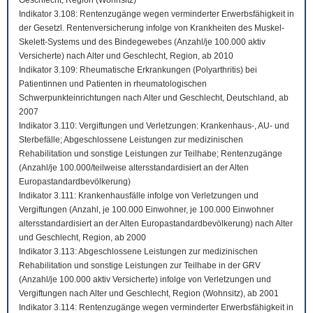
Geschlecht, Region (Wohnsitz)
Indikator 3.108: Rentenzugänge wegen verminderter Erwerbsfähigkeit in
der Gesetzl. Rentenversicherung infolge von Krankheiten des Muskel-
Skelett-Systems und des Bindegewebes (Anzahl/je 100.000 aktiv
Versicherte) nach Alter und Geschlecht, Region, ab 2010
Indikator 3.109: Rheumatische Erkrankungen (Polyarthritis) bei
Patientinnen und Patienten in rheumatologischen
Schwerpunkteinrichtungen nach Alter und Geschlecht, Deutschland, ab
2007
Indikator 3.110: Vergiftungen und Verletzungen: Krankenhaus-, AU- und
Sterbefälle; Abgeschlossene Leistungen zur medizinischen
Rehabilitation und sonstige Leistungen zur Teilhabe; Rentenzugänge
(Anzahl/je 100.000/teilweise altersstandardisiert an der Alten
Europastandardbevölkerung)
Indikator 3.111: Krankenhausfälle infolge von Verletzungen und
Vergiftungen (Anzahl, je 100.000 Einwohner, je 100.000 Einwohner
altersstandardisiert an der Alten Europastandardbevölkerung) nach Alter
und Geschlecht, Region, ab 2000
Indikator 3.113: Abgeschlossene Leistungen zur medizinischen
Rehabilitation und sonstige Leistungen zur Teilhabe in der GRV
(Anzahl/je 100.000 aktiv Versicherte) infolge von Verletzungen und
Vergiftungen nach Alter und Geschlecht, Region (Wohnsitz), ab 2001
Indikator 3.114: Rentenzugänge wegen verminderter Erwerbsfähigkeit in