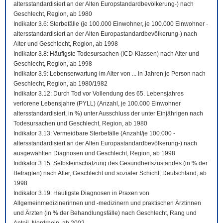
altersstandardisiert an der Alten Europstandardbevölkerung-) nach
Geschlecht, Region, ab 1980
Indikator 3.6: Sterbefälle (je 100.000 Einwohner, je 100.000 Einwohner -
altersstandardisiert an der Alten Europastandardbevölkerung-) nach
Alter und Geschlecht, Region, ab 1998
Indikator 3.8: Häufigste Todesursachen (ICD-Klassen) nach Alter und
Geschlecht, Region, ab 1998
Indikator 3.9: Lebenserwartung im Alter von ... in Jahren je Person nach
Geschlecht, Region, ab 1980/1982
Indikator 3.12: Durch Tod vor Vollendung des 65. Lebensjahres
verlorene Lebensjahre (PYLL) (Anzahl, je 100.000 Einwohner
altersstandardisiert, in %) unter Ausschluss der unter Einjährigen nach
Todesursachen und Geschlecht, Region, ab 1980
Indikator 3.13: Vermeidbare Sterbefälle (Anzahl/je 100.000 -
altersstandardisiert an der Alten Europastandardbevölkerung-) nach
ausgewählten Diagnosen und Geschlecht, Region, ab 1998
Indikator 3.15: Selbsteinschätzung des Gesundheitszustandes (in % der
Befragten) nach Alter, Geschlecht und sozialer Schicht, Deutschland, ab
1998
Indikator 3.19: Häufigste Diagnosen in Praxen von
Allgemeinmedizinerinnen und -medizinern und praktischen Ärztinnen
und Ärzten (in % der Behandlungsfälle) nach Geschlecht, Rang und