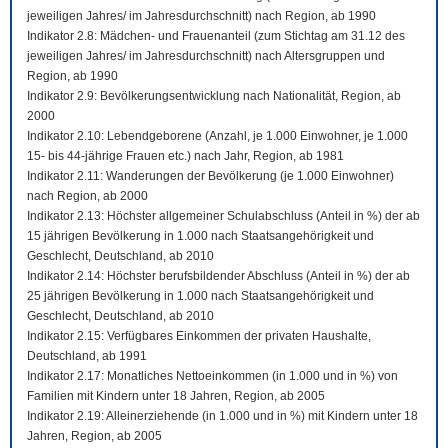
jeweiligen Jahres/ im Jahresdurchschnitt) nach Region, ab 1990
Indikator 2.8: Mädchen- und Frauenanteil (zum Stichtag am 31.12 des
jeweiligen Jahres/ im Jahresdurchschnitt) nach Altersgruppen und
Region, ab 1990
Indikator 2.9: Bevölkerungsentwicklung nach Nationalität, Region, ab
2000
Indikator 2.10: Lebendgeborene (Anzahl, je 1.000 Einwohner, je 1.000
15- bis 44-jährige Frauen etc.) nach Jahr, Region, ab 1981
Indikator 2.11: Wanderungen der Bevölkerung (je 1.000 Einwohner)
nach Region, ab 2000
Indikator 2.13: Höchster allgemeiner Schulabschluss (Anteil in %) der ab
15 jährigen Bevölkerung in 1.000 nach Staatsangehörigkeit und
Geschlecht, Deutschland, ab 2010
Indikator 2.14: Höchster berufsbildender Abschluss (Anteil in %) der ab
25 jährigen Bevölkerung in 1.000 nach Staatsangehörigkeit und
Geschlecht, Deutschland, ab 2010
Indikator 2.15: Verfügbares Einkommen der privaten Haushalte,
Deutschland, ab 1991
Indikator 2.17: Monatliches Nettoeinkommen (in 1.000 und in %) von
Familien mit Kindern unter 18 Jahren, Region, ab 2005
Indikator 2.19: Alleinerziehende (in 1.000 und in %) mit Kindern unter 18
Jahren, Region, ab 2005