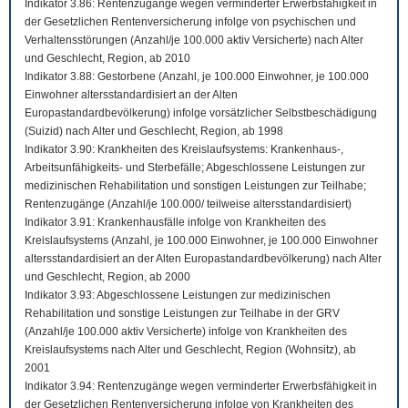
Indikator 3.86: Rentenzugänge wegen verminderter Erwerbsfähigkeit in
der Gesetzlichen Rentenversicherung infolge von psychischen und
Verhaltensstörungen (Anzahl/je 100.000 aktiv Versicherte) nach Alter
und Geschlecht, Region, ab 2010
Indikator 3.88: Gestorbene (Anzahl, je 100.000 Einwohner, je 100.000
Einwohner altersstandardisiert an der Alten
Europastandardbevölkerung) infolge vorsätzlicher Selbstbeschädigung
(Suizid) nach Alter und Geschlecht, Region, ab 1998
Indikator 3.90: Krankheiten des Kreislaufsystems: Krankenhaus-,
Arbeitsunfähigkeits- und Sterbefälle; Abgeschlossene Leistungen zur
medizinischen Rehabilitation und sonstigen Leistungen zur Teilhabe;
Rentenzugänge (Anzahl/je 100.000/ teilweise altersstandardisiert)
Indikator 3.91: Krankenhausfälle infolge von Krankheiten des
Kreislaufsystems (Anzahl, je 100.000 Einwohner, je 100.000 Einwohner
altersstandardisiert an der Alten Europastandardbevölkerung) nach Alter
und Geschlecht, Region, ab 2000
Indikator 3.93: Abgeschlossene Leistungen zur medizinischen
Rehabilitation und sonstige Leistungen zur Teilhabe in der GRV
(Anzahl/je 100.000 aktiv Versicherte) infolge von Krankheiten des
Kreislaufsystems nach Alter und Geschlecht, Region (Wohnsitz), ab
2001
Indikator 3.94: Rentenzugänge wegen verminderter Erwerbsfähigkeit in
der Gesetzlichen Rentenversicherung infolge von Krankheiten des