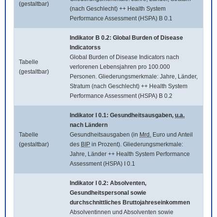
(gestaltbar)
(nach Geschlecht) ++ Health System
Performance Assessment (HSPA) B 0.1
Indikator B 0.2:
Global Burden of Disease
Indicatorss
Global Burden of Disease Indicators
nach
Tabelle
verlorenen Lebensjahren pro 100.000
(gestaltbar)
Personen. Gliederungsmerkmale: Jahre, Länder,
Stratum (nach Geschlecht) ++ Health System
Performance Assessment (HSPA) B 0.2
Indikator I 0.1: Gesundheitsausgaben,
u.a.
nach Ländern
Tabelle
Gesundheitsausgaben (in
Mrd.
Euro und Anteil
(gestaltbar)
des
BIP
in Prozent). Gliederungsmerkmale:
Jahre, Länder ++ Health System Performance
Assessment (HSPA) I 0.1
Indikator I 0.2: Absolventen,
Gesundheitspersonal sowie
durchschnittliches Bruttojahreseinkommen
Absolventinnen und Absolventen sowie