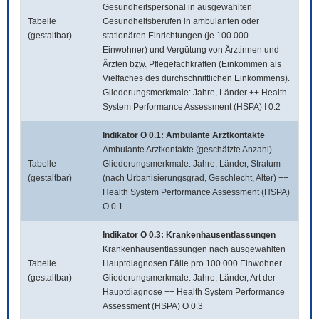
Gesundheitspersonal in ausgewählten
Tabelle
Gesundheitsberufen in ambulanten oder
(gestaltbar)
stationären Einrichtungen (je 100.000
Einwohner) und Vergütung von Ärztinnen und
Ärzten
bzw.
Pflegefachkräften (Einkommen als
Vielfaches des durchschnittlichen Einkommens).
Gliederungsmerkmale: Jahre, Länder ++ Health
System Performance Assessment (HSPA) I 0.2
Indikator O 0.1: Ambulante Arztkontakte
Ambulante Arztkontakte (geschätzte Anzahl).
Tabelle
Gliederungsmerkmale: Jahre, Länder, Stratum
(gestaltbar)
(nach Urbanisierungsgrad, Geschlecht, Alter) ++
Health System Performance Assessment (HSPA)
O 0.1
Indikator O 0.3: Krankenhausentlassungen
Krankenhausentlassungen nach ausgewählten
Tabelle
Hauptdiagnosen Fälle pro 100.000 Einwohner.
(gestaltbar)
Gliederungsmerkmale: Jahre, Länder, Art der
Hauptdiagnose ++ Health System Performance
Assessment (HSPA) O 0.3