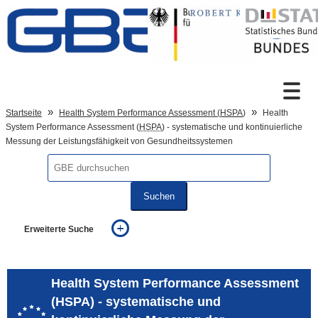
Zum Inhalt
Suche
Startseite
Health System Performance Assessment (
HSPA
)
Health
System Performance Assessment (
HSPA
) - systematische und kontinuierliche
Messung der Leistungsfähigkeit von Gesundheitssystemen
Sprachumschaltung
Suchen
Fußzeile
Erweiterte Suche
... alle Worte
... eines der Worte
... genau diesen Ausdruck
Health System Performance Assessment
auch in allen Texten suchen (Volltextsuche)
(HSPA) - systematische und
auch Synonyme einbeziehen
auch ähnlich geschriebenes einbeziehen