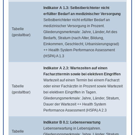
Indikator A 1.3: Selbstberichteter nicht
erfüllter Bedarf an medizinischer Versorgung
Selbstberichteter nicht erfüllter Bedarf an
medizinischer Versorgung in Prozent.
Tabelle
Gliederungsmerkmale: Jahre, Länder, Art des
(gestaltbar)
Bedarfs, Stratum (nach Alter, Bildung,
Einkommen, Geschlecht, Urbanisierungsgrad)
++ Health System Performance Assessment
(HSPA) A 1.3
Indikator A 2.3: Wartezeiten auf einen
Facharzttermin sowie bei elektiven Eingriffen
Wartezeit auf einen Termin bei einem Facharzt
Tabelle
oder einer Fachärztin in Prozent sowie Wartezeit
(gestaltbar)
bei elektiven Eingriffen in Tagen.
Gliederungsmerkmale: Jahre, Länder, Stratum,
Dauer der Wartezeit ++ Health System
Performance Assessment (HSPA) A 2.3
Indikator B 0.1: Lebenserwartung
Lebenserwartung in Lebensjahren.
Tabelle
Gliederungsmerkmale: Jahre, Länder, Stratum