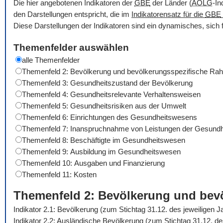
Die hier angebotenen Indikatoren der
GBE
der Länder (
AOLG
-In
den Darstellungen entspricht, die im
Indikatorensatz für die
GBE
Diese Darstellungen der Indikatoren sind ein dynamisches, sich 
Themenfelder auswählen
alle Themenfelder
Themenfeld 2: Bevölkerung und bevölkerungsspezifische R
Themenfeld 3: Gesundheitszustand der Bevölkerung
Themenfeld 4: Gesundheitsrelevante Verhaltensweisen
Themenfeld 5: Gesundheitsrisiken aus der Umwelt
Themenfeld 6: Einrichtungen des Gesundheitswesens
Themenfeld 7: Inanspruchnahme von Leistungen der Gesundh
Themenfeld 8: Beschäftigte im Gesundheitswesen
Themenfeld 9: Ausbildung im Gesundheitswesen
Themenfeld 10: Ausgaben und Finanzierung
Themenfeld 11: Kosten
Themenfeld 2: Bevölkerung und be
Indikator 2.1: Bevölkerung (zum Stichtag 31.12. des jeweiligen 
Indikator 2.2: Ausländische Bevölkerung (zum Stichtag 31.12. d