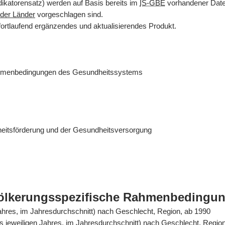
dikatorensatz) werden auf Basis bereits im
IS-GBE
vorhandener Daten
der Länder
vorgeschlagen sind.
fortlaufend ergänzendes und aktualisierendes Produkt.
ahmenbedingungen des Gesundheitssystems
eitsförderung und der Gesundheitsversorgung
völkerungsspezifische Rahmenbedingu
Jahres, im Jahresdurchschnitt) nach Geschlecht, Region, ab 1990
es jeweiligen Jahres, im Jahresdurchschnitt) nach Geschlecht, Regio