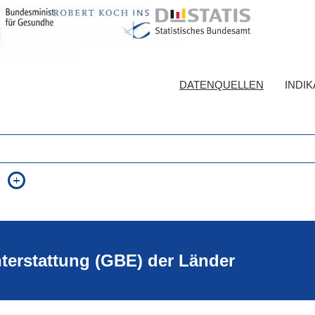
DATENQUELLEN
INDI
auch in allen Texten suchen (Volltextsuche)
e
auch Synonyme einbeziehen
 Ausdruck
auch ähnlich geschriebenes einbeziehen
hterstattung (GBE) der Länder