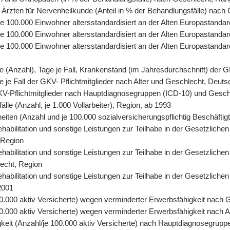
 Ärzten für Nervenheilkunde (Anteil in % der Behandlungsfälle) nach
, je 100.000 Einwohner altersstandardisiert an der Alten Europastand
 je 100.000 Einwohner altersstandardisiert an der Alten Europastand
, je 100.000 Einwohner altersstandardisiert an der Alten Europasta
tage (Anzahl), Tage je Fall, Krankenstand (im Jahresdurchschnitt) der
age je Fall der GKV- Pflichtmitglieder nach Alter und Geschlecht, Deut
r GKV-Pflichtmitglieder nach Hauptdiagnosegruppen (ICD-10) und Gesc
älle (Anzahl, je 1.000 Vollarbeiter), Region, ab 1993
eiten (Anzahl und je 100.000 sozialversicherungspflichtig Beschäfti
abilitation und sonstige Leistungen zur Teilhabe in der Gesetzlichen
 Region
abilitation und sonstige Leistungen zur Teilhabe in der Gesetzlichen
lecht, Region
abilitation und sonstige Leistungen zur Teilhabe in der Gesetzliche
2001
0.000 aktiv Versicherte) wegen verminderter Erwerbsfähigkeit nach 
.000 aktiv Versicherte) wegen verminderter Erwerbsfähigkeit nach A
keit (Anzahl/je 100.000 aktiv Versicherte) nach Hauptdiagnosegrupp