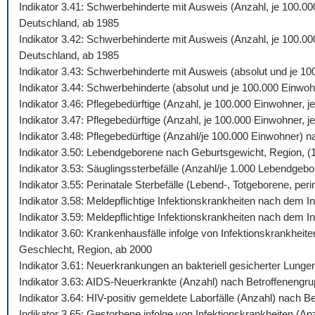
Indikator 3.41: Schwerbehinderte mit Ausweis (Anzahl, je 100.0
Deutschland, ab 1985
Indikator 3.42: Schwerbehinderte mit Ausweis (Anzahl, je 100.00
Deutschland, ab 1985
Indikator 3.43: Schwerbehinderte mit Ausweis (absolut und je 1
Indikator 3.44: Schwerbehinderte (absolut und je 100.000 Einw
Indikator 3.46: Pflegebedürftige (Anzahl, je 100.000 Einwohner,
Indikator 3.47: Pflegebedürftige (Anzahl, je 100.000 Einwohner,
Indikator 3.48: Pflegebedürftige (Anzahl/je 100.000 Einwohner) 
Indikator 3.50: Lebendgeborene nach Geburtsgewicht, Region, (
Indikator 3.53: Säuglingssterbefälle (Anzahl/je 1.000 Lebendgeb
Indikator 3.55: Perinatale Sterbefälle (Lebend-, Totgeborene, peri
Indikator 3.58: Meldepflichtige Infektionskrankheiten nach dem
Indikator 3.59: Meldepflichtige Infektionskrankheiten nach dem 
Indikator 3.60: Krankenhausfälle infolge von Infektionskrankhei
Geschlecht, Region, ab 2000
Indikator 3.61: Neuerkrankungen an bakteriell gesicherter Lung
Indikator 3.63: AIDS-Neuerkrankte (Anzahl) nach Betroffenengr
Indikator 3.64: HIV-positiv gemeldete Laborfälle (Anzahl) nach 
Indikator 3.65: Gestorbene infolge von Infektionskrankheiten (A