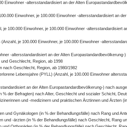
0.000 Einwohner -altersstandardisiert an der Alten Europastandardbe
e 100.000 Einwohner, je 100.000 Einwohner -altersstandardisiert an 
hl, je 100.000 Einwohner, je 100.000 Einwohner -altersstandardisiert
ren (Anzahl, je 100.000 Einwohner, je 100.000 Einwohner -altersstanda
wohner -altersstandardisiert an der Alten Europastandardbevölkerung-
r und Geschlecht, Region, ab 1998
rson nach Geschlecht, Region, ab 1980/1982
erlorene Lebensjahre (PYLL) (Anzahl, je 100.000 Einwohner altersstan
tersstandardisiert an der Alten Europastandardbevölkerung-) nach au
n % der Befragten) nach Alter, Geschlecht und sozialer Schicht, Deu
izinerinnen und -medizinern und praktischen Ärztinnen und Ärzten (i
en und Gynäkologen (in % der Behandlungsfälle) nach Rang und Antei
en und -ärzten (in % der Behandlungsfälle) nach Geschlecht, Rang un
n und Orthopäden (in % der Behandlungsfälle) nach Geschlecht, Rang