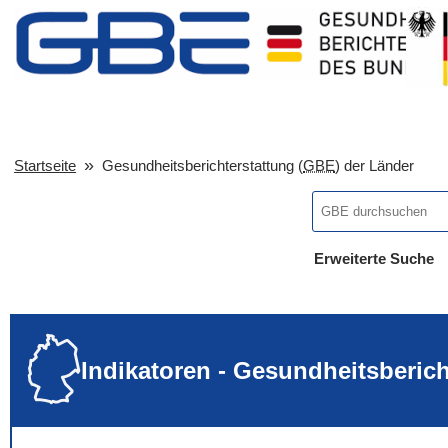
Startseite
Gesundheitsberichterstattung (
GBE
) der Länder
Erweiterte Suche
... alle Worte
... eines der Wort
... genau diesen
Indikatoren - Gesundheitsberic