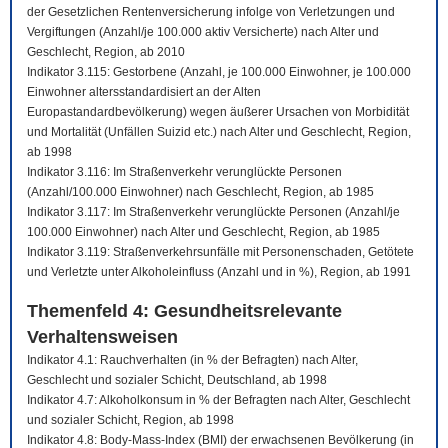
der Gesetzlichen Rentenversicherung infolge von Verletzungen und
Vergiftungen (Anzahl/je 100.000 aktiv Versicherte) nach Alter und
Geschlecht, Region, ab 2010
Indikator 3.115: Gestorbene (Anzahl, je 100.000 Einwohner, je 100.000
Einwohner altersstandardisiert an der Alten
Europastandardbevölkerung) wegen äußerer Ursachen von Morbidität
und Mortalität (Unfällen Suizid etc.) nach Alter und Geschlecht, Region,
ab 1998
Indikator 3.116: Im Straßenverkehr verunglückte Personen
(Anzahl/100.000 Einwohner) nach Geschlecht, Region, ab 1985
Indikator 3.117: Im Straßenverkehr verunglückte Personen (Anzahl/je
100.000 Einwohner) nach Alter und Geschlecht, Region, ab 1985
Indikator 3.119: Straßenverkehrsunfälle mit Personenschaden, Getötete
und Verletzte unter Alkoholeinfluss (Anzahl und in %), Region, ab 1991
Themenfeld 4: Gesundheitsrelevante
Verhaltensweisen
Indikator 4.1: Rauchverhalten (in % der Befragten) nach Alter,
Geschlecht und sozialer Schicht, Deutschland, ab 1998
Indikator 4.7: Alkoholkonsum in % der Befragten nach Alter, Geschlecht
und sozialer Schicht, Region, ab 1998
Indikator 4.8: Body-Mass-Index (BMI) der erwachsenen Bevölkerung (in