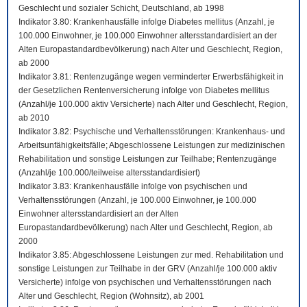
Geschlecht und sozialer Schicht, Deutschland, ab 1998
Indikator 3.80: Krankenhausfälle infolge Diabetes mellitus (Anzahl, je
100.000 Einwohner, je 100.000 Einwohner altersstandardisiert an der
Alten Europastandardbevölkerung) nach Alter und Geschlecht, Region,
ab 2000
Indikator 3.81: Rentenzugänge wegen verminderter Erwerbsfähigkeit in
der Gesetzlichen Rentenversicherung infolge von Diabetes mellitus
(Anzahl/je 100.000 aktiv Versicherte) nach Alter und Geschlecht, Region,
ab 2010
Indikator 3.82: Psychische und Verhaltensstörungen: Krankenhaus- und
Arbeitsunfähigkeitsfälle; Abgeschlossene Leistungen zur medizinischen
Rehabilitation und sonstige Leistungen zur Teilhabe; Rentenzugänge
(Anzahl/je 100.000/teilweise altersstandardisiert)
Indikator 3.83: Krankenhausfälle infolge von psychischen und
Verhaltensstörungen (Anzahl, je 100.000 Einwohner, je 100.000
Einwohner altersstandardisiert an der Alten
Europastandardbevölkerung) nach Alter und Geschlecht, Region, ab
2000
Indikator 3.85: Abgeschlossene Leistungen zur med. Rehabilitation und
sonstige Leistungen zur Teilhabe in der GRV (Anzahl/je 100.000 aktiv
Versicherte) infolge von psychischen und Verhaltensstörungen nach
Alter und Geschlecht, Region (Wohnsitz), ab 2001