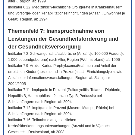
älter), Region, ab 1999
Indikator 6.22: Medizinisch-technische Großgeräte in Krankenhäusern
und Vorsorge- oder Rehabilitationseinrichtungen (Anzahl, Einwohner je
Gerät), Region, ab 1994
Themenfeld 7: Inanspruchnahme von
Leistungen der Gesundheitsförderung und
der Gesundheitsversorgung
Indikator 7.2: Schwangerschaftsabbrüche (Anzahl/je 100.000 Frauen/je
1.000 Lebendgeborene) nach Alter, Region (Wohnsitzland), ab 1996
Indikator 7.9: Art der Karies-Prophylaxemaßnahmen und Anteil der
erreichten Kinder (absolut und in Prozent) nach Einrichtungstyp sowie
Anzahl der Informationsveranstaltungen, Region, ab Schuljahr
2004/2005
Indikator 7.11: Impfquote in Prozent (Poliomyelitis, Tetanus, Diphterie,
Hepatitis B, Haemophilus influenzae Typ B, Pertussis) bei
Schulanfängern nach Region, ab 2004
Indikator 7.12: Impfquote in Prozent (Masern, Mumps, Röteln) bei
Schulanfängern nach Region, ab 2004
Indikator 7.16: Teilnahme an gesetzlichen
Krebsfrüherkennungsuntersuchungen (Anzahl und in %) nach
Geschlecht, Deutschland, ab 2008