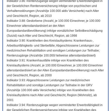
Indikator 3.86: Rentenzugänge wegen verminderter Erwerbsfähigkeit in
der Gesetzlichen Rentenversicherung infolge von psychischen und
Verhaltensstörungen (Anzahl/je 100.000 aktiv Versicherte) nach Alter
und Geschlecht, Region, ab 2010
Indikator 3.88: Gestorbene (Anzahl, je 100.000 Einwohner, je 100.000
Einwohner altersstandardisiert an der Alten
Europastandardbevölkerung) infolge vorsätzlicher Selbstbeschädigung
(Suizid) nach Alter und Geschlecht, Region, ab 1998
Indikator 3.90: Krankheiten des Kreislaufsystems: Krankenhaus-,
Arbeitsunfähigkeits- und Sterbefälle; Abgeschlossene Leistungen zur
medizinischen Rehabilitation und sonstigen Leistungen zur Teilhabe;
Rentenzugänge (Anzahl/je 100.000/ teilweise altersstandardisiert)
Indikator 3.91: Krankenhausfälle infolge von Krankheiten des
Kreislaufsystems (Anzahl, je 100.000 Einwohner, je 100.000 Einwohner
altersstandardisiert an der Alten Europastandardbevölkerung) nach Alter
und Geschlecht, Region, ab 2000
Indikator 3.93: Abgeschlossene Leistungen zur medizinischen
Rehabilitation und sonstige Leistungen zur Teilhabe in der GRV
(Anzahl/je 100.000 aktiv Versicherte) infolge von Krankheiten des
Kreislaufsystems nach Alter und Geschlecht, Region (Wohnsitz), ab
2001
Indikator 3.94: Rentenzugänge wegen verminderter Erwerbsfähigkeit in
der Gesetzlichen Rentenversicherung infolge von Krankheiten des