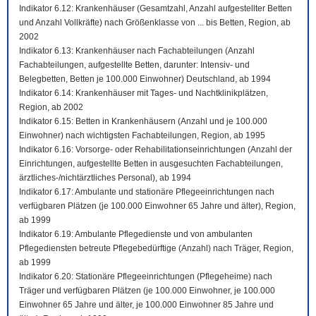
Indikator 6.12: Krankenhäuser (Gesamtzahl, Anzahl aufgestellter Betten
und Anzahl Vollkräfte) nach Größenklasse von ... bis Betten, Region, ab
2002
Indikator 6.13: Krankenhäuser nach Fachabteilungen (Anzahl
Fachabteilungen, aufgestellte Betten, darunter: Intensiv- und
Belegbetten, Betten je 100.000 Einwohner) Deutschland, ab 1994
Indikator 6.14: Krankenhäuser mit Tages- und Nachtklinikplätzen,
Region, ab 2002
Indikator 6.15: Betten in Krankenhäusern (Anzahl und je 100.000
Einwohner) nach wichtigsten Fachabteilungen, Region, ab 1995
Indikator 6.16: Vorsorge- oder Rehabilitationseinrichtungen (Anzahl der
Einrichtungen, aufgestellte Betten in ausgesuchten Fachabteilungen,
ärztliches-/nichtärztliches Personal), ab 1994
Indikator 6.17: Ambulante und stationäre Pflegeeinrichtungen nach
verfügbaren Plätzen (je 100.000 Einwohner 65 Jahre und älter), Region,
ab 1999
Indikator 6.19: Ambulante Pflegedienste und von ambulanten
Pflegediensten betreute Pflegebedürftige (Anzahl) nach Träger, Region,
ab 1999
Indikator 6.20: Stationäre Pflegeeinrichtungen (Pflegeheime) nach
Träger und verfügbaren Plätzen (je 100.000 Einwohner, je 100.000
Einwohner 65 Jahre und älter, je 100.000 Einwohner 85 Jahre und