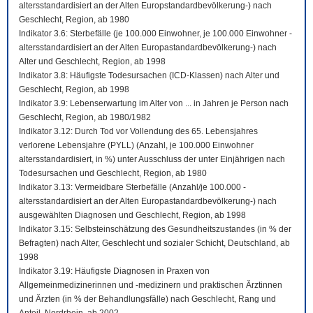
altersstandardisiert an der Alten Europstandardbevölkerung-) nach
Geschlecht, Region, ab 1980
Indikator 3.6: Sterbefälle (je 100.000 Einwohner, je 100.000 Einwohner -
altersstandardisiert an der Alten Europastandardbevölkerung-) nach
Alter und Geschlecht, Region, ab 1998
Indikator 3.8: Häufigste Todesursachen (ICD-Klassen) nach Alter und
Geschlecht, Region, ab 1998
Indikator 3.9: Lebenserwartung im Alter von ... in Jahren je Person nach
Geschlecht, Region, ab 1980/1982
Indikator 3.12: Durch Tod vor Vollendung des 65. Lebensjahres
verlorene Lebensjahre (PYLL) (Anzahl, je 100.000 Einwohner
altersstandardisiert, in %) unter Ausschluss der unter Einjährigen nach
Todesursachen und Geschlecht, Region, ab 1980
Indikator 3.13: Vermeidbare Sterbefälle (Anzahl/je 100.000 -
altersstandardisiert an der Alten Europastandardbevölkerung-) nach
ausgewählten Diagnosen und Geschlecht, Region, ab 1998
Indikator 3.15: Selbsteinschätzung des Gesundheitszustandes (in % der
Befragten) nach Alter, Geschlecht und sozialer Schicht, Deutschland, ab
1998
Indikator 3.19: Häufigste Diagnosen in Praxen von
Allgemeinmedizinerinnen und -medizinern und praktischen Ärztinnen
und Ärzten (in % der Behandlungsfälle) nach Geschlecht, Rang und