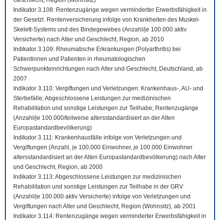
Geschlecht, Region (Wohnsitz)
Indikator 3.108: Rentenzugänge wegen verminderter Erwerbsfähigkeit in
der Gesetzl. Rentenversicherung infolge von Krankheiten des Muskel-
Skelett-Systems und des Bindegewebes (Anzahl/je 100.000 aktiv
Versicherte) nach Alter und Geschlecht, Region, ab 2010
Indikator 3.109: Rheumatische Erkrankungen (Polyarthritis) bei
Patientinnen und Patienten in rheumatologischen
Schwerpunkteinrichtungen nach Alter und Geschlecht, Deutschland, ab
2007
Indikator 3.110: Vergiftungen und Verletzungen: Krankenhaus-, AU- und
Sterbefälle; Abgeschlossene Leistungen zur medizinischen
Rehabilitation und sonstige Leistungen zur Teilhabe; Rentenzugänge
(Anzahl/je 100.000/teilweise altersstandardisiert an der Alten
Europastandardbevölkerung)
Indikator 3.111: Krankenhausfälle infolge von Verletzungen und
Vergiftungen (Anzahl, je 100.000 Einwohner, je 100.000 Einwohner
altersstandardisiert an der Alten Europastandardbevölkerung) nach Alter
und Geschlecht, Region, ab 2000
Indikator 3.113: Abgeschlossene Leistungen zur medizinischen
Rehabilitation und sonstige Leistungen zur Teilhabe in der GRV
(Anzahl/je 100.000 aktiv Versicherte) infolge von Verletzungen und
Vergiftungen nach Alter und Geschlecht, Region (Wohnsitz), ab 2001
Indikator 3.114: Rentenzugänge wegen verminderter Erwerbsfähigkeit in