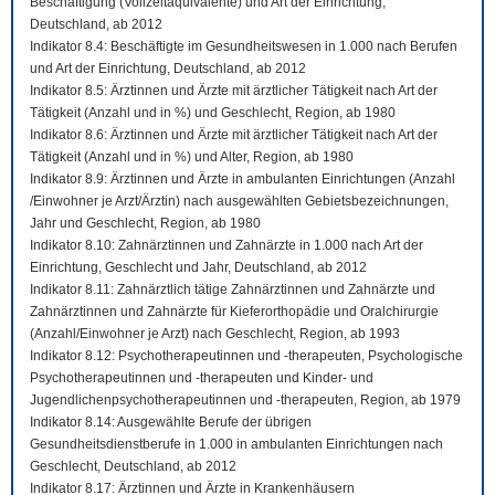
Beschäftigung (Vollzeitäquivalente) und Art der Einrichtung,
Deutschland, ab 2012
Indikator 8.4: Beschäftigte im Gesundheitswesen in 1.000 nach Berufen
und Art der Einrichtung, Deutschland, ab 2012
Indikator 8.5: Ärztinnen und Ärzte mit ärztlicher Tätigkeit nach Art der
Tätigkeit (Anzahl und in %) und Geschlecht, Region, ab 1980
Indikator 8.6: Ärztinnen und Ärzte mit ärztlicher Tätigkeit nach Art der
Tätigkeit (Anzahl und in %) und Alter, Region, ab 1980
Indikator 8.9: Ärztinnen und Ärzte in ambulanten Einrichtungen (Anzahl
/Einwohner je Arzt/Ärztin) nach ausgewählten Gebietsbezeichnungen,
Jahr und Geschlecht, Region, ab 1980
Indikator 8.10: Zahnärztinnen und Zahnärzte in 1.000 nach Art der
Einrichtung, Geschlecht und Jahr, Deutschland, ab 2012
Indikator 8.11: Zahnärztlich tätige Zahnärztinnen und Zahnärzte und
Zahnärztinnen und Zahnärzte für Kieferorthopädie und Oralchirurgie
(Anzahl/Einwohner je Arzt) nach Geschlecht, Region, ab 1993
Indikator 8.12: Psychotherapeutinnen und -therapeuten, Psychologische
Psychotherapeutinnen und -therapeuten und Kinder- und
Jugendlichenpsychotherapeutinnen und -therapeuten, Region, ab 1979
Indikator 8.14: Ausgewählte Berufe der übrigen
Gesundheitsdienstberufe in 1.000 in ambulanten Einrichtungen nach
Geschlecht, Deutschland, ab 2012
Indikator 8.17: Ärztinnen und Ärzte in Krankenhäusern