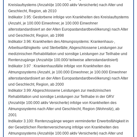
Kreislaufsystems (Anzahl/je 100.000 aktiv Versicherte) nach Alter und
Geschlecht, Region, ab 2010
Indikator 3.95: Gestorbene infolge von Krankheiten des Kreislaufsystems
(Anzahl, je 100.000 Einwohner, je 100.000 Einwohner
altersstandardisiert an der Alten Europastandardbevölkerung) nach Alter
und Geschlecht, Region, ab 1998
Indikator 3.96: Krankheiten des Atmungssystems: Krankenhaus-,
Arbeitsunfähigkeits- und Sterbefälle; Abgeschlossene Leistungen zur
medizinischen Rehabilitation und sonstige Leistungen zur Teilhabe und
Rentenzugänge (Anzahl/je 100.000/ teilweise altersstandardisiert)
Indikator 3.97 : Krankenhausfälle infolge von Krankheiten des
Atmungssystems (Anzahl, je 100.000 Einwohner, je 100.000 Einwohner
altersstandardisiert an der Alten Europastandardbevölkerung) nach Alter
und Geschlecht, Region, ab 2000
Indikator 3.99: Abgeschlossene Leistungen zur medizinischen
Rehabilitation und sonstige Leistungen zur Teilhabe in der GRV
(Anzahl/je 100.000 aktiv Versicherte) infolge von Krankheiten des
Atmungssystems nach Alter und Geschlecht, Region (Wohnsitz), ab
2001
Indikator 3.100: Rentenzugänge wegen verminderter Erwerbsfähigkeit in
der Gesetzlichen Rentenversicherung infolge von Krankheiten des
Atmungssystems (Anzahl/je 100.000 aktiv Versicherte) nach Alter und