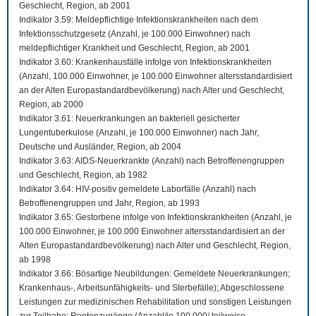
Geschlecht, Region, ab 2001
Indikator 3.59: Meldepflichtige Infektionskrankheiten nach dem
Infektionsschutzgesetz (Anzahl, je 100.000 Einwohner) nach
meldepflichtiger Krankheit und Geschlecht, Region, ab 2001
Indikator 3.60: Krankenhausfälle infolge von Infektionskrankheiten
(Anzahl, 100.000 Einwohner, je 100.000 Einwohner altersstandardisiert
an der Alten Europastandardbevölkerung) nach Alter und Geschlecht,
Region, ab 2000
Indikator 3.61: Neuerkrankungen an bakteriell gesicherter
Lungentuberkulose (Anzahl, je 100.000 Einwohner) nach Jahr,
Deutsche und Ausländer, Region, ab 2004
Indikator 3.63: AIDS-Neuerkrankte (Anzahl) nach Betroffenengruppen
und Geschlecht, Region, ab 1982
Indikator 3.64: HIV-positiv gemeldete Laborfälle (Anzahl) nach
Betroffenengruppen und Jahr, Region, ab 1993
Indikator 3.65: Gestorbene infolge von Infektionskrankheiten (Anzahl, je
100.000 Einwohner, je 100.000 Einwohner altersstandardisiert an der
Alten Europastandardbevölkerung) nach Alter und Geschlecht, Region,
ab 1998
Indikator 3.66: Bösartige Neubildungen: Gemeldete Neuerkrankungen;
Krankenhaus-, Arbeitsunfähigkeits- und Sterbefälle); Abgeschlossene
Leistungen zur medizinischen Rehabilitation und sonstigen Leistungen