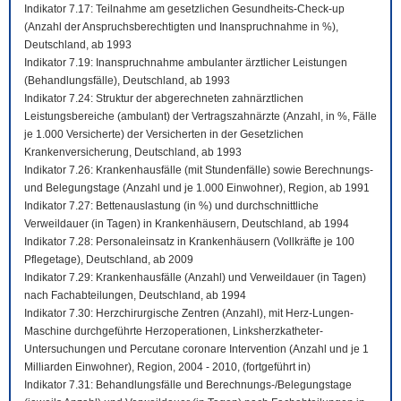
Indikator 7.17: Teilnahme am gesetzlichen Gesundheits-Check-up
(Anzahl der Anspruchsberechtigten und Inanspruchnahme in %),
Deutschland, ab 1993
Indikator 7.19: Inanspruchnahme ambulanter ärztlicher Leistungen
(Behandlungsfälle), Deutschland, ab 1993
Indikator 7.24: Struktur der abgerechneten zahnärztlichen
Leistungsbereiche (ambulant) der Vertragszahnärzte (Anzahl, in %, Fälle
je 1.000 Versicherte) der Versicherten in der Gesetzlichen
Krankenversicherung, Deutschland, ab 1993
Indikator 7.26: Krankenhausfälle (mit Stundenfälle) sowie Berechnungs-
und Belegungstage (Anzahl und je 1.000 Einwohner), Region, ab 1991
Indikator 7.27: Bettenauslastung (in %) und durchschnittliche
Verweildauer (in Tagen) in Krankenhäusern, Deutschland, ab 1994
Indikator 7.28: Personaleinsatz in Krankenhäusern (Vollkräfte je 100
Pflegetage), Deutschland, ab 2009
Indikator 7.29: Krankenhausfälle (Anzahl) und Verweildauer (in Tagen)
nach Fachabteilungen, Deutschland, ab 1994
Indikator 7.30: Herzchirurgische Zentren (Anzahl), mit Herz-Lungen-
Maschine durchgeführte Herzoperationen, Linksherzkatheter-
Untersuchungen und Percutane coronare Intervention (Anzahl und je 1
Milliarden Einwohner), Region, 2004 - 2010, (fortgeführt in)
Indikator 7.31: Behandlungsfälle und Berechnungs-/Belegungstage