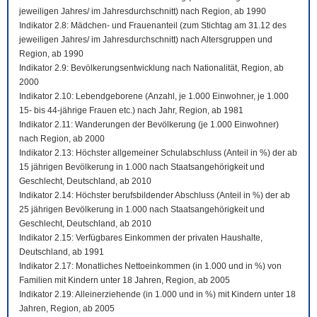
jeweiligen Jahres/ im Jahresdurchschnitt) nach Region, ab 1990
Indikator 2.8: Mädchen- und Frauenanteil (zum Stichtag am 31.12 des
jeweiligen Jahres/ im Jahresdurchschnitt) nach Altersgruppen und
Region, ab 1990
Indikator 2.9: Bevölkerungsentwicklung nach Nationalität, Region, ab
2000
Indikator 2.10: Lebendgeborene (Anzahl, je 1.000 Einwohner, je 1.000
15- bis 44-jährige Frauen etc.) nach Jahr, Region, ab 1981
Indikator 2.11: Wanderungen der Bevölkerung (je 1.000 Einwohner)
nach Region, ab 2000
Indikator 2.13: Höchster allgemeiner Schulabschluss (Anteil in %) der ab
15 jährigen Bevölkerung in 1.000 nach Staatsangehörigkeit und
Geschlecht, Deutschland, ab 2010
Indikator 2.14: Höchster berufsbildender Abschluss (Anteil in %) der ab
25 jährigen Bevölkerung in 1.000 nach Staatsangehörigkeit und
Geschlecht, Deutschland, ab 2010
Indikator 2.15: Verfügbares Einkommen der privaten Haushalte,
Deutschland, ab 1991
Indikator 2.17: Monatliches Nettoeinkommen (in 1.000 und in %) von
Familien mit Kindern unter 18 Jahren, Region, ab 2005
Indikator 2.19: Alleinerziehende (in 1.000 und in %) mit Kindern unter 18
Jahren, Region, ab 2005