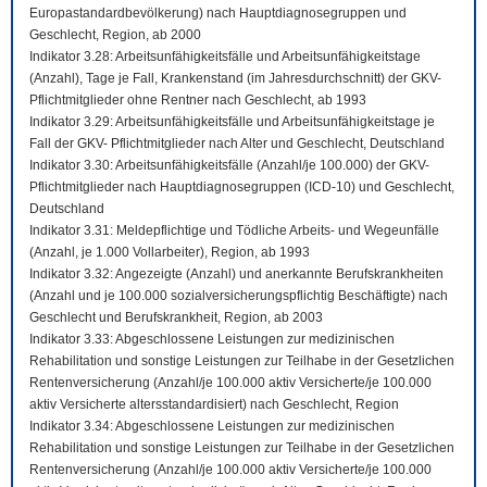
Europastandardbevölkerung) nach Hauptdiagnosegruppen und
Geschlecht, Region, ab 2000
Indikator 3.28: Arbeitsunfähigkeitsfälle und Arbeitsunfähigkeitstage
(Anzahl), Tage je Fall, Krankenstand (im Jahresdurchschnitt) der GKV-
Pflichtmitglieder ohne Rentner nach Geschlecht, ab 1993
Indikator 3.29: Arbeitsunfähigkeitsfälle und Arbeitsunfähigkeitstage je
Fall der GKV- Pflichtmitglieder nach Alter und Geschlecht, Deutschland
Indikator 3.30: Arbeitsunfähigkeitsfälle (Anzahl/je 100.000) der GKV-
Pflichtmitglieder nach Hauptdiagnosegruppen (ICD-10) und Geschlecht,
Deutschland
Indikator 3.31: Meldepflichtige und Tödliche Arbeits- und Wegeunfälle
(Anzahl, je 1.000 Vollarbeiter), Region, ab 1993
Indikator 3.32: Angezeigte (Anzahl) und anerkannte Berufskrankheiten
(Anzahl und je 100.000 sozialversicherungspflichtig Beschäftigte) nach
Geschlecht und Berufskrankheit, Region, ab 2003
Indikator 3.33: Abgeschlossene Leistungen zur medizinischen
Rehabilitation und sonstige Leistungen zur Teilhabe in der Gesetzlichen
Rentenversicherung (Anzahl/je 100.000 aktiv Versicherte/je 100.000
aktiv Versicherte altersstandardisiert) nach Geschlecht, Region
Indikator 3.34: Abgeschlossene Leistungen zur medizinischen
Rehabilitation und sonstige Leistungen zur Teilhabe in der Gesetzlichen
Rentenversicherung (Anzahl/je 100.000 aktiv Versicherte/je 100.000