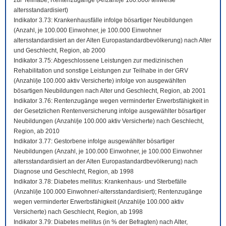
zur Teilhabe; Rentenzugänge (Anzahl/je 100.000/ teilweise
altersstandardisiert)
Indikator 3.73: Krankenhausfälle infolge bösartiger Neubildungen
(Anzahl, je 100.000 Einwohner, je 100.000 Einwohner
altersstandardisiert an der Alten Europastandardbevölkerung) nach Alter
und Geschlecht, Region, ab 2000
Indikator 3.75: Abgeschlossene Leistungen zur medizinischen
Rehabilitation und sonstige Leistungen zur Teilhabe in der GRV
(Anzahl/je 100.000 aktiv Versicherte) infolge von ausgewählten
bösartigen Neubildungen nach Alter und Geschlecht, Region, ab 2001
Indikator 3.76: Rentenzugänge wegen verminderter Erwerbsfähigkeit in
der Gesetzlichen Rentenversicherung infolge ausgewählter bösartiger
Neubildungen (Anzahl/je 100.000 aktiv Versicherte) nach Geschlecht,
Region, ab 2010
Indikator 3.77: Gestorbene infolge ausgewählter bösartiger
Neubildungen (Anzahl, je 100.000 Einwohner, je 100.000 Einwohner
altersstandardisiert an der Alten Europastandardbevölkerung) nach
Diagnose und Geschlecht, Region, ab 1998
Indikator 3.78: Diabetes mellitus: Krankenhaus- und Sterbefälle
(Anzahl/je 100.000 Einwohner/-altersstandardisiert); Rentenzugänge
wegen verminderter Erwerbsfähigkeit (Anzahl/je 100.000 aktiv
Versicherte) nach Geschlecht, Region, ab 1998
Indikator 3.79: Diabetes mellitus (in % der Befragten) nach Alter,