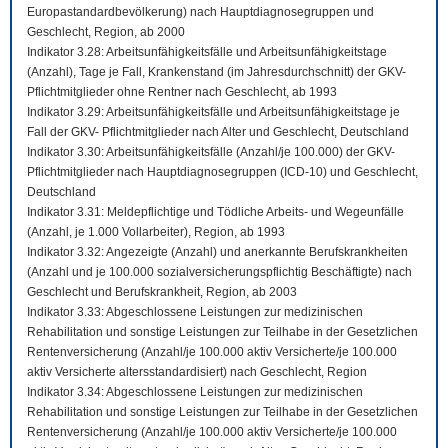
Europastandardbevölkerung) nach Hauptdiagnosegruppen und
Geschlecht, Region, ab 2000
Indikator 3.28: Arbeitsunfähigkeitsfälle und Arbeitsunfähigkeitstage
(Anzahl), Tage je Fall, Krankenstand (im Jahresdurchschnitt) der GKV-
Pflichtmitglieder ohne Rentner nach Geschlecht, ab 1993
Indikator 3.29: Arbeitsunfähigkeitsfälle und Arbeitsunfähigkeitstage je
Fall der GKV- Pflichtmitglieder nach Alter und Geschlecht, Deutschland
Indikator 3.30: Arbeitsunfähigkeitsfälle (Anzahl/je 100.000) der GKV-
Pflichtmitglieder nach Hauptdiagnosegruppen (ICD-10) und Geschlecht,
Deutschland
Indikator 3.31: Meldepflichtige und Tödliche Arbeits- und Wegeunfälle
(Anzahl, je 1.000 Vollarbeiter), Region, ab 1993
Indikator 3.32: Angezeigte (Anzahl) und anerkannte Berufskrankheiten
(Anzahl und je 100.000 sozialversicherungspflichtig Beschäftigte) nach
Geschlecht und Berufskrankheit, Region, ab 2003
Indikator 3.33: Abgeschlossene Leistungen zur medizinischen
Rehabilitation und sonstige Leistungen zur Teilhabe in der Gesetzlichen
Rentenversicherung (Anzahl/je 100.000 aktiv Versicherte/je 100.000
aktiv Versicherte altersstandardisiert) nach Geschlecht, Region
Indikator 3.34: Abgeschlossene Leistungen zur medizinischen
Rehabilitation und sonstige Leistungen zur Teilhabe in der Gesetzlichen
Rentenversicherung (Anzahl/je 100.000 aktiv Versicherte/je 100.000