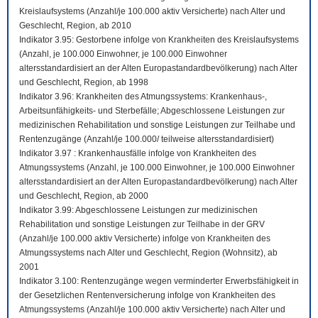
Kreislaufsystems (Anzahl/je 100.000 aktiv Versicherte) nach Alter und
Geschlecht, Region, ab 2010
Indikator 3.95: Gestorbene infolge von Krankheiten des Kreislaufsystems
(Anzahl, je 100.000 Einwohner, je 100.000 Einwohner
altersstandardisiert an der Alten Europastandardbevölkerung) nach Alter
und Geschlecht, Region, ab 1998
Indikator 3.96: Krankheiten des Atmungssystems: Krankenhaus-,
Arbeitsunfähigkeits- und Sterbefälle; Abgeschlossene Leistungen zur
medizinischen Rehabilitation und sonstige Leistungen zur Teilhabe und
Rentenzugänge (Anzahl/je 100.000/ teilweise altersstandardisiert)
Indikator 3.97 : Krankenhausfälle infolge von Krankheiten des
Atmungssystems (Anzahl, je 100.000 Einwohner, je 100.000 Einwohner
altersstandardisiert an der Alten Europastandardbevölkerung) nach Alter
und Geschlecht, Region, ab 2000
Indikator 3.99: Abgeschlossene Leistungen zur medizinischen
Rehabilitation und sonstige Leistungen zur Teilhabe in der GRV
(Anzahl/je 100.000 aktiv Versicherte) infolge von Krankheiten des
Atmungssystems nach Alter und Geschlecht, Region (Wohnsitz), ab
2001
Indikator 3.100: Rentenzugänge wegen verminderter Erwerbsfähigkeit in
der Gesetzlichen Rentenversicherung infolge von Krankheiten des
Atmungssystems (Anzahl/je 100.000 aktiv Versicherte) nach Alter und