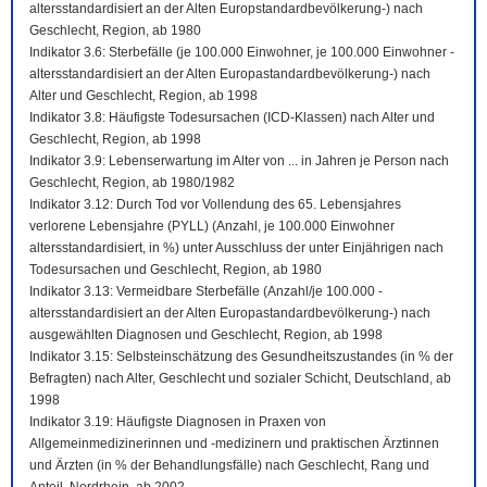
altersstandardisiert an der Alten Europstandardbevölkerung-) nach
Geschlecht, Region, ab 1980
Indikator 3.6: Sterbefälle (je 100.000 Einwohner, je 100.000 Einwohner -
altersstandardisiert an der Alten Europastandardbevölkerung-) nach
Alter und Geschlecht, Region, ab 1998
Indikator 3.8: Häufigste Todesursachen (ICD-Klassen) nach Alter und
Geschlecht, Region, ab 1998
Indikator 3.9: Lebenserwartung im Alter von ... in Jahren je Person nach
Geschlecht, Region, ab 1980/1982
Indikator 3.12: Durch Tod vor Vollendung des 65. Lebensjahres
verlorene Lebensjahre (PYLL) (Anzahl, je 100.000 Einwohner
altersstandardisiert, in %) unter Ausschluss der unter Einjährigen nach
Todesursachen und Geschlecht, Region, ab 1980
Indikator 3.13: Vermeidbare Sterbefälle (Anzahl/je 100.000 -
altersstandardisiert an der Alten Europastandardbevölkerung-) nach
ausgewählten Diagnosen und Geschlecht, Region, ab 1998
Indikator 3.15: Selbsteinschätzung des Gesundheitszustandes (in % der
Befragten) nach Alter, Geschlecht und sozialer Schicht, Deutschland, ab
1998
Indikator 3.19: Häufigste Diagnosen in Praxen von
Allgemeinmedizinerinnen und -medizinern und praktischen Ärztinnen
und Ärzten (in % der Behandlungsfälle) nach Geschlecht, Rang und