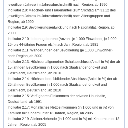
jeweiligen Jahres/ im Jahresdurchschnitt) nach Region, ab 1990
Indikator 2.8: Mädchen- und Frauenanteil (zum Stichtag am 31.12 des
jeweiligen Jahres/ im Jahresdurchschnitt) nach Altersgruppen und
Region, ab 1990
Indikator 2.9: Bevölkerungsentwicklung nach Nationalität, Region, ab
2000
Indikator 2.10: Lebendgeborene (Anzahl, je 1.000 Einwohner, je 1.000
15- bis 44-jährige Frauen etc.) nach Jahr, Region, ab 1981
Indikator 2.11: Wanderungen der Bevölkerung (je 1.000 Einwohner)
nach Region, ab 2000
Indikator 2.13: Höchster allgemeiner Schulabschluss (Anteil in %) der ab
15 jährigen Bevölkerung in 1.000 nach Staatsangehörigkeit und
Geschlecht, Deutschland, ab 2010
Indikator 2.14: Höchster berufsbildender Abschluss (Anteil in %) der ab
25 jährigen Bevölkerung in 1.000 nach Staatsangehörigkeit und
Geschlecht, Deutschland, ab 2010
Indikator 2.15: Verfügbares Einkommen der privaten Haushalte,
Deutschland, ab 1991
Indikator 2.17: Monatliches Nettoeinkommen (in 1.000 und in %) von
Familien mit Kindern unter 18 Jahren, Region, ab 2005
Indikator 2.19: Alleinerziehende (in 1.000 und in %) mit Kindern unter 18
Jahren, Region, ab 2005