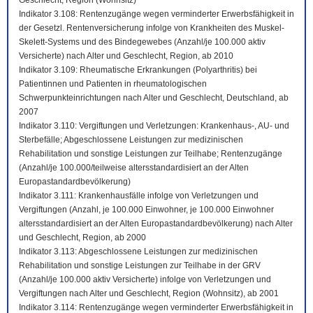
Geschlecht, Region (Wohnsitz)
Indikator 3.108: Rentenzugänge wegen verminderter Erwerbsfähigkeit in
der Gesetzl. Rentenversicherung infolge von Krankheiten des Muskel-
Skelett-Systems und des Bindegewebes (Anzahl/je 100.000 aktiv
Versicherte) nach Alter und Geschlecht, Region, ab 2010
Indikator 3.109: Rheumatische Erkrankungen (Polyarthritis) bei
Patientinnen und Patienten in rheumatologischen
Schwerpunkteinrichtungen nach Alter und Geschlecht, Deutschland, ab
2007
Indikator 3.110: Vergiftungen und Verletzungen: Krankenhaus-, AU- und
Sterbefälle; Abgeschlossene Leistungen zur medizinischen
Rehabilitation und sonstige Leistungen zur Teilhabe; Rentenzugänge
(Anzahl/je 100.000/teilweise altersstandardisiert an der Alten
Europastandardbevölkerung)
Indikator 3.111: Krankenhausfälle infolge von Verletzungen und
Vergiftungen (Anzahl, je 100.000 Einwohner, je 100.000 Einwohner
altersstandardisiert an der Alten Europastandardbevölkerung) nach Alter
und Geschlecht, Region, ab 2000
Indikator 3.113: Abgeschlossene Leistungen zur medizinischen
Rehabilitation und sonstige Leistungen zur Teilhabe in der GRV
(Anzahl/je 100.000 aktiv Versicherte) infolge von Verletzungen und
Vergiftungen nach Alter und Geschlecht, Region (Wohnsitz), ab 2001
Indikator 3.114: Rentenzugänge wegen verminderter Erwerbsfähigkeit in