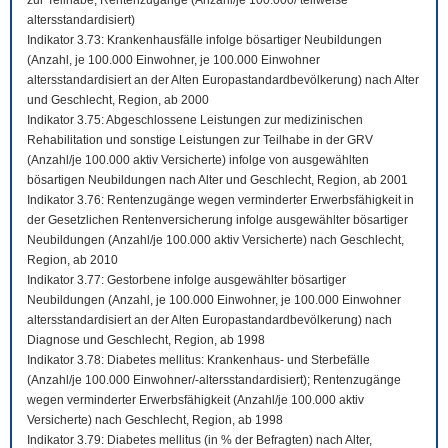
zur Teilhabe; Rentenzugänge (Anzahl/je 100.000/ teilweise
altersstandardisiert)
Indikator 3.73: Krankenhausfälle infolge bösartiger Neubildungen
(Anzahl, je 100.000 Einwohner, je 100.000 Einwohner
altersstandardisiert an der Alten Europastandardbevölkerung) nach Alter
und Geschlecht, Region, ab 2000
Indikator 3.75: Abgeschlossene Leistungen zur medizinischen
Rehabilitation und sonstige Leistungen zur Teilhabe in der GRV
(Anzahl/je 100.000 aktiv Versicherte) infolge von ausgewählten
bösartigen Neubildungen nach Alter und Geschlecht, Region, ab 2001
Indikator 3.76: Rentenzugänge wegen verminderter Erwerbsfähigkeit in
der Gesetzlichen Rentenversicherung infolge ausgewählter bösartiger
Neubildungen (Anzahl/je 100.000 aktiv Versicherte) nach Geschlecht,
Region, ab 2010
Indikator 3.77: Gestorbene infolge ausgewählter bösartiger
Neubildungen (Anzahl, je 100.000 Einwohner, je 100.000 Einwohner
altersstandardisiert an der Alten Europastandardbevölkerung) nach
Diagnose und Geschlecht, Region, ab 1998
Indikator 3.78: Diabetes mellitus: Krankenhaus- und Sterbefälle
(Anzahl/je 100.000 Einwohner/-altersstandardisiert); Rentenzugänge
wegen verminderter Erwerbsfähigkeit (Anzahl/je 100.000 aktiv
Versicherte) nach Geschlecht, Region, ab 1998
Indikator 3.79: Diabetes mellitus (in % der Befragten) nach Alter,