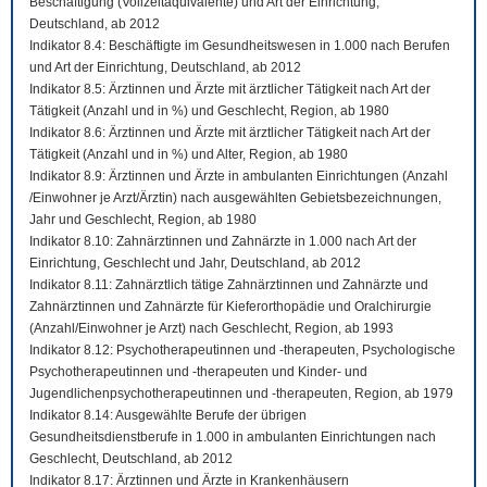
Beschäftigung (Vollzeitäquivalente) und Art der Einrichtung,
Deutschland, ab 2012
Indikator 8.4: Beschäftigte im Gesundheitswesen in 1.000 nach Berufen
und Art der Einrichtung, Deutschland, ab 2012
Indikator 8.5: Ärztinnen und Ärzte mit ärztlicher Tätigkeit nach Art der
Tätigkeit (Anzahl und in %) und Geschlecht, Region, ab 1980
Indikator 8.6: Ärztinnen und Ärzte mit ärztlicher Tätigkeit nach Art der
Tätigkeit (Anzahl und in %) und Alter, Region, ab 1980
Indikator 8.9: Ärztinnen und Ärzte in ambulanten Einrichtungen (Anzahl
/Einwohner je Arzt/Ärztin) nach ausgewählten Gebietsbezeichnungen,
Jahr und Geschlecht, Region, ab 1980
Indikator 8.10: Zahnärztinnen und Zahnärzte in 1.000 nach Art der
Einrichtung, Geschlecht und Jahr, Deutschland, ab 2012
Indikator 8.11: Zahnärztlich tätige Zahnärztinnen und Zahnärzte und
Zahnärztinnen und Zahnärzte für Kieferorthopädie und Oralchirurgie
(Anzahl/Einwohner je Arzt) nach Geschlecht, Region, ab 1993
Indikator 8.12: Psychotherapeutinnen und -therapeuten, Psychologische
Psychotherapeutinnen und -therapeuten und Kinder- und
Jugendlichenpsychotherapeutinnen und -therapeuten, Region, ab 1979
Indikator 8.14: Ausgewählte Berufe der übrigen
Gesundheitsdienstberufe in 1.000 in ambulanten Einrichtungen nach
Geschlecht, Deutschland, ab 2012
Indikator 8.17: Ärztinnen und Ärzte in Krankenhäusern