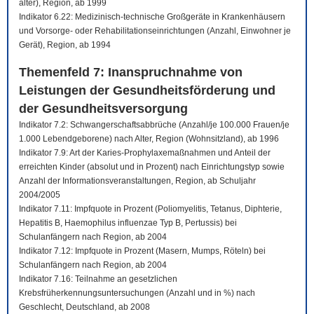
älter), Region, ab 1999
Indikator 6.22: Medizinisch-technische Großgeräte in Krankenhäusern
und Vorsorge- oder Rehabilitationseinrichtungen (Anzahl, Einwohner je
Gerät), Region, ab 1994
Themenfeld 7: Inanspruchnahme von
Leistungen der Gesundheitsförderung und
der Gesundheitsversorgung
Indikator 7.2: Schwangerschaftsabbrüche (Anzahl/je 100.000 Frauen/je
1.000 Lebendgeborene) nach Alter, Region (Wohnsitzland), ab 1996
Indikator 7.9: Art der Karies-Prophylaxemaßnahmen und Anteil der
erreichten Kinder (absolut und in Prozent) nach Einrichtungstyp sowie
Anzahl der Informationsveranstaltungen, Region, ab Schuljahr
2004/2005
Indikator 7.11: Impfquote in Prozent (Poliomyelitis, Tetanus, Diphterie,
Hepatitis B, Haemophilus influenzae Typ B, Pertussis) bei
Schulanfängern nach Region, ab 2004
Indikator 7.12: Impfquote in Prozent (Masern, Mumps, Röteln) bei
Schulanfängern nach Region, ab 2004
Indikator 7.16: Teilnahme an gesetzlichen
Krebsfrüherkennungsuntersuchungen (Anzahl und in %) nach
Geschlecht, Deutschland, ab 2008