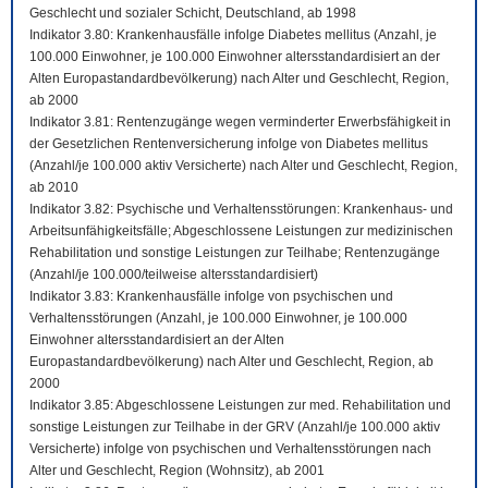
Geschlecht und sozialer Schicht, Deutschland, ab 1998
Indikator 3.80: Krankenhausfälle infolge Diabetes mellitus (Anzahl, je
100.000 Einwohner, je 100.000 Einwohner altersstandardisiert an der
Alten Europastandardbevölkerung) nach Alter und Geschlecht, Region,
ab 2000
Indikator 3.81: Rentenzugänge wegen verminderter Erwerbsfähigkeit in
der Gesetzlichen Rentenversicherung infolge von Diabetes mellitus
(Anzahl/je 100.000 aktiv Versicherte) nach Alter und Geschlecht, Region,
ab 2010
Indikator 3.82: Psychische und Verhaltensstörungen: Krankenhaus- und
Arbeitsunfähigkeitsfälle; Abgeschlossene Leistungen zur medizinischen
Rehabilitation und sonstige Leistungen zur Teilhabe; Rentenzugänge
(Anzahl/je 100.000/teilweise altersstandardisiert)
Indikator 3.83: Krankenhausfälle infolge von psychischen und
Verhaltensstörungen (Anzahl, je 100.000 Einwohner, je 100.000
Einwohner altersstandardisiert an der Alten
Europastandardbevölkerung) nach Alter und Geschlecht, Region, ab
2000
Indikator 3.85: Abgeschlossene Leistungen zur med. Rehabilitation und
sonstige Leistungen zur Teilhabe in der GRV (Anzahl/je 100.000 aktiv
Versicherte) infolge von psychischen und Verhaltensstörungen nach
Alter und Geschlecht, Region (Wohnsitz), ab 2001