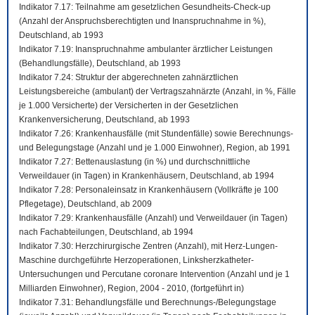
Indikator 7.17: Teilnahme am gesetzlichen Gesundheits-Check-up
(Anzahl der Anspruchsberechtigten und Inanspruchnahme in %),
Deutschland, ab 1993
Indikator 7.19: Inanspruchnahme ambulanter ärztlicher Leistungen
(Behandlungsfälle), Deutschland, ab 1993
Indikator 7.24: Struktur der abgerechneten zahnärztlichen
Leistungsbereiche (ambulant) der Vertragszahnärzte (Anzahl, in %, Fälle
je 1.000 Versicherte) der Versicherten in der Gesetzlichen
Krankenversicherung, Deutschland, ab 1993
Indikator 7.26: Krankenhausfälle (mit Stundenfälle) sowie Berechnungs-
und Belegungstage (Anzahl und je 1.000 Einwohner), Region, ab 1991
Indikator 7.27: Bettenauslastung (in %) und durchschnittliche
Verweildauer (in Tagen) in Krankenhäusern, Deutschland, ab 1994
Indikator 7.28: Personaleinsatz in Krankenhäusern (Vollkräfte je 100
Pflegetage), Deutschland, ab 2009
Indikator 7.29: Krankenhausfälle (Anzahl) und Verweildauer (in Tagen)
nach Fachabteilungen, Deutschland, ab 1994
Indikator 7.30: Herzchirurgische Zentren (Anzahl), mit Herz-Lungen-
Maschine durchgeführte Herzoperationen, Linksherzkatheter-
Untersuchungen und Percutane coronare Intervention (Anzahl und je 1
Milliarden Einwohner), Region, 2004 - 2010, (fortgeführt in)
Indikator 7.31: Behandlungsfälle und Berechnungs-/Belegungstage