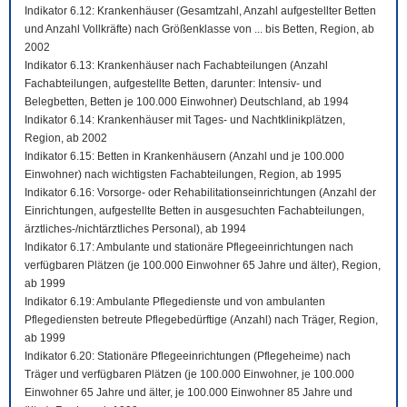
Indikator 6.12: Krankenhäuser (Gesamtzahl, Anzahl aufgestellter Betten
und Anzahl Vollkräfte) nach Größenklasse von ... bis Betten, Region, ab
2002
Indikator 6.13: Krankenhäuser nach Fachabteilungen (Anzahl
Fachabteilungen, aufgestellte Betten, darunter: Intensiv- und
Belegbetten, Betten je 100.000 Einwohner) Deutschland, ab 1994
Indikator 6.14: Krankenhäuser mit Tages- und Nachtklinikplätzen,
Region, ab 2002
Indikator 6.15: Betten in Krankenhäusern (Anzahl und je 100.000
Einwohner) nach wichtigsten Fachabteilungen, Region, ab 1995
Indikator 6.16: Vorsorge- oder Rehabilitationseinrichtungen (Anzahl der
Einrichtungen, aufgestellte Betten in ausgesuchten Fachabteilungen,
ärztliches-/nichtärztliches Personal), ab 1994
Indikator 6.17: Ambulante und stationäre Pflegeeinrichtungen nach
verfügbaren Plätzen (je 100.000 Einwohner 65 Jahre und älter), Region,
ab 1999
Indikator 6.19: Ambulante Pflegedienste und von ambulanten
Pflegediensten betreute Pflegebedürftige (Anzahl) nach Träger, Region,
ab 1999
Indikator 6.20: Stationäre Pflegeeinrichtungen (Pflegeheime) nach
Träger und verfügbaren Plätzen (je 100.000 Einwohner, je 100.000
Einwohner 65 Jahre und älter, je 100.000 Einwohner 85 Jahre und