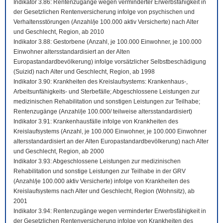
Indikator 3.86: Rentenzugänge wegen verminderter Erwerbsfähigkeit in
der Gesetzlichen Rentenversicherung infolge von psychischen und
Verhaltensstörungen (Anzahl/je 100.000 aktiv Versicherte) nach Alter
und Geschlecht, Region, ab 2010
Indikator 3.88: Gestorbene (Anzahl, je 100.000 Einwohner, je 100.000
Einwohner altersstandardisiert an der Alten
Europastandardbevölkerung) infolge vorsätzlicher Selbstbeschädigung
(Suizid) nach Alter und Geschlecht, Region, ab 1998
Indikator 3.90: Krankheiten des Kreislaufsystems: Krankenhaus-,
Arbeitsunfähigkeits- und Sterbefälle; Abgeschlossene Leistungen zur
medizinischen Rehabilitation und sonstigen Leistungen zur Teilhabe;
Rentenzugänge (Anzahl/je 100.000/ teilweise altersstandardisiert)
Indikator 3.91: Krankenhausfälle infolge von Krankheiten des
Kreislaufsystems (Anzahl, je 100.000 Einwohner, je 100.000 Einwohner
altersstandardisiert an der Alten Europastandardbevölkerung) nach Alter
und Geschlecht, Region, ab 2000
Indikator 3.93: Abgeschlossene Leistungen zur medizinischen
Rehabilitation und sonstige Leistungen zur Teilhabe in der GRV
(Anzahl/je 100.000 aktiv Versicherte) infolge von Krankheiten des
Kreislaufsystems nach Alter und Geschlecht, Region (Wohnsitz), ab
2001
Indikator 3.94: Rentenzugänge wegen verminderter Erwerbsfähigkeit in
der Gesetzlichen Rentenversicherung infolge von Krankheiten des