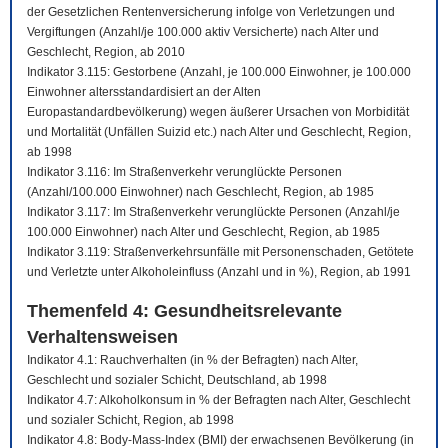
der Gesetzlichen Rentenversicherung infolge von Verletzungen und
Vergiftungen (Anzahl/je 100.000 aktiv Versicherte) nach Alter und
Geschlecht, Region, ab 2010
Indikator 3.115: Gestorbene (Anzahl, je 100.000 Einwohner, je 100.000
Einwohner altersstandardisiert an der Alten
Europastandardbevölkerung) wegen äußerer Ursachen von Morbidität
und Mortalität (Unfällen Suizid etc.) nach Alter und Geschlecht, Region,
ab 1998
Indikator 3.116: Im Straßenverkehr verunglückte Personen
(Anzahl/100.000 Einwohner) nach Geschlecht, Region, ab 1985
Indikator 3.117: Im Straßenverkehr verunglückte Personen (Anzahl/je
100.000 Einwohner) nach Alter und Geschlecht, Region, ab 1985
Indikator 3.119: Straßenverkehrsunfälle mit Personenschaden, Getötete
und Verletzte unter Alkoholeinfluss (Anzahl und in %), Region, ab 1991
Themenfeld 4: Gesundheitsrelevante
Verhaltensweisen
Indikator 4.1: Rauchverhalten (in % der Befragten) nach Alter,
Geschlecht und sozialer Schicht, Deutschland, ab 1998
Indikator 4.7: Alkoholkonsum in % der Befragten nach Alter, Geschlecht
und sozialer Schicht, Region, ab 1998
Indikator 4.8: Body-Mass-Index (BMI) der erwachsenen Bevölkerung (in