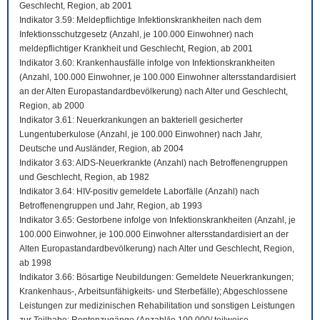
Geschlecht, Region, ab 2001
Indikator 3.59: Meldepflichtige Infektionskrankheiten nach dem
Infektionsschutzgesetz (Anzahl, je 100.000 Einwohner) nach
meldepflichtiger Krankheit und Geschlecht, Region, ab 2001
Indikator 3.60: Krankenhausfälle infolge von Infektionskrankheiten
(Anzahl, 100.000 Einwohner, je 100.000 Einwohner altersstandardisiert
an der Alten Europastandardbevölkerung) nach Alter und Geschlecht,
Region, ab 2000
Indikator 3.61: Neuerkrankungen an bakteriell gesicherter
Lungentuberkulose (Anzahl, je 100.000 Einwohner) nach Jahr,
Deutsche und Ausländer, Region, ab 2004
Indikator 3.63: AIDS-Neuerkrankte (Anzahl) nach Betroffenengruppen
und Geschlecht, Region, ab 1982
Indikator 3.64: HIV-positiv gemeldete Laborfälle (Anzahl) nach
Betroffenengruppen und Jahr, Region, ab 1993
Indikator 3.65: Gestorbene infolge von Infektionskrankheiten (Anzahl, je
100.000 Einwohner, je 100.000 Einwohner altersstandardisiert an der
Alten Europastandardbevölkerung) nach Alter und Geschlecht, Region,
ab 1998
Indikator 3.66: Bösartige Neubildungen: Gemeldete Neuerkrankungen;
Krankenhaus-, Arbeitsunfähigkeits- und Sterbefälle); Abgeschlossene
Leistungen zur medizinischen Rehabilitation und sonstigen Leistungen