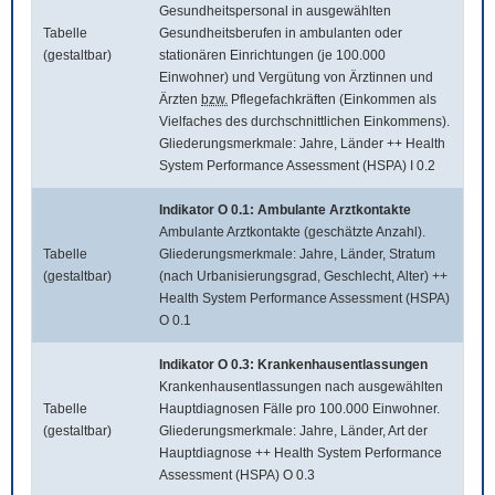
Gesundheitspersonal in ausgewählten
Tabelle
Gesundheitsberufen in ambulanten oder
(gestaltbar)
stationären Einrichtungen (je 100.000
Einwohner) und Vergütung von Ärztinnen und
Ärzten
bzw.
Pflegefachkräften (Einkommen als
Vielfaches des durchschnittlichen Einkommens).
Gliederungsmerkmale: Jahre, Länder ++ Health
System Performance Assessment (HSPA) I 0.2
Indikator O 0.1: Ambulante Arztkontakte
Ambulante Arztkontakte (geschätzte Anzahl).
Tabelle
Gliederungsmerkmale: Jahre, Länder, Stratum
(gestaltbar)
(nach Urbanisierungsgrad, Geschlecht, Alter) ++
Health System Performance Assessment (HSPA)
O 0.1
Indikator O 0.3: Krankenhausentlassungen
Krankenhausentlassungen nach ausgewählten
Tabelle
Hauptdiagnosen Fälle pro 100.000 Einwohner.
(gestaltbar)
Gliederungsmerkmale: Jahre, Länder, Art der
Hauptdiagnose ++ Health System Performance
Assessment (HSPA) O 0.3