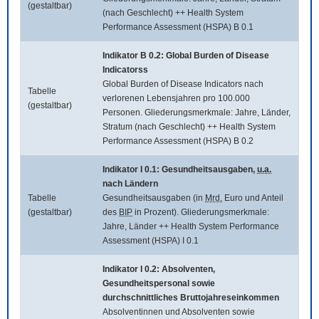
(gestaltbar)
(nach Geschlecht) ++ Health System
Performance Assessment (HSPA) B 0.1
Indikator B 0.2:
Global Burden of Disease
Indicatorss
Global Burden of Disease Indicators
nach
Tabelle
verlorenen Lebensjahren pro 100.000
(gestaltbar)
Personen. Gliederungsmerkmale: Jahre, Länder,
Stratum (nach Geschlecht) ++ Health System
Performance Assessment (HSPA) B 0.2
Indikator I 0.1: Gesundheitsausgaben,
u.a.
nach Ländern
Tabelle
Gesundheitsausgaben (in
Mrd.
Euro und Anteil
(gestaltbar)
des
BIP
in Prozent). Gliederungsmerkmale:
Jahre, Länder ++ Health System Performance
Assessment (HSPA) I 0.1
Indikator I 0.2: Absolventen,
Gesundheitspersonal sowie
durchschnittliches Bruttojahreseinkommen
Absolventinnen und Absolventen sowie