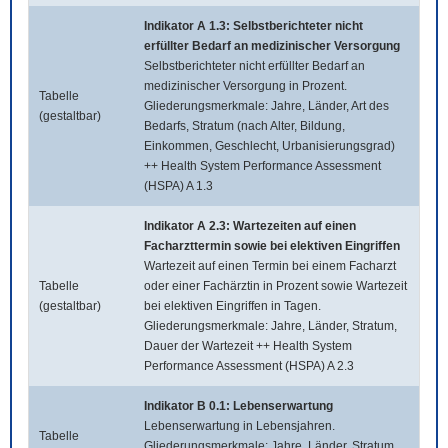
Indikator A 1.3: Selbstberichteter nicht
erfüllter Bedarf an medizinischer Versorgung
Selbstberichteter nicht erfüllter Bedarf an
medizinischer Versorgung in Prozent.
Tabelle
Gliederungsmerkmale: Jahre, Länder, Art des
(gestaltbar)
Bedarfs, Stratum (nach Alter, Bildung,
Einkommen, Geschlecht, Urbanisierungsgrad)
++ Health System Performance Assessment
(HSPA) A 1.3
Indikator A 2.3: Wartezeiten auf einen
Facharzttermin sowie bei elektiven Eingriffen
Wartezeit auf einen Termin bei einem Facharzt
Tabelle
oder einer Fachärztin in Prozent sowie Wartezeit
(gestaltbar)
bei elektiven Eingriffen in Tagen.
Gliederungsmerkmale: Jahre, Länder, Stratum,
Dauer der Wartezeit ++ Health System
Performance Assessment (HSPA) A 2.3
Indikator B 0.1: Lebenserwartung
Lebenserwartung in Lebensjahren.
Tabelle
Gliederungsmerkmale: Jahre, Länder, Stratum