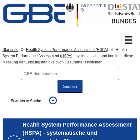
Zum Inhalt
Suche
Startseite
Health System Performance Assessment (
HSPA
)
Health
System Performance Assessment (
HSPA
) - systematische und kontinuierliche
Messung der Leistungsfähigkeit von Gesundheitssystemen
Sprachumschaltung
Suchen
Fußzeile
Erweiterte Suche
... alle Worte
... eines der Worte
... genau diesen Ausdruck
Health System Performance Assessment
auch in allen Texten suchen (Volltextsuche)
(HSPA) - systematische und
auch Synonyme einbeziehen
auch ähnlich geschriebenes einbeziehen