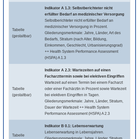
Indikator A 1.3: Selbstberichteter nicht
erfüllter Bedarf an medizinischer Versorgung
Selbstberichteter nicht erfüllter Bedarf an
medizinischer Versorgung in Prozent.
Tabelle
Gliederungsmerkmale: Jahre, Länder, Art des
(gestaltbar)
Bedarfs, Stratum (nach Alter, Bildung,
Einkommen, Geschlecht, Urbanisierungsgrad)
++ Health System Performance Assessment
(HSPA) A 1.3
Indikator A 2.3: Wartezeiten auf einen
Facharzttermin sowie bei elektiven Eingriffen
Wartezeit auf einen Termin bei einem Facharzt
Tabelle
oder einer Fachärztin in Prozent sowie Wartezeit
(gestaltbar)
bei elektiven Eingriffen in Tagen.
Gliederungsmerkmale: Jahre, Länder, Stratum,
Dauer der Wartezeit ++ Health System
Performance Assessment (HSPA) A 2.3
Indikator B 0.1: Lebenserwartung
Lebenserwartung in Lebensjahren.
Tabelle
Gliederungsmerkmale: Jahre, Länder, Stratum