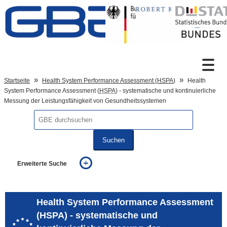
Zum Inhalt
Suche
Startseite
Health System Performance Assessment (
HSPA
)
Health
System Performance Assessment (
HSPA
) - systematische und kontinuierliche
Messung der Leistungsfähigkeit von Gesundheitssystemen
Sprachumschaltung
Suchen
Fußzeile
Erweiterte Suche
... alle Worte
... eines der Worte
... genau diesen Ausdruck
Health System Performance Assessment
auch in allen Texten suchen (Volltextsuche)
(HSPA) - systematische und
auch Synonyme einbeziehen
auch ähnlich geschriebenes einbeziehen