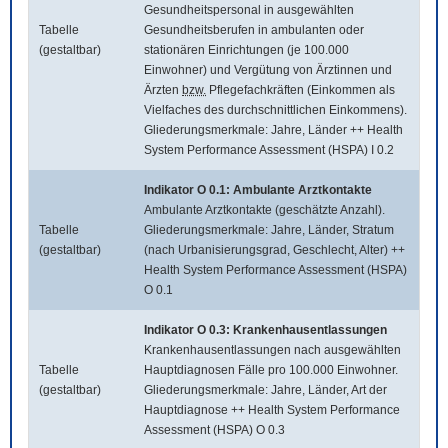
Gesundheitspersonal in ausgewählten
Tabelle
Gesundheitsberufen in ambulanten oder
(gestaltbar)
stationären Einrichtungen (je 100.000
Einwohner) und Vergütung von Ärztinnen und
Ärzten
bzw.
Pflegefachkräften (Einkommen als
Vielfaches des durchschnittlichen Einkommens).
Gliederungsmerkmale: Jahre, Länder ++ Health
System Performance Assessment (HSPA) I 0.2
Indikator O 0.1: Ambulante Arztkontakte
Ambulante Arztkontakte (geschätzte Anzahl).
Tabelle
Gliederungsmerkmale: Jahre, Länder, Stratum
(gestaltbar)
(nach Urbanisierungsgrad, Geschlecht, Alter) ++
Health System Performance Assessment (HSPA)
O 0.1
Indikator O 0.3: Krankenhausentlassungen
Krankenhausentlassungen nach ausgewählten
Tabelle
Hauptdiagnosen Fälle pro 100.000 Einwohner.
(gestaltbar)
Gliederungsmerkmale: Jahre, Länder, Art der
Hauptdiagnose ++ Health System Performance
Assessment (HSPA) O 0.3