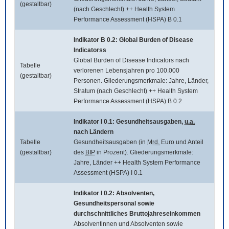
(gestaltbar)
(nach Geschlecht) ++ Health System
Performance Assessment (HSPA) B 0.1
Indikator B 0.2:
Global Burden of Disease
Indicatorss
Global Burden of Disease Indicators
nach
Tabelle
verlorenen Lebensjahren pro 100.000
(gestaltbar)
Personen. Gliederungsmerkmale: Jahre, Länder,
Stratum (nach Geschlecht) ++ Health System
Performance Assessment (HSPA) B 0.2
Indikator I 0.1: Gesundheitsausgaben,
u.a.
nach Ländern
Tabelle
Gesundheitsausgaben (in
Mrd.
Euro und Anteil
(gestaltbar)
des
BIP
in Prozent). Gliederungsmerkmale:
Jahre, Länder ++ Health System Performance
Assessment (HSPA) I 0.1
Indikator I 0.2: Absolventen,
Gesundheitspersonal sowie
durchschnittliches Bruttojahreseinkommen
Absolventinnen und Absolventen sowie