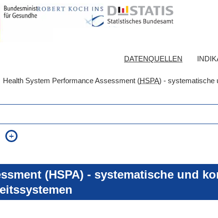
DATENQUELLEN
INDI
Health System Performance Assessment (
HSPA
) - systematische 
auch in allen Texten suchen (Volltextsuche)
e
auch Synonyme einbeziehen
 Ausdruck
auch ähnlich geschriebenes einbeziehen
ssment (HSPA) - systematische und kon
eitssystemen