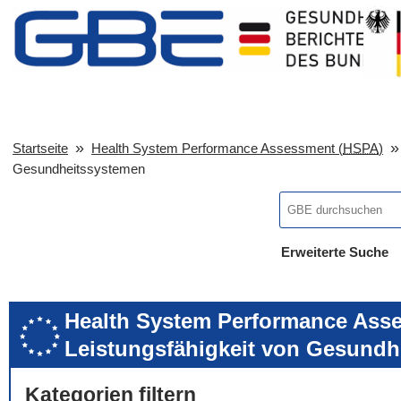
Startseite
Health System Performance Assessment (
HSPA
)
Gesundheitssystemen
Erweiterte Suche
... alle Worte
... eines der Wort
... genau diesen
Health System Performance Asse
Leistungsfähigkeit von Gesundh
Kategorien filtern