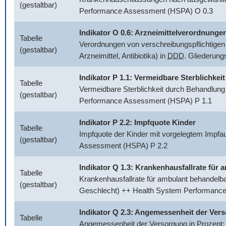
(gestaltbar)
Performance Assessment (HSPA) O 0.3
Indikator O 0.6: Arzneimittelverordnunge
Tabelle
Verordnungen von verschreibungspflichtigen 
(gestaltbar)
Arzneimittel, Antibiotika) in
DDD
. Gliederun
Indikator P 1.1: Vermeidbare Sterblichkeit
Tabelle
Vermeidbare Sterblichkeit durch Behandlung
(gestaltbar)
Performance Assessment (HSPA) P 1.1
Indikator P 2.2: Impfquote Kinder
Tabelle
Impfquote der Kinder mit vorgelegtem Impfa
(gestaltbar)
Assessment (HSPA) P 2.2
Indikator Q 1.3: Krankenhausfallrate fü
Tabelle
Krankenhausfallrate für ambulant behandelb
(gestaltbar)
Geschlecht) ++ Health System Performanc
Indikator Q 2.3: Angemessenheit der Ver
Tabelle
Angemessenheit der Versorgung in Prozent: