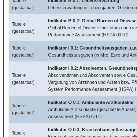
Tabelle
Indikator B 0.1: Lebenserwartung
(gestaltbar)
Lebenserwartung in Lebensjahren. Glieder
Indikator B 0.2:
Global Burden of Disease
Tabelle
Global Burden of Disease Indicators
nach ve
(gestaltbar)
Performance Assessment (HSPA) B 0.2
Tabelle
Indikator I 0.1: Gesundheitsausgaben,
u.a
(gestaltbar)
Gesundheitsausgaben (in
Mrd.
Euro und Ant
Indikator I 0.2: Absolventen, Gesundhei
Tabelle
Absolventinnen und Absolventen sowie Gesun
(gestaltbar)
Vergütung von Ärztinnen und Ärzten
bzw.
Pfl
System Performance Assessment (HSPA) I 
Indikator O 0.1: Ambulante Arztkontakte
Tabelle
Ambulante Arztkontakte (geschätzte Anzahl)
(gestaltbar)
Assessment (HSPA) O 0.1
Indikator O 0.3: Krankenhausentlassunge
Tabelle
Krankenhausentlassungen nach ausgewählten