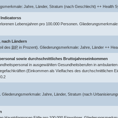
ungsmerkmale: Jahre, Länder, Stratum (nach Geschlecht) ++ Healt
 Indicatorss
rlorenen Lebensjahren pro 100.000 Personen. Gliederungsmerkmale:
.
nach Ländern
eil des
BIP
in Prozent). Gliederungsmerkmale: Jahre, Länder ++ He
tspersonal sowie durchschnittliches Bruttojahreseinkommen
dheitspersonal in ausgewählten Gesundheitsberufen in ambulanten o
egefachkräften (Einkommen als Vielfaches des durchschnittlichen 
0.2
. Gliederungsmerkmale: Jahre, Länder, Stratum (nach Urbanisierung
n
 Hauptdiagnosen Fälle pro 100.000 Einwohner. Gliederungsmerkmal