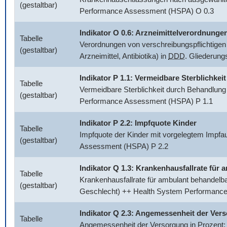
(gestaltbar)
Performance Assessment (HSPA) O 0.3
Indikator O 0.6: Arzneimittelverordnunge
Tabelle
Verordnungen von verschreibungspflichtigen 
(gestaltbar)
Arzneimittel, Antibiotika) in
DDD
. Gliederun
Indikator P 1.1: Vermeidbare Sterblichkeit
Tabelle
Vermeidbare Sterblichkeit durch Behandlung
(gestaltbar)
Performance Assessment (HSPA) P 1.1
Indikator P 2.2: Impfquote Kinder
Tabelle
Impfquote der Kinder mit vorgelegtem Impfa
(gestaltbar)
Assessment (HSPA) P 2.2
Indikator Q 1.3: Krankenhausfallrate fü
Tabelle
Krankenhausfallrate für ambulant behandelb
(gestaltbar)
Geschlecht) ++ Health System Performanc
Indikator Q 2.3: Angemessenheit der Ver
Tabelle
Angemessenheit der Versorgung in Prozent: