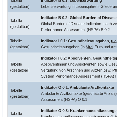
Tabelle
Indikator B 0.1: Lebenserwartung
(gestaltbar)
Lebenserwartung in Lebensjahren. Glieder
Indikator B 0.2:
Global Burden of Disease
Tabelle
Global Burden of Disease Indicators
nach ve
(gestaltbar)
Performance Assessment (HSPA) B 0.2
Tabelle
Indikator I 0.1: Gesundheitsausgaben,
u.a
(gestaltbar)
Gesundheitsausgaben (in
Mrd.
Euro und Ant
Indikator I 0.2: Absolventen, Gesundhei
Tabelle
Absolventinnen und Absolventen sowie Gesun
(gestaltbar)
Vergütung von Ärztinnen und Ärzten
bzw.
Pfl
System Performance Assessment (HSPA) I 
Indikator O 0.1: Ambulante Arztkontakte
Tabelle
Ambulante Arztkontakte (geschätzte Anzahl)
(gestaltbar)
Assessment (HSPA) O 0.1
Indikator O 0.3: Krankenhausentlassunge
Tabelle
Krankenhausentlassungen nach ausgewählten