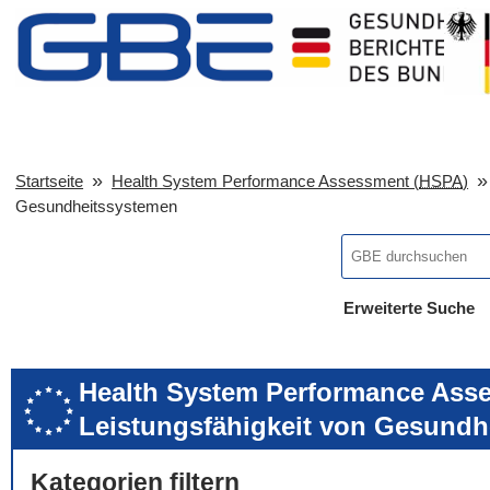
Startseite
Health System Performance Assessment (
HSPA
)
Gesundheitssystemen
Erweiterte Suche
... alle Worte
... eines der Wort
... genau diesen
Health System Performance Asse
Leistungsfähigkeit von Gesundh
Kategorien filtern