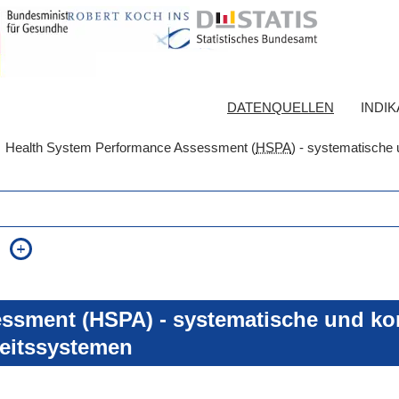
DATENQUELLEN
INDI
Health System Performance Assessment (
HSPA
) - systematische 
auch in allen Texten suchen (Volltextsuche)
e
auch Synonyme einbeziehen
 Ausdruck
auch ähnlich geschriebenes einbeziehen
ssment (HSPA) - systematische und kon
eitssystemen