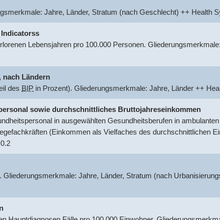
ungsmerkmale: Jahre, Länder, Stratum (nach Geschlecht) ++ Healt
 Indicatorss
rlorenen Lebensjahren pro 100.000 Personen. Gliederungsmerkmale:
.
nach Ländern
eil des
BIP
in Prozent). Gliederungsmerkmale: Jahre, Länder ++ He
tspersonal sowie durchschnittliches Bruttojahreseinkommen
dheitspersonal in ausgewählten Gesundheitsberufen in ambulanten o
egefachkräften (Einkommen als Vielfaches des durchschnittlichen 
0.2
. Gliederungsmerkmale: Jahre, Länder, Stratum (nach Urbanisierung
n
 Hauptdiagnosen Fälle pro 100.000 Einwohner. Gliederungsmerkmal