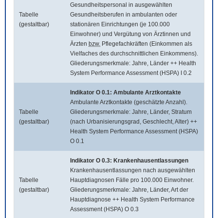
Gesundheitspersonal in ausgewählten
Tabelle
Gesundheitsberufen in ambulanten oder
(gestaltbar)
stationären Einrichtungen (je 100.000
Einwohner) und Vergütung von Ärztinnen und
Ärzten
bzw.
Pflegefachkräften (Einkommen als
Vielfaches des durchschnittlichen Einkommens).
Gliederungsmerkmale: Jahre, Länder ++ Health
System Performance Assessment (HSPA) I 0.2
Indikator O 0.1: Ambulante Arztkontakte
Ambulante Arztkontakte (geschätzte Anzahl).
Tabelle
Gliederungsmerkmale: Jahre, Länder, Stratum
(gestaltbar)
(nach Urbanisierungsgrad, Geschlecht, Alter) ++
Health System Performance Assessment (HSPA)
O 0.1
Indikator O 0.3: Krankenhausentlassungen
Krankenhausentlassungen nach ausgewählten
Tabelle
Hauptdiagnosen Fälle pro 100.000 Einwohner.
(gestaltbar)
Gliederungsmerkmale: Jahre, Länder, Art der
Hauptdiagnose ++ Health System Performance
Assessment (HSPA) O 0.3