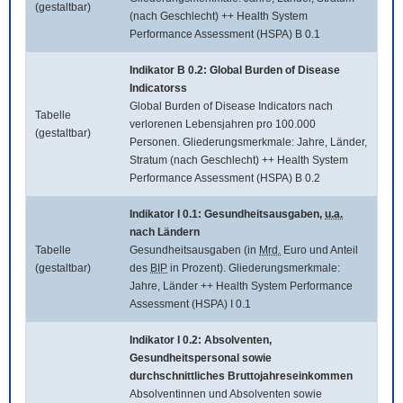
(gestaltbar)
(nach Geschlecht) ++ Health System
Performance Assessment (HSPA) B 0.1
Indikator B 0.2:
Global Burden of Disease
Indicatorss
Global Burden of Disease Indicators
nach
Tabelle
verlorenen Lebensjahren pro 100.000
(gestaltbar)
Personen. Gliederungsmerkmale: Jahre, Länder,
Stratum (nach Geschlecht) ++ Health System
Performance Assessment (HSPA) B 0.2
Indikator I 0.1: Gesundheitsausgaben,
u.a.
nach Ländern
Tabelle
Gesundheitsausgaben (in
Mrd.
Euro und Anteil
(gestaltbar)
des
BIP
in Prozent). Gliederungsmerkmale:
Jahre, Länder ++ Health System Performance
Assessment (HSPA) I 0.1
Indikator I 0.2: Absolventen,
Gesundheitspersonal sowie
durchschnittliches Bruttojahreseinkommen
Absolventinnen und Absolventen sowie