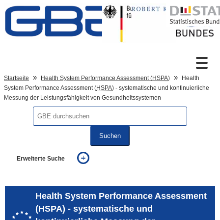
Zum Inhalt
Suche
Startseite
Health System Performance Assessment (
HSPA
)
Health
System Performance Assessment (
HSPA
) - systematische und kontinuierliche
Messung der Leistungsfähigkeit von Gesundheitssystemen
Sprachumschaltung
Suchen
Fußzeile
Erweiterte Suche
... alle Worte
... eines der Worte
... genau diesen Ausdruck
Health System Performance Assessment
auch in allen Texten suchen (Volltextsuche)
(HSPA) - systematische und
auch Synonyme einbeziehen
auch ähnlich geschriebenes einbeziehen