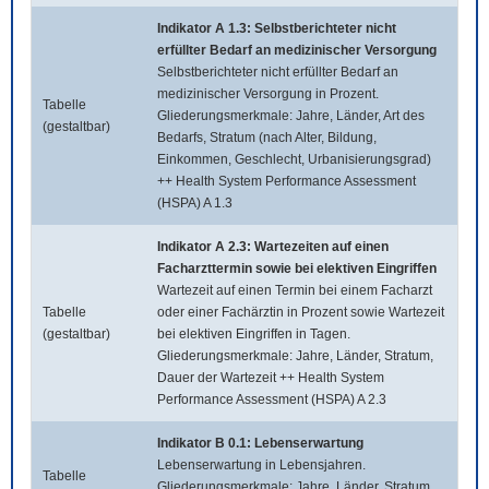
Indikator A 1.3: Selbstberichteter nicht
erfüllter Bedarf an medizinischer Versorgung
Selbstberichteter nicht erfüllter Bedarf an
medizinischer Versorgung in Prozent.
Tabelle
Gliederungsmerkmale: Jahre, Länder, Art des
(gestaltbar)
Bedarfs, Stratum (nach Alter, Bildung,
Einkommen, Geschlecht, Urbanisierungsgrad)
++ Health System Performance Assessment
(HSPA) A 1.3
Indikator A 2.3: Wartezeiten auf einen
Facharzttermin sowie bei elektiven Eingriffen
Wartezeit auf einen Termin bei einem Facharzt
Tabelle
oder einer Fachärztin in Prozent sowie Wartezeit
(gestaltbar)
bei elektiven Eingriffen in Tagen.
Gliederungsmerkmale: Jahre, Länder, Stratum,
Dauer der Wartezeit ++ Health System
Performance Assessment (HSPA) A 2.3
Indikator B 0.1: Lebenserwartung
Lebenserwartung in Lebensjahren.
Tabelle
Gliederungsmerkmale: Jahre, Länder, Stratum